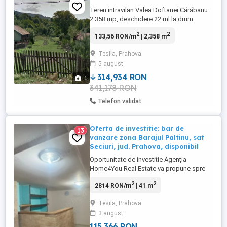
Teren intravilan Valea Doftanei Cărăbanu
2.358 mp, deschidere 22 ml la drum
asfaltat, acte la zi fara probleme, intre
2
2
133,56 RON/m
| 2,358 m
case.
Tesila, Prahova
5 august
314,934 RON
1
341,178 RON
Telefon validat
Oferta de investitie: bar de
13
vanzare zona Barajul Paltinu, sat
Seciuri, jud. Prahova, disponibil
Oportunitate de investitie Agenția
Home4You Real Estate va propune spre
vanzare un imobil situat in intravilan, avand
2
2
2814 RON/m
| 41 m
teren in suprafata de 285 mp ideal pentru
o casă de vacanță sau o locuință
Tesila, Prahova
permanentă retrasă. Este situat în satul
3 august
Seciuri, la doar 3 km distanță de Barajul
Paltinu. Pe teren sunt construite ...
115 366 RON