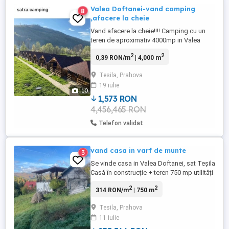
Valea Doftanei-vand camping
8
,afacere la cheie
Vand afacere la cheie!!!! Camping cu un
teren de aproximativ 4000mp in Valea
Doftanei, Cea mai apreciata și căutată
2
2
0,39 RON/m
| 4,000 m
strada din zona! Pretul terenului este de
300 mp. Constructiile sunt gratis! cu 3
Tesila, Prahova
imobile generoase P+1( 200 mp + 160
19 iulie
mp+120 mp ) , sala de petrecere 150 mp
10
și 10 casute(28 mp fiecare) ...
1,573 RON
4,456,465 RON
Telefon validat
vand casa in varf de munte
3
Se vinde casa in Valea Doftanei, sat Teșila
Casă în construcție + teren 750 mp utilități
complete, zonă liniștită Se vinde
2
2
314 RON/m
| 750 m
proprietate formată din teren de 750 mp și
casă aflată în stadiu de construcție, ideală
Tesila, Prahova
pentru locuință personală sau investiție
11 iulie
(casă de vacanță pensiune). Imobilul este
amplasat ...