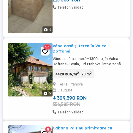
Telefon validat
9
Vând casă și teren în Valea
53
Doftanei.
Vând casă cu anexă+1300mp, în Valea
Doftanei-Teșila, jud Prahova, într-o zonă
frumoasă și liniștită. Preț 59000 euro.
2
2
4420 RON/m
| 70 m
Tesila, Prahova
3 august
5
309,390 RON
356,585 RON
Telefon validat
Cabana Paltinu primitoare cu
8