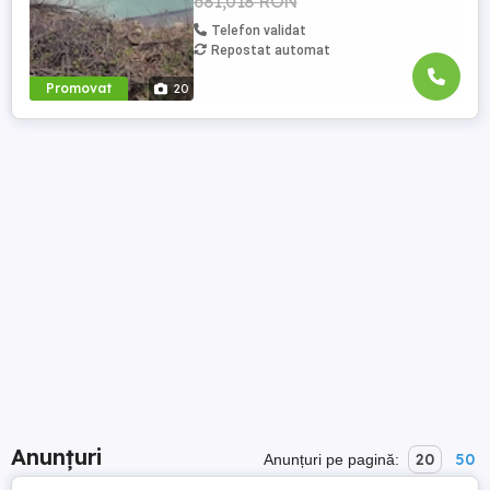
681,018 RON
Telefon validat
Repostat automat
Promovat
20
Anunțuri
20
50
Anunțuri pe pagină: