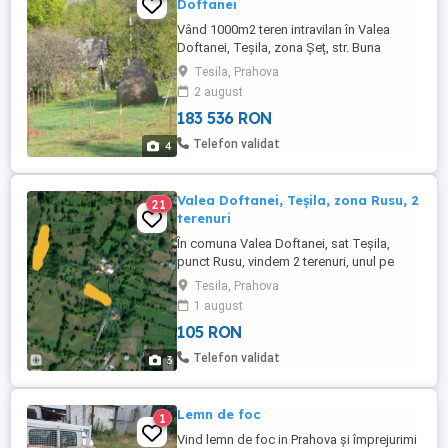
Doftanei
Vând 1000m2 teren intravilan în Valea
Doftanei, Teșila, zona Șeț, str. Buna
Vestire. Terenul are o panoramă frumoasă
Tesila, Prahova
asupra localității și foarte potrivit pentru o
2 august
casă de vacanță.La marginea proprietății
183 536 RON
se află un stâlp de alimentare cu energie
electrică,rețeaua de apă potabilă este la
Telefon validat
4
marginea te ...
Valea Doftanei, Teșila, zona Rusu, 2
21
terenuri
În comuna Valea Doftanei, sat Teșila,
punct Rusu, vindem 2 terenuri, unul pe
Aleea Brădet de 2900 mp, situat la circa 1
Tesila, Prahova
km de strada principală Calea Doftanei și
1 august
altul de 3000 mp, situat mai sus, are ieșire
105 RON
hotar cu izlazul și e aproape de strada
Bradului. Ideal pentru cine iubește liniștea
Telefon validat
3
și libertatea...adevărata ...
Lemn de foc
1
Vind lemn de foc in Prahova și împrejurimi