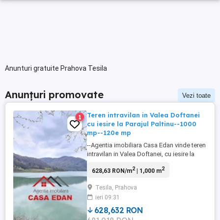
Anunturi gratuite Prahova Tesila
Anunțuri promovate
Vezi toate
Teren intravilan in Valea Doftanei
1
cu iesire la Parajul Paltinu--1000
mp--120e mp
--Agentia imobiliara Casa Edan vinde teren
intravilan in Valea Doftanei, cu iesire la
Barajul Paltinu, vedere spre lac, ideal pt
2
2
628,63 RON/m
| 1,000 m
constructie pensiune, cabana, priveliste
superba catre lac; --situat spre sud
Tesila, Prahova
(insorit),marginit de padure, un singur
ieri 09:31
vecin (casa de vacanta), intimitate ridicata;
--S=1000 ...
628,632 RON