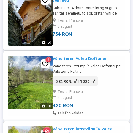
semineu
Cabana cu 4 dormitoare, living si grup
sanitar, semineu, foisor, gratar, wifi de
mare viteza, acces la lac, multe locuri si
Tesila, Prahova
trasee de vizitat. Adu întreaga familie în
3 august
acest loc minunat, cu o mulțime de spațiu
734 RON
pentru distracție.. O petrecere cu prietenii
intr-un loc plin de natura autentica este
10
locul ...
Vând teren Valea Doftanei
1
Vând teren 1220mp în valea Doftanei pe
Vale zona Paltinu
2
2
0,34 RON/m
| 1,220 m
Tesila, Prahova
2 august
420 RON
10
Telefon validat
Vând teren intravilan în Valea
26