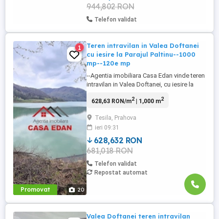
944,802 RON
Telefon validat
Teren intravilan in Valea Doftanei
1
cu iesire la Parajul Paltinu--1000
mp--120e mp
--Agentia imobiliara Casa Edan vinde teren
intravilan in Valea Doftanei, cu iesire la
Barajul Paltinu, vedere spre lac, ideal pt
2
2
628,63 RON/m
| 1,000 m
constructie pensiune, cabana, priveliste
superba catre lac; --situat spre sud
Tesila, Prahova
(insorit),marginit de padure, un singur
ieri 09:31
vecin (casa de vacanta), intimitate ridicata;
--S=1000 ...
628,632 RON
681,018 RON
Telefon validat
Repostat automat
Promovat
20
Valea Doftanei teren intravilan