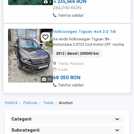
235,566 RON
5
261,740 RON
Telefon validat
Volkswagen Tiguan 4x4 2.0 Tdi
Se vinde Volkswagen Tiguan 5N -
motorizare 2.0TDI Cod motor CFF -norma
poluare Euro 5 -tracțiune 4x4 -cutie viteze
2012 | diesel | 200000 km
automata DSG 7 rapoarte -senzori parcare
360 -camera marsarier originala -navigatie
Tesila, Prahova
originala cu BT -comenzi volan -senzor
9 iulie
lumini+senzori ploaie -Park Asist
(parchează singura) -scaune ...
68 050 RON
10
Telefon validat
Publi24
Prahova
Tesila
Anunturi
Categorii
Subcategorii