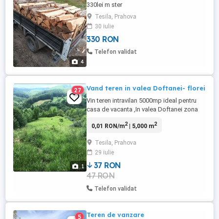
330lei m ster
Tesila, Prahova
30 iulie
330 RON
Telefon validat
4
Vand teren in valea Doftanei- florei
27
Vin teren intravilan 5000mp ideal pentru
casa de vacanta ,In valea Doftanei zona
florei strada prundului. apă și electricitate
2
2
0,01 RON/m
| 5,000 m
in apropiere preț 7 eur Pretabil pentru
afacere zona în dezvoltare rapidă (la mai
Tesila, Prahova
puțin de 100m se construiește un resort ,
29 iulie
și alte construcții
37 RON
1
47 RON
Telefon validat
Teren de vanzare
5