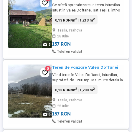
Se oferă spre vânzare un teren intravilan
situat în Valea Doftanei, sat Teșila, într-o
zonă liniștită și apreciată pentru peisajele
2
2
0,13 RON/m
| 1,213 m
sale deosebite. Terenul are o suprafață de
1213 mp și reprezintă alegerea ideală
Tesila, Prahova
pentru construirea unei case, a unei
28 iulie
cabane de vacanță sau pentru o investiție
pe termen ...
157 RON
5
Telefon validat
Teren de vanzare Valea Doftanei
3
Vând teren în Valea Doftanei, intravilan,
suprafață de 1200 mp. Mai multe detalii la
nr. .
2
2
0,13 RON/m
| 1,200 m
Tesila, Prahova
25 iulie
157 RON
5
Telefon validat