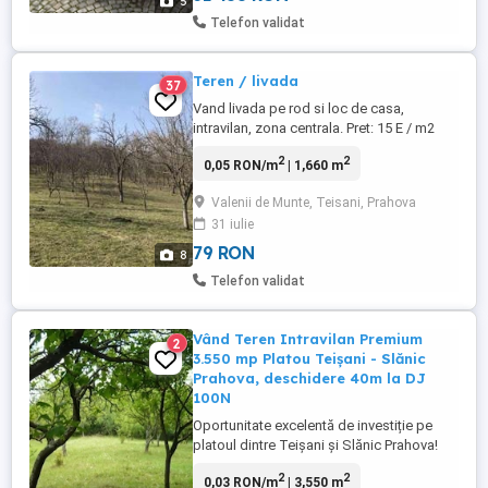
5
Telefon validat
Teren / livada
37
Vand livada pe rod si loc de casa,
intravilan, zona centrala. Pret: 15 E / m2
(negociabil). Situata in Com. Teisani, Jud.
2
2
0,05 RON/m
| 1,660 m
Prahova, la distanta de 8 km de orasul
Valenii de Munte. Deschidere la drum
Valenii de Munte, Teisani, Prahova
asfaltat. Dispune de utilitatile: apa, curent
31 iulie
electric, canalizare. Mai multe informatii le
puteti ...
79 RON
8
Telefon validat
Vând Teren Intravilan Premium
2
3.550 mp Platou Teișani - Slănic
Prahova, deschidere 40m la DJ
100N
Oportunitate excelentă de investiție pe
platoul dintre Teișani și Slănic Prahova!
Proprietar, ofer spre vânzare teren
2
2
0,03 RON/m
| 3,550 m
intravilan în suprafață totală de 3.550 mp,