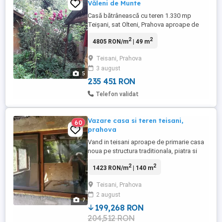
Văleni de Munte
Casă bătrânească cu teren 1.330 mp
Teișani, sat Olteni, Prahova aproape de
Vălenii de Munte Se oferă spre vânzare o
2
2
4805 RON/m
| 49 m
proprietate situată într-o zonă liniștită și
verde din comuna Teișani, sat Olteni, la
Teisani, Prahova
doar câteva minute de Vălenii de Munte.
3 august
Proprietatea este ideală atât pentru
5
locuință permanentă, ...
235 451 RON
Telefon validat
Vazare casa si teren teisani,
60
prahova
Vand in teisani aproape de primarie casa
noua pe structura traditionala, piatra si
lemn ,parter terasa 2 camere hol bucatarie
2
2
1423 RON/m
| 140 m
si baie, plus mansarda, acopris nou tabla
usi, geamuri termopan. Teren 1960m2 cu
Teisani, Prahova
livada veche, salcami, nuci, salcie. Locatia
2 august
ofera intimitate. Apa curenta pe teren,
7
curent electric ...
199,268 RON
204,512 RON