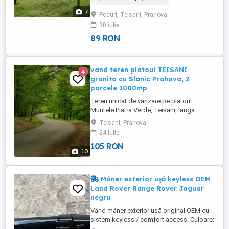
situat într-o zonă superbă, cu un potențial
7
Poduri, Teisani, Prahova
deosebit pentru dezvoltare rezidențială,
30 iulie
casă de vacanță, glamping sau proiect
turistic. Principalele ...
89 RON
vand teren platoul TEISANI
4
granita cu Slanic Prahova, 2
parcele 1000mp
Teren unicat de vanzare pe platoul
Muntele Piatra Verde, Teisani, langa
statiunea Slanic Prahova O proprietate
Teisani, Prahova
generoasa, versatila si cu adevarat rara,
24 iulie
acest teren din localitatea Teisani, judetul
105 RON
Prahova, Localizare strategica: la doar 5
10
km de slanic Prahova, 35 km de Cheia, la
40 km de Ploiesti, ...
Mâner exterior ușă keyless OEM
Land Rover Range Rover Jaguar
negru
Vând mâner exterior ușă original OEM cu
sistem keyless / comfort access. Culoare:
negru lucios. Compatibil posibil cu: -