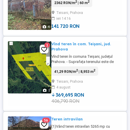
2
2
2362 RON/m
| 60 m
prispa mare in stil arhaic. Teren gradina
aproximativ 2000 metri pătrați. Utilitati:
Teisani, Prahova
curent si apa curenta. Acces din drumul
ieri 14:16
principal cu asfalt pana la poarta. Zona
centrală in apropiere ...
141 720 RON
4
Vînd teren în com. Teișani, jud.
1
Prahova
Vînd teren în comuna Teișani, județul
Prahova. - Suprafața terenului este de
8953 mp din care 7245 mp intravilan și
2
2
41,29 RON/m
| 8,953 m
1708 mp extravilan, cu deschidere de 50
ml la drum asfaltat. Pretuleste de 9 euro
Teisani, Prahova
mp la terenul intravilan si de 3 euro mp la
4 august
terenul extravilan. Pentru vinzare media
1
pretului este ...
369,695 RON
406,790 RON
Teren intravilan
56
(1)Vând teren intravilan 5265 mp cu