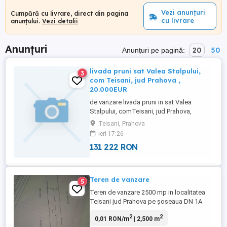
Vezi anunțuri
Cumpără cu livrare, direct din pagina
cu livrare
anunțului.
Vezi detalii
Anunțuri
20
50
Anunțuri pe pagină:
livada pruni sat Valea Stalpului,
3
com Teisani, jud Prahova ,
20.000EUR
de vanzare livada pruni in sat Valea
Stalpului, comTeisani, jud Prahova,
extravilan, suprafata de 2.500mp ,
Teisani, Prahova
deschidere 12,5 m. Iesire la strada
ieri 17:26
"Drumul nemtilor" , foarte aproape de
131 222 RON
case, pret 8 eur mp, negociabil
Teren de vanzare
5
Teren de vanzare 2500 mp in localitatea
Teisani jud Prahova pe șoseaua DN 1A
București-Brașov ... Într-o zona foarte
2
2
0,01 RON/m
| 2,500 m
frumoasa si liniștită, cu toate utilitățile