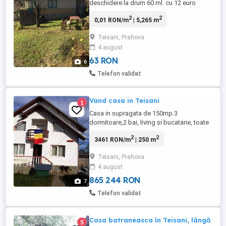
deschidere la drum 60 ml. cu 12 euro
mp.Pe teren sunt amplasate o casa
2
2
0,01 RON/m
| 5,265 m
batraneasca cu apa curenta și energie
electrica și un grajd. Casa și grajdul sunt
Teisani, Prahova
bonus pentru cine cumpăra tot terenul.
4 august
Penru cine vrea doar Casa și 500 mp.
pretul este 20 000 euro (2)Vând ...
63 RON
6
Telefon validat
Vand casa in Teisani
1
Casa in supragata de 150mp.3
dormitoare,2 bai, living si bucatarie, toate
utilitatile, zona deschisa, teren 400mp,
2
2
3461 RON/m
| 250 m
foisor de vara ,mobilata, utilata inclusiv
ac,Pret negociabil.
Teisani, Prahova
4 august
865 244 RON
7
Telefon validat
Casa batraneasca în Teisani, lângă
5