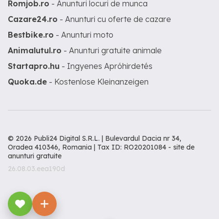
Romjob.ro
- Anunturi locuri de munca
Cazare24.ro
- Anunturi cu oferte de cazare
Bestbike.ro
- Anunturi moto
Animalutul.ro
- Anunturi gratuite animale
Startapro.hu
- Ingyenes Apróhirdetés
Quoka.de
- Kostenlose Kleinanzeigen
© 2026 Publi24 Digital S.R.L. | Bulevardul Dacia nr 34,
Oradea 410346, Romania | Tax ID: RO20201084 -
site de
anunturi gratuite
26.08.03.eea190d