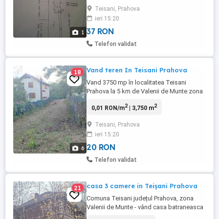
exzistente in comuna la poarta ...pentru
Teisani, Prahova
mai multe detalii contactați-mă
ieri 15:20
37 RON
1
Telefon validat
Vand teren In Teisani Prahova
18
Vand 3750 mp în localitatea Teisani
Prahova la 5 km de Valenii de Munte zona
foarte frumoasa cu posibilitate de
2
2
0,01 RON/m
| 3,750 m
racordare la toate utilitățile exzistente in
comuna, zona in plina dezvoltare,DJ100N
Teisani, Prahova
TEISANI-SLANIC, pentru mai multe detalii
ieri 15:20
contactați-mă la telefon
20 RON
6
Telefon validat
casa 3 camere in Teișani Prahova
21
Comuna Teisani județul Prahova, zona
Valenii de Munte - vând casa batraneasca
mare, spațioasă, 3 camere, anexe, beci,