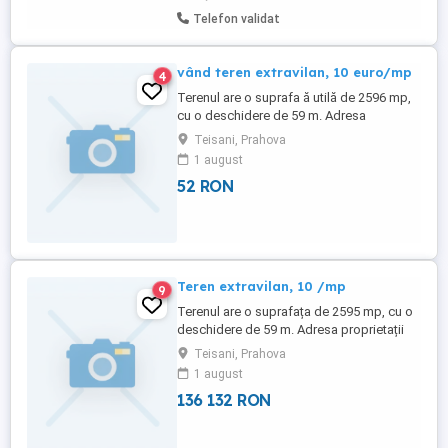
Telefon validat
vând teren extravilan, 10 euro/mp
4
Terenul are o suprafa ă utilă de 2596 mp,
cu o deschidere de 59 m. Adresa
proprietă ii se află în comuna Tei ani, sat
Teisani, Prahova
Te ani, punctul "Tei", la limita zonei Slănic
1 august
Prahova. În fa ă i lateral este pădure, iar
52 RON
terenul se află lângă drumul principal. În
cadrul zonei (punctului) sunt ...
Teren extravilan, 10 /mp
9
Terenul are o suprafața de 2595 mp, cu o
deschidere de 59 m. Adresa proprietații
este in comuna Teisani, sat Teisani,
Teisani, Prahova
punctul ,, Tei , la limita zonei Slănic
1 august
Prahova. In fata și lateral este pădure iar
136 132 RON
terenul se afla lângă drumul principal. In
cadrul zonei (punctului) sunt construcții și
terenuri delimitate. Terenul ...