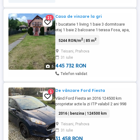
Casa de vinzare la gri
21
1 bucatarie 1 living 1 baie 3 dormitoare
etaj 1 baie 2 balcoane 1 terasa Fosa, apa,
curent
2
2
5244 RON/m
| 85 m
Teisani, Prahova
31 iulie
445 732 RON
5
Telefon validat
De vânzare Ford Fiesta
1
Vând Ford Fiesta an 2016 124500 km
proprietar acte la zi ITP valabil 2 ani 998
cm benzina 80 cai ac geamuri electrice 2
2016 | benzina | 124500 km
chei lumini de urmărire asistenta plecare
din rampa nu necesita investiții un rand de
Teisani, Prahova
anvelope cu cauciucuri de iarna senzori
31 iulie
ploaie lumini automate
31 458 RON