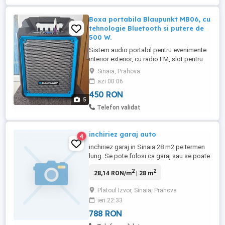
Boxa portabila Blaupunkt MB06, cu
tehnologie Bluetooth si putere de
500 W.
Sistem audio portabil pentru evenimente
interior exterior, cu radio FM, slot pentru
carduri SD, USB, intrare auxiliara pentru
Sinaia, Prahova
cablu audio sau video, Karaoke sau
azi 00:06
prezentari cu ajutorul microfonului inclus.
450 RON
Acces usor la toate acestea cu ajutorul
5
telecomenzii incluse. Usor de transportat
Telefon validat
cu ajutorul ...
inchiriez garaj auto
4
inchiriez garaj in Sinaia 28 m2 pe termen
lung. Se pote folosi ca garaj sau se poate
face magazin; spatiu de depozitare etc.
2
2
28,14 RON/m
| 28 m
Platoul Izvor, Sinaia, Prahova
ieri 22:33
788 RON