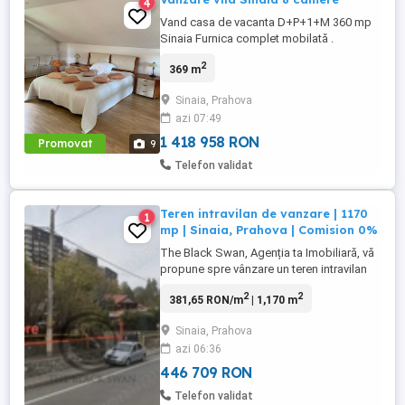
4
Vand casa de vacanta D+P+1+M 360 mp
Sinaia Furnica complet mobilată .
2
369 m
Sinaia, Prahova
azi 07:49
1 418 958 RON
Promovat
9
Telefon validat
Teren intravilan de vanzare | 1170
1
mp | Sinaia, Prahova | Comision 0%
The Black Swan, Agenția ta Imobiliară, vă
propune spre vânzare un teren intravilan
situat într-una dintre cele mai accesibile și
2
2
381,65 RON/m
| 1,170 m
apreciate zone din Sinaia, Prahova, cu
deschidere la strada principală – Calea
Sinaia, Prahova
București, nr. 68. Această locație oferă un
azi 06:36
echilibru ideal între liniștea montană și
accesul ...
446 709 RON
Telefon validat