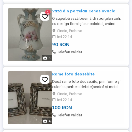
Vază din porțelan Cehoslovacia
1
O superbă vază boemă din porțelan ceh,
cu design floral și aur coloidal, având
deschidere 5, 5 cm, iar înălțimea de 14 cm.
Sinaia, Prahova
Ps. Posibilitate de predare personală în
ieri 22:14
București(detalii la telefon), ms!
90 RON
Telefon validat
5
Rame foto deosebite
Două rame foto deosebite, prin forme și
culori superbe sidefate(scoică și metal
alamă, cupru - cu etichetă).
Sinaia, Prahova
ieri 22:14
100 RON
Telefon validat
4