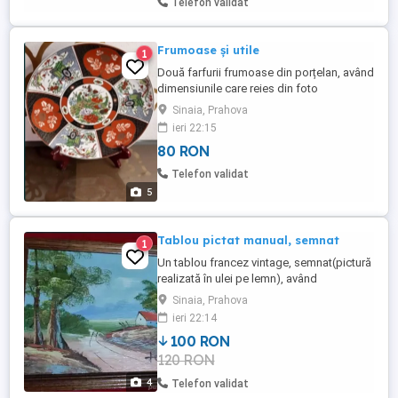
Telefon validat
Frumoase și utile
1
Două farfurii frumoase din porțelan, având
dimensiunile care reies din foto
(moștenire - impecabile). Preț fix 150 lei,
Sinaia, Prahova
ambele sau la buc..
ieri 22:15
80 RON
Telefon validat
5
Tablou pictat manual, semnat
1
Un tablou francez vintage, semnat(pictură
realizată în ulei pe lemn), având
dimensiunile 23x27 cm
Sinaia, Prahova
ieri 22:14
100 RON
120 RON
4
Telefon validat