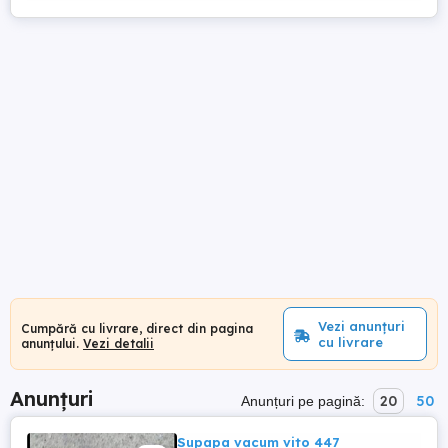
Vezi anunțuri
Cumpără cu livrare, direct din pagina
cu livrare
anunțului.
Vezi detalii
Anunțuri
20
50
Anunțuri pe pagină:
Supapa vacum vito 447