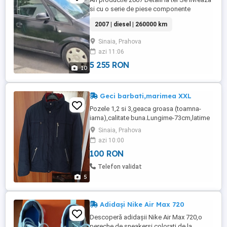
si cu o serie de piese componente
2007 | diesel | 260000 km
Sinaia, Prahova
azi 11:06
5 255 RON
10
Geci barbati,marimea XXL
Pozele 1,2 si 3,geaca groasa (toamna-
iarna),calitate buna.Lungime-73cm,latime
umeri-52cm si lungime maneca-66cm.Pret-
Sinaia, Prahova
150lei.Pozele 4 si 5,geaca de grosime
azi 10:00
medie (primavara,toamna si iarna),cu
100 RON
guler blana detasabil.Lungime-
69cm,latime umeri-55cm si lungime
Telefon validat
maneca-64cm.Pret-100lei.Ambele sunt in
5
stare ...
Adidași Nike Air Max 720
Descoperă adidașii Nike Air Max 720,o
pereche de sneakersi colorați de la