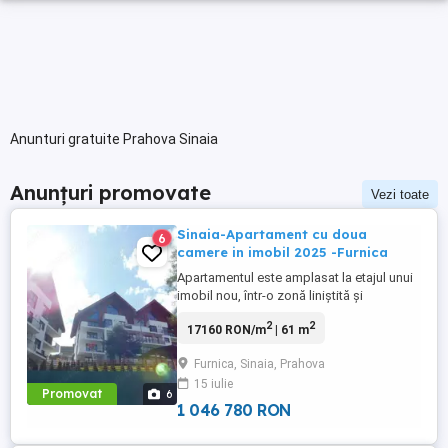
Anunturi gratuite Prahova Sinaia
Anunțuri promovate
Vezi toate
Sinaia-Apartament cu doua
6
camere in imobil 2025 -Furnica
Apartamentul este amplasat la etajul unui
imobil nou, într-o zonă liniștită și
rezidentiala din Sinaia, cu acces facil la
2
2
17160 RON/m
| 61 m
principalele puncte de interes din Sinaia,
inclusiv restaurante și atracții turistice
Furnica, Sinaia, Prahova
precum Castelul Peleș , Mănăstirea Sinaia.
15 iulie
Suprafete utile: living cu bucatarie
Promovat
6
deschisa ...
1 046 780 RON