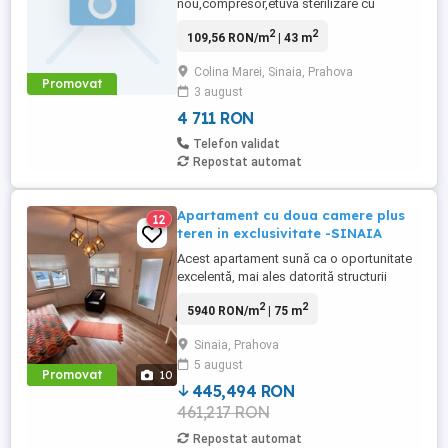
nou,compresor,etuva sterilizare cu
imprimanta,instrumentar,frigider,mobilier
2
2
109,56 RON/m
| 43 m
birou. Este situat la parter,cu vedere
panoramica spre Hotelul Mara.
Colina Marei, Sinaia, Prahova
Promovat
3 august
4 711 RON
Telefon validat
Repostat automat
Apartament cu doua camere plus
12
teren in exclusivitate -SINAIA
Acest apartament sună ca o oportunitate
excelentă, mai ales datorită structurii
solide a vilei și a beneficiului major de a
2
2
5940 RON/m
| 75 m
avea teren propriu, lucru destul de rar
pentru un apartament la parter. Iată o
Sinaia, Prahova
sinteză a punctelor forte pentru a vă ajuta
5 august
să vizualizați mai bine valoarea
Promovat
10
proprietății: Detalii ...
445,494 RON
461,217 RON
Repostat automat