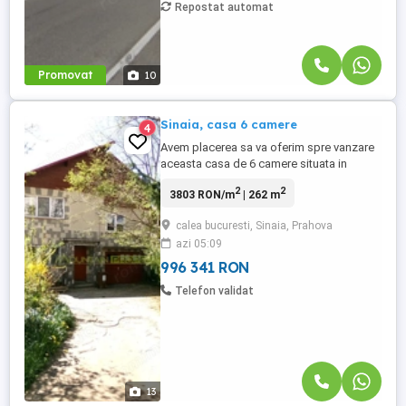
Repostat automat
Promovat
10
Sinaia, casa 6 camere
4
Avem placerea sa va oferim spre vanzare
aceasta casa de 6 camere situata in
Sinaia. Zona rezidentiala in care este
2
2
3803 RON/m
| 262 m
amplasata proprietatea este apreciata
pentru aerul curat, cadrul montan elegant
calea bucuresti, Sinaia, Prahova
si accesul facil catre centrul orasului,
azi 05:09
restaurante, hoteluri si principalele atractii
turistice. Amplasarea ...
996 341 RON
Telefon validat
13