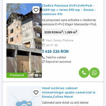
Cladire Pensiune D+P+2+M+Pod -
1089 mp + teren 893 mp - Sinaia -
comision 0%
Va propunem spre achizitie o cladire tip
pensiune D+P+2 Etaje+ Mansarda+ Pod,
situata pe un teren cu suprafata de 893
2
2
3330 RON/m
| 1,089 m
mp, o suprafata construita de 1204,56 mp,
o suprafata totala de 1089 mp, aflata in
Vest, Sinaia, Prahova
Sinaia. Proprietatea dispune de toate
ieri 01:40
utilitatile, electricitate, puterea electrica
este marita la ...
3 626 226 RON
Telefon validat
Repostat automat
Promovat
9
Vand inchiriez cabinet
stomatologie spațiu comercial in
Sinaia,Colina Marei
Cabinetul este dotat cu unit dentar