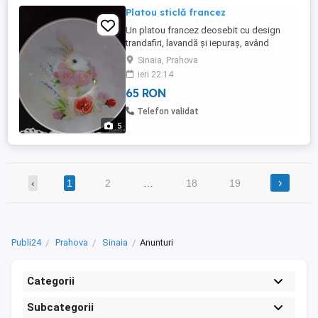
Platou sticlă francez
Un platou francez deosebit cu design
trandafiri, lavandă și iepuraș, având
diametrul de 30 cm, iar adâncimea de 6
Sinaia, Prahova
cm. Produsul arată excepțional! Ps.
ieri 22:14
Posibilitate de predare personală în
65 RON
București (detalii la telefon), ms!
Telefon validat
5
›
‹
1
2
…
18
19
Publi24
Prahova
Sinaia
Anunturi
Categorii
Subcategorii