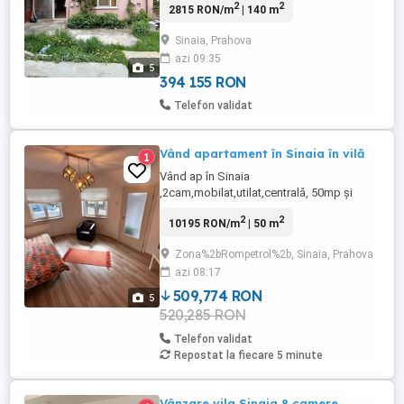
2
2
2815 RON/m
| 140 m
hol, garaj și alte dependințe. Accesul se
face pe un drum de servitute direct din
Sinaia, Prahova
DN1. Necesita reparatii interioare.
azi 09:35
5
394 155 RON
Telefon validat
Vând apartament în Sinaia în vilă
1
Vând ap în Sinaia
,2cam,mobilat,utilat,centrală, 50mp și
curte de 30mp
2
2
10195 RON/m
| 50 m
Zona%2bRompetrol%2b, Sinaia, Prahova
azi 08:17
509,774 RON
5
520,285 RON
Telefon validat
Repostat la fiecare 5 minute
Vânzare vila Sinaia 8 camere