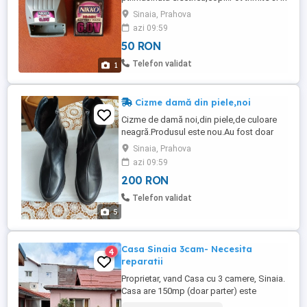
tara,cu plata unui avans in prealabil.
Sinaia, Prahova
azi 09:59
50 RON
Telefon validat
1
Cizme damă din piele,noi
Cizme de damă noi,din piele,de culoare
neagră.Produsul este nou.Au fost doar
probate.Sunt Nr 39,cu blană în interior.
Sinaia, Prahova
azi 09:59
200 RON
Telefon validat
5
Casa Sinaia 3cam- Necesita
4
reparatii
Proprietar, vand Casa cu 3 camere, Sinaia.
Casa are 150mp (doar parter) este
compusa din 3 camere, baie, bucătărie,