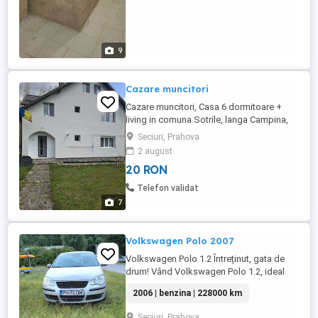
9
Cazare muncitori
Cazare muncitori, Casa 6 dormitoare +
living in comuna Sotrile, langa Campina,
Brebu, Breaza, Comarnic. 20 de persoane
Seciuri, Prahova
capacitate maxima. 2 bai + wc de serviciu,
2 august
bucatarie, complet utilata: aragaz, frigider,
20 RON
lada frigorifica, masina de spalat vase.
Apa rece, apa calda, incalzirea cu centrala
Telefon validat
termica ...
7
Volkswagen Polo 2007
Volkswagen Polo 1.2 Întreținut, gata de
drum! Vând Volkswagen Polo 1.2, ideal
pentru oraș, economic și ușor de
2006 | benzina | 228000 km
întreținut. Dotări: - Motor 1.2 benzină -
Geamuri electrice - Revizie completă
Seciuri, Prahova