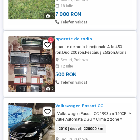
efectuată recent - Mașina funcționează
18 iulie
foarte bine, fără probleme tehnice -
Interior curat și îngrijit - Acte ...
7 000 RON
5
Telefon validat
aparate de radio
1
aparate de radio funcționale Alfa 450
ron.Duo 200 ron.Pescăruș 250ron.Gloria
200 ron.Albatros 400ron.Solo 500 ron.
Seciuri, Prahova
Detalii la tel. . Nu dati mesaje.
12 iulie
500 RON
Telefon validat
2
Volkswagen Passat CC
. Volkswagen Passat CC 1993cm 140CP . *
Cutie Automata DSG * Clima 2 zone *
Faruri BiXenon * Interior Textil+ piele *
2010 | diesel | 220000 km
Scaune incalzite * Navigație mică *
Senzori parcare fata + spate * Geamuri
Seciuri, Prahova