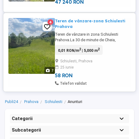
47 240 RON
Teren de vânzare-zona Schiulesti
4
Prahova
Teren de vânzare in zona Schiulesti
Prahova.La 30 de minute de Cheia,
Muntele Rosu si Muntele Ciucas. 5000
2
2
0,01 RON/m
| 5,000 m
metri patrati
Schiulesti, Prahova
25 iunie
7
58 RON
Telefon validat
Publi24
Prahova
Schiulesti
Anunturi
Categorii
Subcategorii