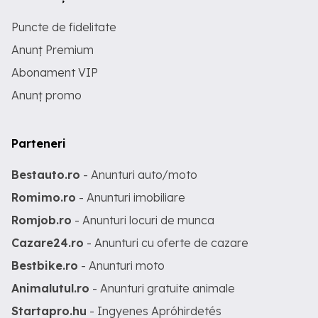
Puncte de fidelitate
Anunț Premium
Abonament VIP
Anunț promo
Parteneri
Bestauto.ro
- Anunturi auto/moto
Romimo.ro
- Anunturi imobiliare
Romjob.ro
- Anunturi locuri de munca
Cazare24.ro
- Anunturi cu oferte de cazare
Bestbike.ro
- Anunturi moto
Animalutul.ro
- Anunturi gratuite animale
Startapro.hu
- Ingyenes Apróhirdetés