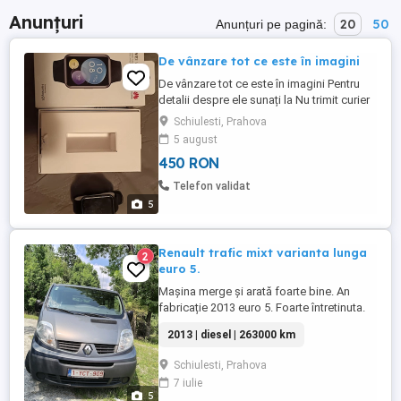
Anunțuri
20
50
Anunțuri pe pagină:
De vânzare tot ce este în imagini
De vânzare tot ce este în imagini Pentru
detalii despre ele sunați la Nu trimit curier
Preț pentru tot 450 lei
Schiulesti, Prahova
5 august
450 RON
Telefon validat
5
Renault trafic mixt varianta lunga
2
euro 5.
Mașina merge și arată foarte bine. An
fabricație 2013 euro 5. Foarte întretinuta.
263000 km. Provenienta Belgia. Motor 2.0
2013 | diesel | 263000 km
115 cp.Nu necesita investiții. Mixtă
varianta lunga. Pentru mai multe detalii
Schiulesti, Prahova
sunați la Nr
7 iulie
5