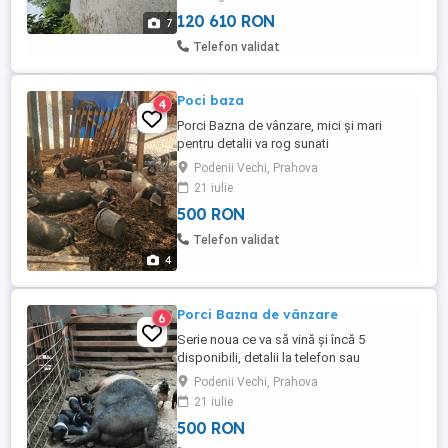
120 610 RON
7
Telefon validat
Poci baza
4
Porci Bazna de vânzare, mici și mari
pentru detalii va rog sunati
Podenii Vechi, Prahova
21 iulie
500 RON
Telefon validat
4
Porci Bazna de vânzare
6
Serie noua ce va să vină și încă 5
disponibili, detalii la telefon sau
Podenii Vechi, Prahova
21 iulie
500 RON