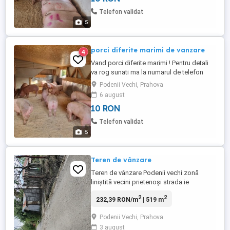
Telefon validat
5
porci diferite marimi de vanzare
4
Vand porci diferite marimi ! Pentru detali
va rog sunati ma la numarul de telefon
Super oferta . Asiguram transport la
Podenii Vechi, Prahova
nevoie contra cost . Locatie Podenii Vechi
6 august
Prahova.
10 RON
Telefon validat
5
Teren de vânzare
Teren de vânzare Podenii vechi zonă
liniștită vecini prietenoși strada ie
asfaltata apa și curet trebuie rebrasarea
2
2
232,39 RON/m
| 519 m
făcută pentru că nu a mai locuit nimeni de
7 ani actele la zi preț negociabil 23000
Podenii Vechi, Prahova
euro relații la telefon
3 august