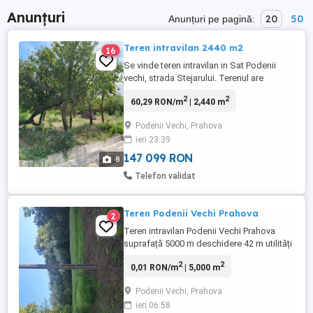
Anunțuri
20
50
Anunțuri pe pagină:
Teren intravilan 2440 m2
16
Se vinde teren intravilan in Sat Podenii
vechi, strada Stejarului. Terenul are
suprafața de 2440 m2 . Terenul are 29 m2
2
2
60,29 RON/m
| 2,440 m
deschidere la drum. Terenul este situat la
strada asfaltată si are șanțuri
Podenii Vechi, Prahova
betonate+pod betonat pe jumate de
ieri 23:39
deschidere stradală. Terenul este in curs
de împrejmuire. Dispune de stâlp ...
147 099 RON
8
Telefon validat
Teren Podenii Vechi Prahova
2
Teren intravilan Podenii Vechi Prahova
suprafață 5000 m deschidere 42 m utilități
la strada se poate parcela .preț 10 m ușor
2
2
0,01 RON/m
| 5,000 m
negociabil
Podenii Vechi, Prahova
ieri 06:58