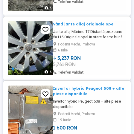
Telefon validat
3
Vând jante aliaj originale opel
Jante aliaj Mărime 17 Distanță prezoane
5×115 Originale opel in stare foarte bună
Preț in lei Detalii in privat NU TRIMIT PRIN
Podenii Vechi, Prahova
CURIER
6 iulie
5,237 RON
5,761 RON
3
Telefon validat
Invertor hybrid Peugeot 508 + alte
piese disponibile
Invertor hybrid Peugeot 508 + alte piese
disponibile
Podenii Vechi, Prahova
19 iunie
1 600 RON