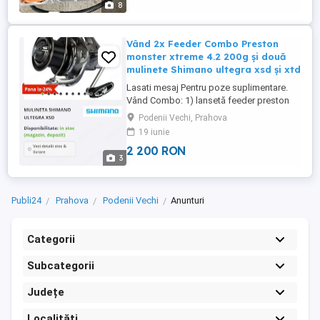
8
Vând 2x Feeder Combo Preston
monster xtreme 4.2 200g și două
mulinete Shimano ultegra xsd și xtd
Lasati mesaj Pentru poze suplimentare.
Vând Combo: 1) lansetă feeder preston
monster xtreme 4.2 200g(are urme de
Podenii Vechi, Prahova
uzura pe cotor , la spuma eva , fără alte
19 iunie
probleme. Revin cu poze pt cei interesați)
2 200 RON
+ mulineta Shimano ultegra xtd
3
5500(impecabila)cu fir 0.18 trabucco xps
+ tambur de rezerva și reducții ...
Publi24
Prahova
Podenii Vechi
Anunturi
Categorii
Subcategorii
Județe
Localități