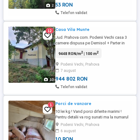
53 RON
2
Telefon validat
Casa Vila Munte
12
Jud. Prahova com. Podenii Vechi casa 3
camere dispusa pe Demisol + Parter in
suprafata de 140 mp, constructie 2002 din
2
2
9448 RON/m
| 100 m
lemn izolata exterior cu polistiren, incalzire
centrala pe lemne. La demisol avem
Podenii Vechi, Prahova
centrala termica, o camara si crama, iar la
7 august
parter avem un living spatios cu zona
pentru servit masa, ...
944 802 RON
10
Telefon validat
Porci de vanzare
1
10 lei kg ! Vand porci diferite marimi !
Pentru detalii va rog sunati ma la numarul
de telefon Asiguram transport la nevoie .
Podenii Vechi, Prahova
Locatie Podenii Vechi Prahova.
6 august
10 RON