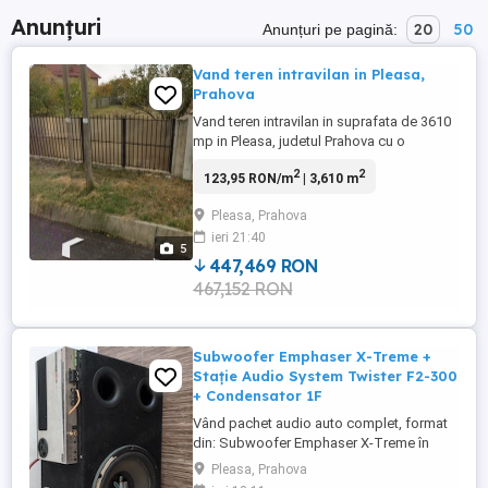
Anunțuri
20
50
Anunțuri pe pagină:
Vand teren intravilan in Pleasa,
Prahova
Vand teren intravilan in suprafata de 3610
mp in Pleasa, judetul Prahova cu o
deschidere la drum asfaltat de 21 ml.
2
2
123,95 RON/m
| 3,610 m
Terenul are gard de BCA inalt de 2.15 m pe
o lunge me de 80 ml pe ambele parti.
Pleasa, Prahova
Utilitati (constructie cu baie): apa si
ieri 21:40
electricitate pe teren, gaze si canalizare la
5
poarta. Telefonul: ...
447,469 RON
467,152 RON
Subwoofer Emphaser X-Treme +
Stație Audio System Twister F2-300
+ Condensator 1F
Vând pachet audio auto complet, format
din: Subwoofer Emphaser X-Treme în
incintă bass-reflex Stație Audio System
Pleasa, Prahova
Twister F2-300 Condensator Power Cap