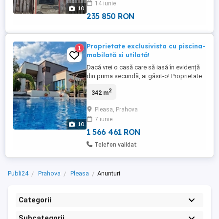
14 iunie
10
235 850 RON
Proprietate exclusivista cu piscina-
1
mobilată si utilată!
Dacă vrei o casă care să iasă în evidență
din prima secundă, ai găsit-o! Proprietate
premium, construită în 2015, cu dotări
2
342 m
complete și zero compromisuri la confort.
Locație excelentă: situată în centrul satului
Pleasa, Prahova
Pleașa, la doar 9 km de Ploiești, într-o
7 iunie
zonă exclusivă cu case noi și acces pe
10
drum privat ...
1 566 461 RON
Telefon validat
Publi24
Prahova
Pleasa
Anunturi
Categorii
Subcategorii