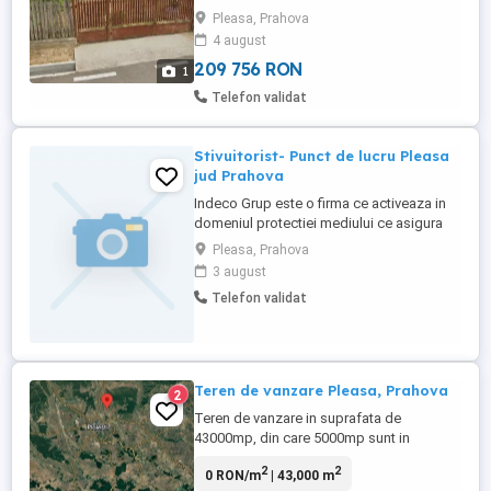
stradă de 19m și este înconjurat de vecini
Pleasa, Prahova
cumsecade . Insist sa ma sunati la telefon.
4 august
Nu raspund la mesaje pe publi24. tel. zero
sapte ...
209 756 RON
1
Telefon validat
Stivuitorist- Punct de lucru Pleasa
jud Prahova
Indeco Grup este o firma ce activeaza in
domeniul protectiei mediului ce asigura
servicii integrate pentru managementul
Pleasa, Prahova
deseurilor industriale. La punctul de lucru
3 august
din Pleasa (judetul Prahova), angajam
Telefon validat
Stivuitorist Daca tu crezi ca esti pesoana
potrivita, detaliile despre job sunt mai jos.
Atributii ...
Teren de vanzare Pleasa, Prahova
2
Teren de vanzare in suprafata de
43000mp, din care 5000mp sunt in
intravilan. Domeniul se poate extinde la
2
2
0 RON/m
| 43,000 m
peste 25ha, vecinii dorind sa vinda si