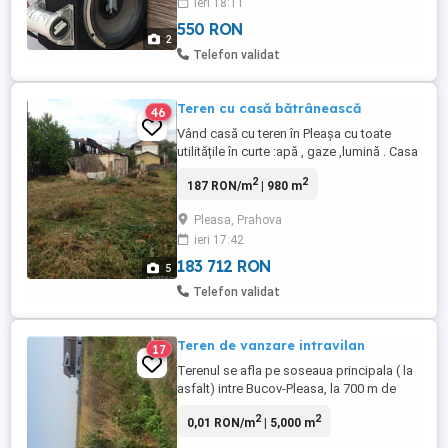
ieri 18:11
1.0 Farad Funcționează perfect, fără
550 RON
probleme tehnice. Bass puternic și sunet
2
clar. Se vinde deoarece nu îl mai folosesc.
Telefon validat
Teren cu casă bătrânească
46
Vând casă cu teren în Pleașa cu toate
utilitățile în curte :apă , gaze ,lumină . Casa
nu este abitabilă . Pomii fructiferi.
2
2
187 RON/m
| 980 m
Deschidere la strad de 10,30metri asfaltat,
spre interiorul terenului lățimea este mai
Pleasa, Prahova
mare .Strada Constantin Brâncoveanu
ieri 17:42
Nr.44. Tel. zero-zero-trei-patru-șase-zero-
șapte-nouă-zero-patru- ...
183 712 RON
5
Telefon validat
Teren de vanzare intravilan
17
Terenul se afla pe soseaua principala ( la
asfalt) intre Bucov-Pleasa, la 700 m de
ultima casa de la Bucov spre Pleasa, (pe
2
2
0,01 RON/m
| 5,000 m
partea dreapta), are deschidere in sosea
de 14,5 m. Utilitati: gaze, curent, apa. ,