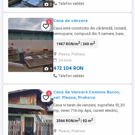
Telefon validat
2
Casa de vânzare
1
Casa este construita din cărămidă, izolată,
termopane, compusă din 5 camere, baie,
bucătărie mare, garaj, beci, șopron, 2
2
2
1967 RON/m
| 240 m
anexe, +1 wc afară Apă curenta,
electricitate, gaze, cablu TV mobil. 240
Pleasa, Prahova
mp suprafață construită +964 mp teren
24 iunie
472 104 RON
9
Telefon validat
Casa de Vanzare Comuna Bucov,
1
sat. Pleasa, Prahova
Casa si teren de vanzare, suprafata 92,20
mp, teren 716 mp Apa, curent electric,
gaze, sobe teracota, mobilata, 3 cam.
2
2
2564 RON/m
| 92 m
bucatarie,magazie,necesita renovare si
igienizare. Pret: 45000 euro
Pleasa, Prahova