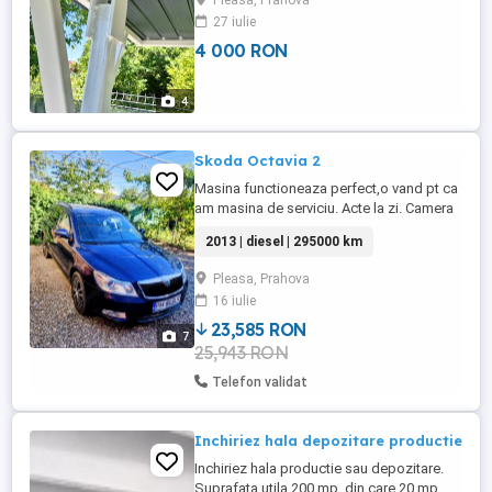
Pleasa, Prahova
27 iulie
4 000 RON
4
Skoda Octavia 2
Masina functioneaza perfect,o vand pt ca
am masina de serviciu. Acte la zi. Camera
bord fata spate. Set roti vara iarna.
2013 | diesel | 295000 km
Comenzi pe volan.
Pleasa, Prahova
16 iulie
23,585 RON
7
25,943 RON
Telefon validat
Inchiriez hala depozitare productie
Inchiriez hala productie sau depozitare.
Suprafata utila 200 mp, din care 20 mp