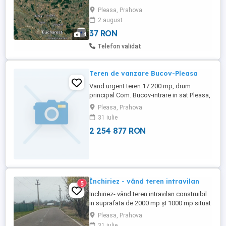
dansii, plantatie de vie pe rod de aprox
Pleasa, Prahova
16,5 ha, plus terenuri anexe, toate
2 august
comasate.
37 RON
4
Telefon validat
Teren de vanzare Bucov-Pleasa
Vand urgent teren 17.200 mp, drum
principal Com. Bucov-intrare in sat Pleasa,
25 eur mp in apropiere de case, atat în
Pleasa, Prahova
linie cât și vis-a-vis, aprox 300 m, lângă un
31 iulie
mini cartier de case nou construit, iar în
2 254 877 RON
viitor în dezvoltare. . Preț 430.000 eur.
Închiriez - vând teren intravilan
5
Inchiriez- vând teren intravilan construibil
in suprafata de 2000 mp șI 1000 mp situat
în sat Pleașa. Nr. Cadastral 28227. Terenul
Pleasa, Prahova
are două deschideri, una de 25 ml (2000
31 iulie