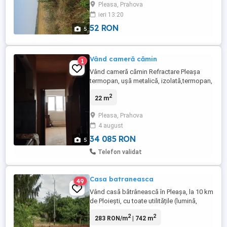
Pleasa, Prahova
suprafata totala: 5000, Front stradal:
ieri 13:20
14,5Acces: Amenajare strazi: Asfaltate
Alte caracteristici: ...
52 RON
5
Vând cameră cămin
1
Vând cameră cămin Refractare Pleașa
termopan, ușă metalică, izolată,termopan,
lumină,apă, baie și bucătărie la comun
2
22 m
preț 6500 euro negociabil sau de închiriat
500 de lei negociabil
Pleasa, Prahova
4 august
34 085 RON
5
Telefon validat
Casa batraneasca
49
Vând casă bătrânească în Pleașa, la 10 km
de Ploiești, cu toate utilitățile (lumină,
gaze, apă, canalizare). Terenul are o
2
2
283 RON/m
| 742 m
suprafață de 742 m 2, cu o deschidere la