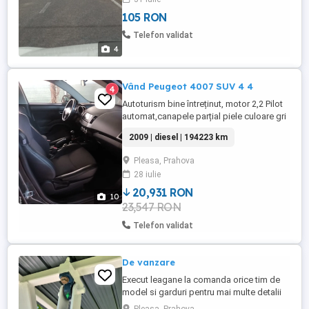
mp) la drumul principal de asfalt care
105 RON
merge spre Colonia Pleasa ( fosta fabrica
de produse refractare ) si cealalta de 15
Telefon validat
ml ( ...
4
Vând Peugeot 4007 SUV 4 4
4
Autoturism bine întreținut, motor 2,2 Pilot
automat,canapele parțial piele culoare gri
cu negru,7 locuri,2 rânduri jante cu
2009 | diesel | 194223 km
anvelope vară iarnă, baterie nouă în
garanție, an fabricație 2009.PROPRIETAR
Pleasa, Prahova
MERITĂ VĂZUTĂ. ROG SERIOZITATE.
28 iulie
20,931 RON
10
23,547 RON
Telefon validat
De vanzare
Execut leagane la comanda orice tim de
model si garduri pentru mai multe detalii
contactatima