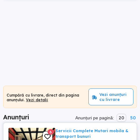
Vezi anunțuri
Cumpără cu livrare, direct din pagina
cu livrare
anunțului.
Vezi detalii
Anunțuri
20
50
Anunțuri pe pagină:
Servicii Complete Mutari mobila &
6
transport bunuri