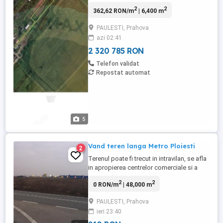
pentru un proiect rezidențial de amploare
2
2
362,62 RON/m
| 6,400 m
sau o proprietate retrasă, înconjurată de
natură! Situat în căutata zonă Cocoșești
PAULESTI, Prahova
(Comuna Păulești), acest teren intravilan
azi 02:41
oferă spațiul și flexibilitatea de care ai
nevoie ...
2 320 785 RON
Telefon validat
Repostat automat
5
Vand teren langa Metro Ploiesti
2
Terenul poate fi trecut in intravilan, se afla
in apropierea centrelor comerciale si a
Satului de vacanta Paulesti, minunat
2
2
0 RON/m
| 48,000 m
pentru dezvoltarea unor afaceri sau pentru
constructii cartiere rezidentiale
PAULESTI, Prahova
ieri 23:40