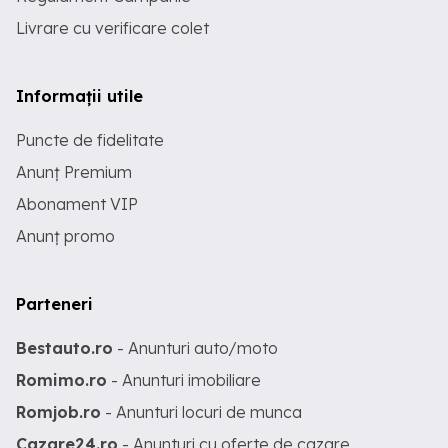
Livrare cu verificare colet
Informații utile
Puncte de fidelitate
Anunț Premium
Abonament VIP
Anunț promo
Parteneri
Bestauto.ro
- Anunturi auto/moto
Romimo.ro
- Anunturi imobiliare
Romjob.ro
- Anunturi locuri de munca
Cazare24.ro
- Anunturi cu oferte de cazare