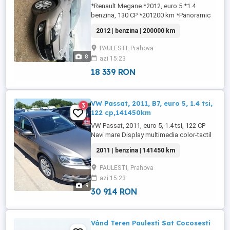
*Renault Megane *2012, euro 5 *1.4
benzina, 130 CP *201200 km *Panoramic
*Dublu climatronic *Keyless go *Keyless
2012 | benzina | 200000 km
entry *Navigatie *Pilot automat *Jante
aliaj+anvelope iarna *Display multimedia
PAULESTI, Prahova
color *Day light automat *Senzori lumini-
8
azi 15:23
ploaie *Parbriz încălzit *Senzori parcare
*Oglinzi electrice-incalzite *Comenzi ...
18 339 RON
VW Passat, 2011, B7, euro 5, 1.4 tsi,
3
122 cp,141450km
VW Passat, 2011, euro 5, 1.4 tsi, 122 CP
Navi mare Display multimedia color-tactil
Climatronic Încălzire scaune Comenzi
2011 | benzina | 141450 km
volan Senzori lumini-ploaie Senzori
parcare fata-spate 4 geamuri electrice
PAULESTI, Prahova
Lumini de zi Proiectoare ceata Jante aliaj
azi 15:23
6+1 manual 2 chei, 141450 km PREȚ 6300.
9
PREȚ fix 5900
30 914 RON
Vând Teren Paulesti Sat Cocosesti