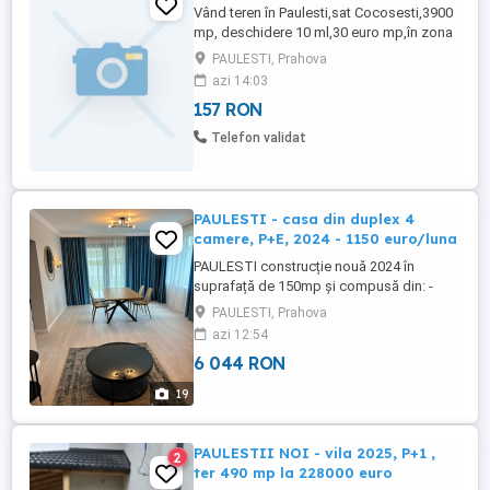
Vând teren în Paulesti,sat Cocosesti,3900
mp, deschidere 10 ml,30 euro mp,în zona
din dreapta la întrarea în Cocosesti
PAULESTI, Prahova
(stadion),zonă în plina dezvoltare de case
azi 14:03
noi.Terenul are cadastru și este înscris în
157 RON
Cartea Funciară. Tel:
Telefon validat
PAULESTI - casa din duplex 4
camere, P+E, 2024 - 1150 euro/luna
PAULESTI construcție nouă 2024 în
suprafață de 150mp și compusă din: -
parter:hol,bucătărie open space, grup
PAULESTI, Prahova
sanitar, spațiu tehnic, living.-etaj 1:scara
azi 12:54
acces etaj,hol,dormitor 1 cu dressing,
6 044 RON
dormitor 2 matrimonial cu baie proprie,
dormitor 3, baie hol.Parcare proprie 2
19
locuri.Terasă și grădină ...
PAULESTII NOI - vila 2025, P+1 ,
2
ter 490 mp la 228000 euro