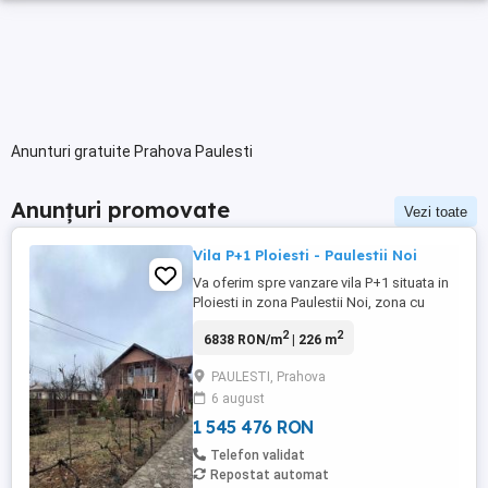
Anunturi gratuite Prahova Paulesti
Anunțuri promovate
Vezi toate
Vila P+1 Ploiesti - Paulestii Noi
Va oferim spre vanzare vila P+1 situata in
Ploiesti in zona Paulestii Noi, zona cu
acces facil catre oras si catre punctele
2
2
6838 RON/m
| 226 m
comerciale importante ale orasului, la
doar 5 minute de mers cu masina aflandu-
PAULESTI, Prahova
se zona comerciala Ploiesti Shoping
6 august
City.Vila are o suprafata totala desfasurata
de 226 ,71 mp ...
1 545 476 RON
Telefon validat
Repostat automat