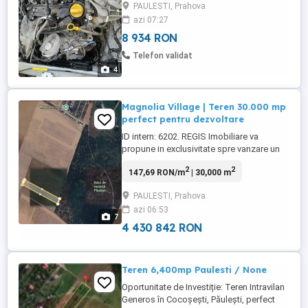
fix!! Rog seriozitate!
PAULESTI, Prahova
azi 07:27
8 934 RON
Telefon validat
4
Magnolia Village | Teren 30.000 mp
perfect pentru dezvoltare
ID intern: 6202. REGIS Imobiliare va
propune in exclusivitate spre vanzare un
teren extravilan, situat intr-o zona in plina
2
2
147,69 RON/m
| 30,000 m
dezvoltare din Paulesti. Vecinatati:
Magnolia Village ndash; 600 m,
PAULESTI, Prahova
Ramatuelle by MRS ndash; 2,5 km,
azi 06:53
Restaurant Padurea Verde ndash; 4,5 km.
7
In Paulesti, sunt in derulare demersuri ...
4 430 842 RON
Teren 6,400mp Paulesti / None
Oportunitate de Investiție: Teren Intravilan
Generos în Cocoșești, Păulești, perfect