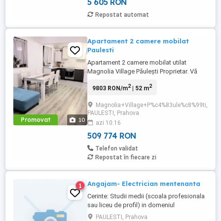
5 605 RON
space,grup sanitar,spatiu ...
Repostat automat
Apartament 2 camere mobilat
Paulesti
Apartament 2 camere mobilat utilat
Magnolia Village Păulești Proprietar. Vă
propun spre vânzare un apartament cu 2
2
2
9803 RON/m
| 52 m
camere situat în Păulești Prahova, în
cartierul rezidențial Magnolia Village, la
Magnolia+Village+P%c4%83ule%c8%99ti,
aproximativ 5 minute de Ploiești.
PAULESTI, Prahova
Apartamentul este compus din dormitor,
Promovat
10
azi 10:16
living open space cu bucătăria, ...
509 774 RON
Telefon validat
Repostat în fiecare zi
Angajam- Electrician mentenanta
1
Cerinte: Studii medii (scoala profesionala
sau liceu de profil) in domeniul
electronica, electrotehnica energetic.
PAULESTI, Prahova