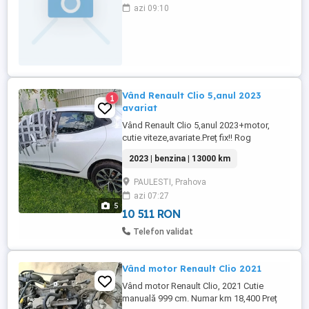
Experienta minima 3 ani in domeniu.
azi 09:10
Integritate, responsabilitate si atentie la
detalii. Disponibilitate la program de lucru
in schimburi. Responsabilitati principale:
Respecta instructiunile ...
Vând Renault Clio 5,anul 2023
1
avariat
Vând Renault Clio 5,anul 2023+motor,
cutie viteze,avariate.Preț fix!! Rog
seriozitate!
2023 | benzina | 13000 km
PAULESTI, Prahova
azi 07:27
5
10 511 RON
Telefon validat
Vând motor Renault Clio 2021
Vând motor Renault Clio, 2021 Cutie
manuală 999 cm. Numar km 18,400 Preț