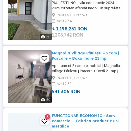
PAULESTII NOI - vila constructie 2024-
2025 cu teren aferent imobil in suprafata
totala de 490 mp cu deschidere de 29 ml .
PAULESTI, Prahova
Casa este constructie noua din cadre
azi 12:54
beton si caramida tip Protherm, P+1 avand
1,198,231 RON
o suprafata desfasurata de 198 mp,
1,208,742 RON
amprenta la sol de 112 mp si o suprafata
20
construita la ...
Magnolia Village Păulești – 2cam.|
Parcare + Boxă mare 21 mp
Apartament 2 camere mobilat | Magnolia
Village Păulești | Parcare + Boxă 21 mp |
Bloc 2020Vă propunem spre vânzare un
PAULESTI, Prahova
apartament modern cu 2 camere,
azi 12:53
decomandat , complet mobilat și utilat,
541 306 RON
situat în Magnolia Village – Păulești, unul
dintre cele mai apreciate cartiere
20
rezidențiale din ...
FUNCTIONAR ECONOMIC - Serv.
3
comercial - Fabrica productie usi
metalice