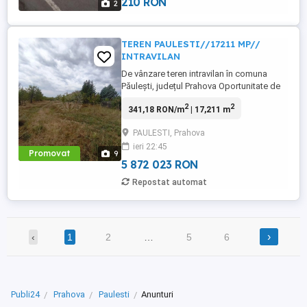
210 RON
2
TEREN PAULESTI//17211 MP//
INTRAVILAN
De vânzare teren intravilan în comuna
Păulești, județul Prahova Oportunitate de
investiție! Vă oferim spre vânzare un teren
2
2
341,18 RON/m
| 17,211 m
intravilan situat în comuna Păulești, una
dintre cele mai căutate zone rezidențiale
PAULESTI, Prahova
din apropierea municipiului Ploiești.
ieri 22:45
Caracteristici: Suprafață totală: 17.211 mp
Promovat
9
Deschidere ...
5 872 023 RON
Repostat automat
›
‹
1
2
…
5
6
Publi24
Prahova
Paulesti
Anunturi