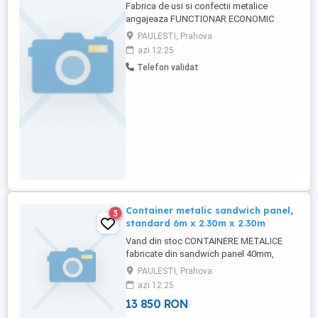
Fabrica de usi si confectii metalice
angajeaza FUNCTIONAR ECONOMIC
pentru departamentul comercial. Se
PAULESTI, Prahova
asigura transport din Ploiesti si tichete de
azi 12:25
masa. Trimiteti CV cu poza pe email:
Telefon validat
Container metalic sandwich panel,
3
standard 6m x 2.30m x 2.30m
Vand din stoc CONTAINERE METALICE
fabricate din sandwich panel 40mm,
utilate cu usa metalica si fereastra din
PAULESTI, Prahova
geam termopan noi, structura metalica
azi 12:25
reconditionata. Dimensiuni standard: 6m x
13 850 RON
2.30m x 2.30m .