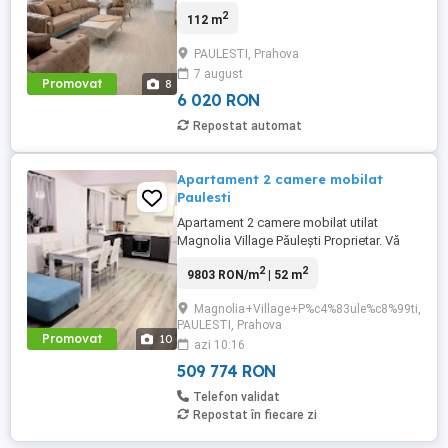
VALOAREA PRIMEI LUNI DE CHIRIE asa
2
112 m
noua cu 3 camere, finalizata recent si
nelocuita pana acum, aflata la prima
PAULESTI, Prahova
inchiriere. Situata in ansamblul rezidential
7 august
Magnolia (Paulesti), amplasat intr-o zona
Promovat
8
linistita cu acces restrictionat, parc, ...
6 020 RON
Repostat automat
Apartament 2 camere mobilat
Paulesti
Apartament 2 camere mobilat utilat
Magnolia Village Păulești Proprietar. Vă
propun spre vânzare un apartament cu 2
2
2
9803 RON/m
| 52 m
camere situat în Păulești Prahova, în
cartierul rezidențial Magnolia Village, la
Magnolia+Village+P%c4%83ule%c8%99ti,
aproximativ 5 minute de Ploiești.
PAULESTI, Prahova
Apartamentul este compus din dormitor,
Promovat
10
azi 10:16
living open space cu bucătăria, ...
509 774 RON
Telefon validat
Repostat în fiecare zi