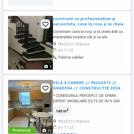
construim cu profesionalism și
seriozitate, case la rosu și la cheie
Construim case la rosu și la cheie atât cu
materialele noastre cât și cu ale
beneficiarului. Pentru detalii și oferte ne
PAULESTI, Prahova
puteți contacta pe adresa de e-mail sau la
azi 11:23
nr de tel .
Telefon validat
1
VILA 4 CAMERE // PAULESTI //
GRADINA // CONSTRUCTIE 2024
* COMISIONUL PERCEPUT DE SPARK
EXPERT IMOBILIARE ESTE DE 50 % DIN
VALOAREA PRIMEI LUNI DE CHIRIE *
2
140 m
SPARK EXPERT IMOB va prezinta spre
INCHIRIERE UN IMOBIL cu 4 camere in
PAULESTI, Prahova
Paulesti. Imobilul este constructie noua
azi 11:22
2024 in suprafata de 150 mp si compusa
Promovat
11
din: Parter : hol , bucatarie open-