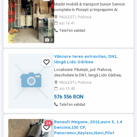
Mutări mobilă & transport bunuri Servicii
complete în Ploiești și împrejurimi Ai
nevoie să te muți sau să transporți mobilă,
PAULESTI, Prahova
electrocasnice, obiecte personale sau
azi 16:41
marfă? Suntem aici să te ajutăm! Oferim
Telefon validat
servicii complete de mutări și transport pe
raza județului Prahova (Ploiești și
2
împrejurimi): Transport ...
Vănzare teren extravilan, DN1,
lângă Lido Gârbea
Localizare: Păulești, jud. Prahova,
deschidere la DN1, langă Lido Gârbea,
Suprafață: 17.500 mp (26,7 m deschidere
PAULESTI, Prahova
DN1 x 654,6 m lungime), Categorie teren:
azi 15:40
extravilan agricol, Utilități: energie
576 356 RON
electrică, apă, gaze, Vecinătăți: Lido
Gârbea, Construcții pe teren: Nu sunt,
Telefon validat
Stare juridică: intabulat, fără ...
Renault Megane, 2012,euro 5, 1.4
28
benzina,130 CP,
Panoramic,Keyless,Navi,Pilot