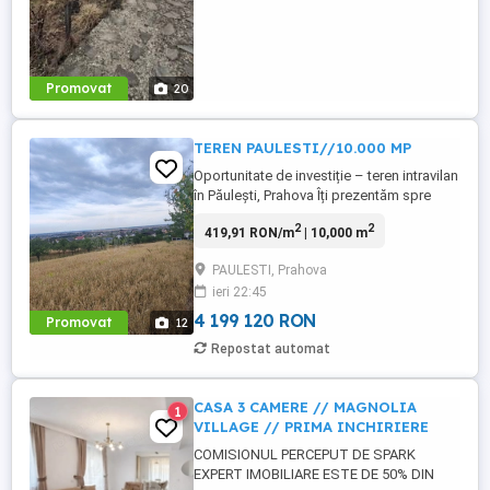
Promovat
20
TEREN PAULESTI//10.000 MP
Oportunitate de investiție – teren intravilan
în Păulești, Prahova Îți prezentăm spre
vânzare un teren intravilan cu potențial
2
2
419,91 RON/m
| 10,000 m
ridicat, situat în comuna Păulești, una
dintre cele mai căutate zone rezidențiale
PAULESTI, Prahova
din apropierea Ploieștiului. Caracteristici:
ieri 22:45
Suprafață: 10.000 mp Deschidere la
stradă: ...
4 199 120 RON
Promovat
12
Repostat automat
CASA 3 CAMERE // MAGNOLIA
1
VILLAGE // PRIMA INCHIRIERE
COMISIONUL PERCEPUT DE SPARK
EXPERT IMOBILIARE ESTE DE 50% DIN