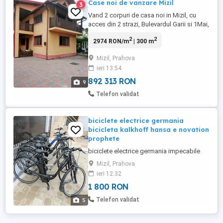
Case noi de vanzare Mizil
3
Vand 2 corpuri de casa noi in Mizil, cu
acces din 2 strazi, Bulevardul Garii si 1Mai,
la pretul de 170000 euro.Una din case este
2
2
2974 RON/m
| 300 m
cu etaj, calalta doar parter, exista beci,
locuri de parcare.
Mizil, Prahova
ieri 13:54
892 313 RON
9
Telefon validat
biciclete electrice germania
bicicleta kalkhoff hansa e novation
prophete
biciclete electrice germania impecabile
Mizil, Prahova
ieri 12:32
1 800 RON
Telefon validat
5