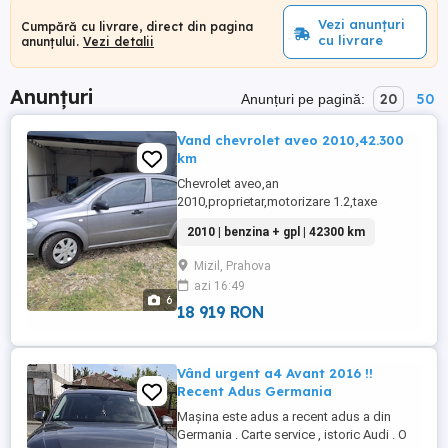
Vezi anunțuri
Cumpără cu livrare, direct din pagina
cu livrare
anunțului.
Vezi detalii
Anunțuri
20
50
Anunțuri pe pagină:
Vand chevrolet aveo 2010,42.300
km
Chevrolet aveo,an
2010,proprietar,motorizare 1.2,taxe
mici,gpl pus de 3000 km,masina a fost
2010 | benzina + gpl | 42300 km
folosita doar in concediu,ținută in
garaj,42.300 km reali,aer condiționat
Mizil, Prahova
functional,geamuri electrice, gpl
azi 16:49
omologat RAR,fara rugina.Stare technica
6
si estetica foarte bună.
18 919 RON
Vând urgent a4 Avant 2016 !!
Recent Adus Germania
Mașina este adus a recent adus a din
Germania . Carte service , istoric Audi . O