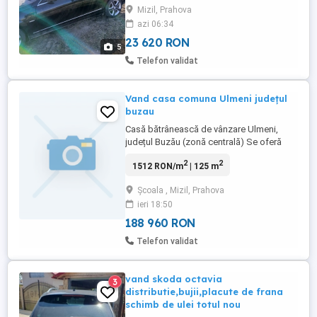
parcare navigatie care iese din bord
Mizil, Prahova
azi 06:34
23 620 RON
5
Telefon validat
Vand casa comuna Ulmeni județul
buzau
Casă bătrânească de vânzare Ulmeni,
județul Buzău (zonă centrală) Se oferă
spre vânzare casă bătrânească situată în
2
2
1512 RON/m
| 125 m
centrul localității Ulmeni, județul Buzău,
într-o zonă liniștită, cu acces rapid la toate
Școala , Mizil, Prahova
facilitățile. Proprietatea dispune de teren
ieri 18:50
în suprafață de 532 mp și este racordată
la apă curentă. ...
188 960 RON
Telefon validat
vand skoda octavia
3
distributie,bujii,placute de frana
schimb de ulei totul nou