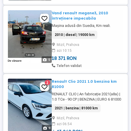
Vand renault megane3, 2010
întreținere impecabila
Mașina adusă din Suedia, Km reali.
2010 | diesel | 19000 km
Mizil, Prahova
azi 10:15
18 371 RON
5
Telefon validat
Renault Clio 2021 1.0 benzina km
2
81000
RENAULT CLIO | An fabricație 2021(a8a) |
1.0 TCe - 90 CP | BENZINA | EURO 6 81000
km reali, carte Servis de la 0 km până la
2021 | benzina | 81000 km
km actuali, cumpărată de nouă din
reprezentanta Renault unde a fost și
Mizil, Prahova
întreținută ! ÎNCĂ ARE MIROSUL DE NOU
azi 06:54
LA INTERIOR. Radio, Bluetooth, USB
9
Comenzi volan Pilot automat Distracție ...