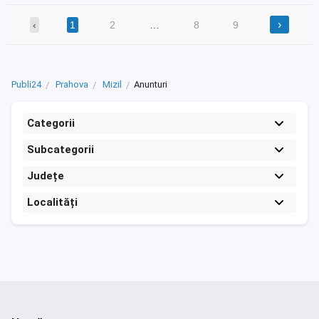
›
‹
1
2
…
8
9
Publi24
Prahova
Mizil
Anunturi
Categorii
Subcategorii
Județe
Localități