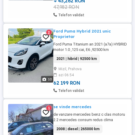
43,262 RON
47,982 RON
Telefon validat
Ford Puma Hybrid 2021 unic
2
Proprietar
Ford Puma Titanium an 2021 (a7a) HYBRID
motor 1.0 ,125 cai, E6 ,92500 km
Cumpărată de nouă din Reprezentanta
2021 | hibrid | 92500 km
unde a fost și întreținută de la 0 km până
la km actuali nu a suferit accidente. Unic
Mizil, Prahova
PROPRIETAR DE NOUA TEL 0722 șapte
azi 06:54
681sase 4 Dotări: 4 moduri de condus
10
Normal, Sport, ECO, Mod iarna-ploaie ...
62 199 RON
Telefon validat
se vinde mercedes
1
de vanzare mercedes benz c clas motoru
2.2 mercedes consum redus clima
functionala fata spate incalzire scaune
2008 | diesel | 265000 km
comenzi volan parbriz incalzit senzori