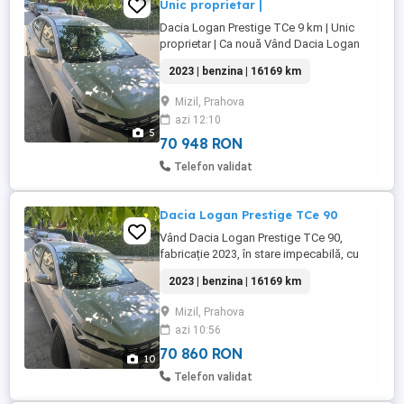
Unic proprietar |
Dacia Logan Prestige TCe 9 km | Unic
proprietar | Ca nouă Vând Dacia Logan
Prestige TCe 90, fabricație 2023, în stare
2023 | benzina | 16169 km
impecabilă, cu doar 16.169 km. Mașina a
fost cumpărată de nouă, are un singur
Mizil, Prahova
proprietar, a fost exploatată cu grijă și
azi 12:10
este fără accidente. Se prezintă excelent
5
atât din punct de ...
70 948 RON
Telefon validat
Dacia Logan Prestige TCe 90
Vând Dacia Logan Prestige TCe 90,
fabricație 2023, în stare impecabilă, cu
doar 16.169 km. Mașina a fost cumpărată
2023 | benzina | 16169 km
de nouă, are un singur proprietar, a fost
exploatată cu grijă și este fără accidente.
Mizil, Prahova
Se prezintă excelent atât din punct de
azi 10:56
vedere tehnic, cât și estetic și nu necesită
absolut nicio investiție. ...
70 860 RON
10
Telefon validat