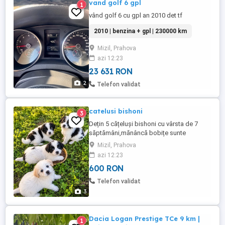
vand golf 6 gpl
1
vând golf 6 cu gpl an 2010 det tf
2010 | benzina + gpl | 230000 km
Mizil, Prahova
azi 12:23
23 631 RON
2
Telefon validat
catelusi bishoni
3
Dețin 5 cățeluși bishoni cu vârsta de 7
săptămâni,mănâncă bobițe sunte
vaccinați și deparazitați conform vârstei.
Mizil, Prahova
preț ptr băieți este de 600 Și preț fetița
azi 12:23
500. Părinți se pot vedea acasă pe ambii
600 RON
Telefon validat
3
Dacia Logan Prestige TCe 9 km |
1