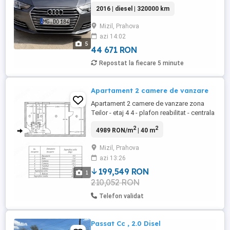
detain de 2 ani , sunt al 3 lea proprietar de
2016 | diesel | 320000 km
nouă . Schimburile si reviziile au fost
facute doar la Audi !
Mizil, Prahova
azi 14:02
5
44 671 RON
Repostat la fiecare 5 minute
Apartament 2 camere de vanzare
Apartament 2 camere de vanzare zona
Teilor - etaj 4 4 - plafon reabilitat - centrala
termica Vaillant noua - stabilizator
2
2
4989 RON/m
| 40 m
tensiune - termopan - balcon inchis - izolat
exterior si interior inclusiv pe casa scarii -
Mizil, Prahova
usa metalica intrare Apartamentul necesita
azi 13:26
renovare.Cumparatorul il poate amenaja
dupa ...
199,549 RON
1
210,052 RON
Telefon validat
Passat Cc , 2.0 Disel