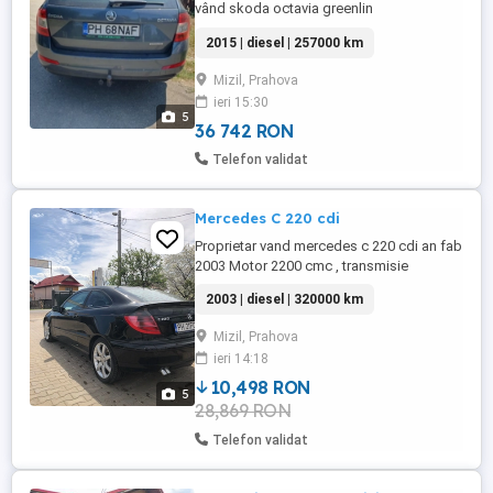
vând skoda octavia greenlin
2015 | diesel | 257000 km
Mizil, Prahova
ieri 15:30
5
36 742 RON
Telefon validat
Mercedes C 220 cdi
Proprietar vand mercedes c 220 cdi an fab
2003 Motor 2200 cmc , transmisie
manuala 6+1 trepte Masina este full fara
2003 | diesel | 320000 km
piele si este in stare f buna . Taxele sunt
expirate dar daca este cineva hotarat sa o
Mizil, Prahova
cumpere ma angajez eu sa i fac itp ul pe
ieri 14:18
cheltuiala mea. Alte detalii la telefon. Rog
oferte serioase Pret ...
10,498 RON
5
28,869 RON
Telefon validat