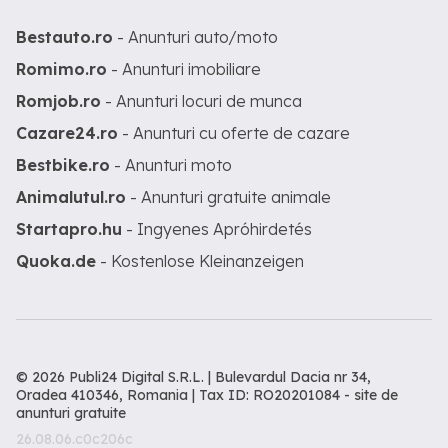
Bestauto.ro
- Anunturi auto/moto
Romimo.ro
- Anunturi imobiliare
Romjob.ro
- Anunturi locuri de munca
Cazare24.ro
- Anunturi cu oferte de cazare
Bestbike.ro
- Anunturi moto
Animalutul.ro
- Anunturi gratuite animale
Startapro.hu
- Ingyenes Apróhirdetés
Quoka.de
- Kostenlose Kleinanzeigen
© 2026 Publi24 Digital S.R.L. | Bulevardul Dacia nr 34,
Oradea 410346, Romania | Tax ID: RO20201084 -
site de
anunturi gratuite
26.08.06.c0c206c