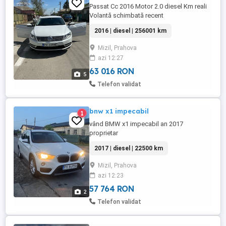
Passat Cc 2016 Motor 2.0 diesel Km reali
Volantă schimbată recent
2016 | diesel | 256001 km
Mizil, Prahova
azi 12:27
63 016 RON
5
Telefon validat
bnw x1 impecabil
1
vând BMW x1 impecabil an 2017
proprietar
2017 | diesel | 22500 km
Mizil, Prahova
azi 12:23
57 764 RON
2
Telefon validat