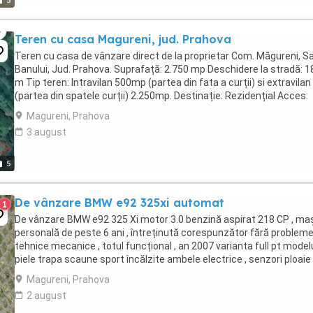
5
Teren cu casa Magureni, jud. Prahova
Teren cu casa de vânzare direct de la proprietar Com. Măgureni, Sa
Banului, Jud. Prahova. Suprafață: 2.750 mp Deschidere la stradă: 1
m Tip teren: Intravilan 500mp (partea din fata a curții) si extravilan
(partea din spatele curții) 2.250mp. Destinație: Rezidențial Acces:
Drum asfaltat, iluminat ...
Magureni, Prahova
3 august
5
De vânzare BMW e92 325xi automat
1
De vânzare BMW e92 325 Xi motor 3.0 benzină aspirat 218 CP , ma
personală de peste 6 ani , întreținută corespunzător fără problem
tehnice mecanice , totul funcțional , an 2007 varianta full pt modelul
piele trapa scaune sport încălzite ambele electrice , senzori ploaie
lumini faza lungă , 3 ...
Magureni, Prahova
2 august