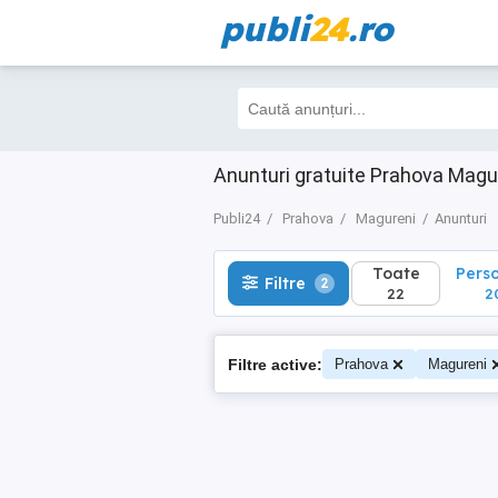
publi
24
.ro
Toate
Perso
Filtre
2
22
20
Anunturi gratuite Prahova Magu
Publi24
Prahova
Magureni
Anunturi
Toate
Pers
Filtre
2
22
2
Filtre active:
Prahova
Magureni