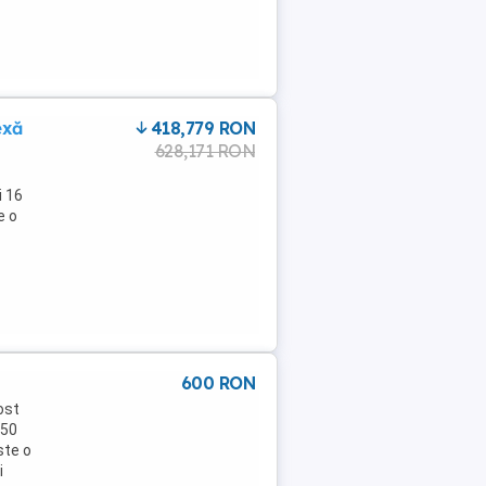
exă
418,779 RON
628,171 RON
i 16
e o
600 RON
ost
 50
ste o
i