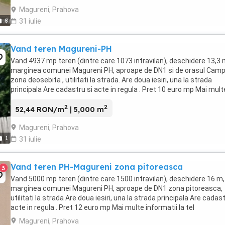
Magureni, Prahova
8
31 iulie
Vand teren Magureni-PH
Vand 4937 mp teren (dintre care 1073 intravilan), deschidere 13,3 m
marginea comunei Magureni PH, aproape de DN1 si de orasul Campi
zona deosebita , utilitati la strada. Are doua iesiri, una la strada
principala Are cadastru si acte in regula . Pret 10 euro mp Mai mult
informatii la tel ...
2
2
52,44 RON/m
| 5,000 m
Magureni, Prahova
1
31 iulie
Vand teren PH-Magureni zona pitoreasca
3
Vand 5000 mp teren (dintre care 1500 intravilan), deschidere 16 m,
marginea comunei Magureni PH, aproape de DN1 zona pitoreasca,
utilitati la strada Are doua iesiri, una la strada principala Are cadast
acte in regula . Pret 12 euro mp Mai multe informatii la tel
Magureni, Prahova