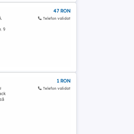
47 RON
,
Telefon validat
. 9
1 RON
u
Telefon validat
ack
 să