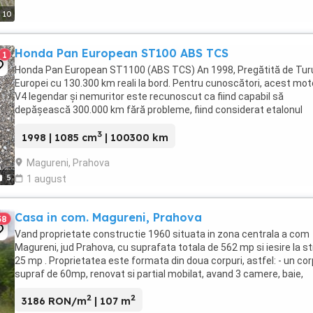
10
Honda Pan European ST100 ABS TCS
1
Honda Pan European ST1100 (ABS TCS) An 1998, Pregătită de Tur
Europei cu 130.300 km reali la bord. Pentru cunoscători, acest mot
V4 legendar și nemuritor este recunoscut ca fiind capabil să
depășească 300.000 km fără probleme, fiind considerat etalonul
fiabilității în lumea touring-ului. Motocicleta ...
3
1998 | 1085 cm
| 100300 km
Magureni, Prahova
5
1 august
Casa in com. Magureni, Prahova
38
Vand proprietate constructie 1960 situata in zona centrala a com
Magureni, jud Prahova, cu suprafata totala de 562 mp si iesire la s
25 mp . Proprietatea este formata din doua corpuri, astfel: - un cor
supraf de 60mp, renovat si partial mobilat, avand 3 camere, baie,
bucatarie, gresie, faianta, ...
2
2
3186 RON/m
| 107 m