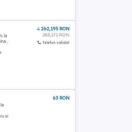
262,195 RON
283,171 RON
, la
na ,
Telefon validat
e
63 RON
 la
ru si