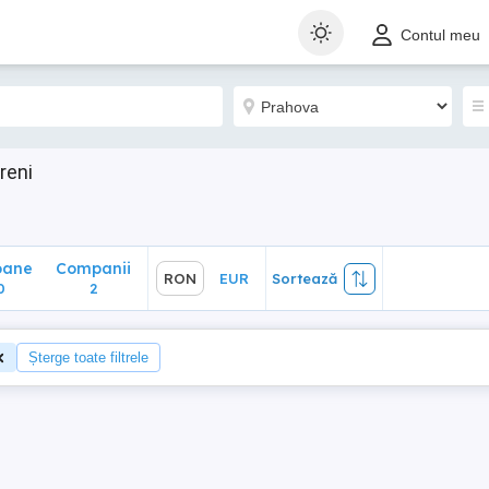
ane
Companii
RON
EUR
Sortează
Contul meu
2
reni
oane
Companii
RON
EUR
Sortează
0
2
Șterge toate filtrele