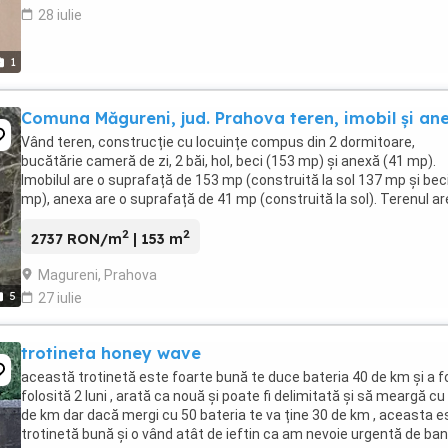
28 iulie
1
Comuna Măgureni, jud. Prahova teren, imobil și an
Vând teren, construcție cu locuințe compus din 2 dormitoare,
bucătărie cameră de zi, 2 băi, hol, beci (153 mp) și anexă (41 mp).
Imobilul are o suprafață de 153 mp (construită la sol 137 mp și bec
mp), anexa are o suprafață de 41 mp (construită la sol). Terenul ar
suprafață totală de 3677 ...
2
2
2737 RON/m
| 153 m
Magureni, Prahova
5
27 iulie
trotineta honey wave
această trotinetă este foarte bună te duce bateria 40 de km și a f
folosită 2 luni , arată ca nouă și poate fi delimitată și să meargă cu
de km dar dacă mergi cu 50 bateria te va ține 30 de km , aceasta e
trotinetă bună și o vând atât de ieftin ca am nevoie urgentă de ban