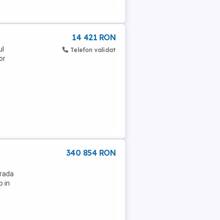
14 421 RON
ul
Telefon validat
or
340 854 RON
trada
p in