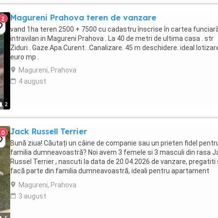
Magureni Prahova teren de vanzare
2
vand 1ha teren 2500 + 7500 cu cadastru înscrise în cartea funciară
intravilan in Magureni Prahova . La 40 de metri de ultima casa . str
Ziduri . Gaze.Apa.Curent. .Canalizare. 45 m deschidere. ideal lotizare
euro mp .
Magureni, Prahova
4 august
2
Jack Russell Terrier
10
Bună ziua! Căutați un câine de companie sau un prieten fidel pentr
familia dumneavoastră? Noi avem 3 femele si 3 masculi din rasa J
Russel Terrier , nascuti la data de 20.04.2026 de vanzare, pregatiti
facă parte din familia dumneavoastră, ideali pentru apartament
deoarece nu necesita costuri ...
Magureni, Prahova
3 august