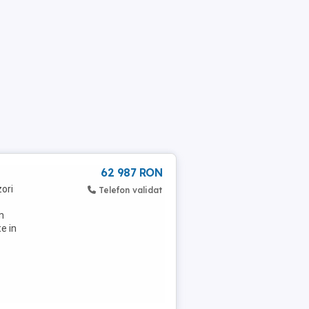
62 987 RON
zori
Telefon validat
n
e in