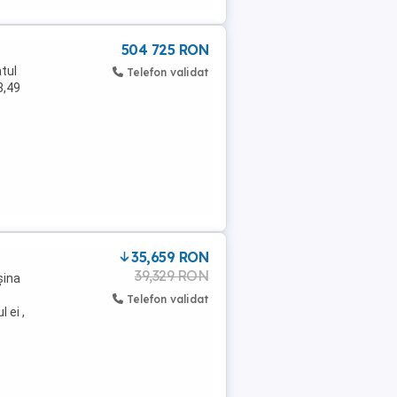
504 725 RON
tul
Telefon validat
8,49
35,659 RON
39,329 RON
șina
e
Telefon validat
 ei ,