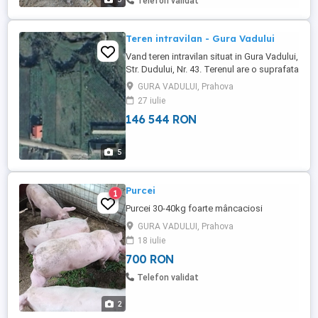
Telefon validat
Teren intravilan - Gura Vadului
Vand teren intravilan situat in Gura Vadului,
Str. Dudului, Nr. 43. Terenul are o suprafata
de 1530mp, avand deschidere la drum
GURA VADULUI, Prahova
asfaltat de 16.30ml, se preteaza pentru
27 iulie
constructie casa si are posibilitate de
146 544 RON
racordare la retele de electricitate,
apa+canalizare.
5
Purcei
1
Purcei 30-40kg foarte mâncaciosi
GURA VADULUI, Prahova
18 iulie
700 RON
Telefon validat
2