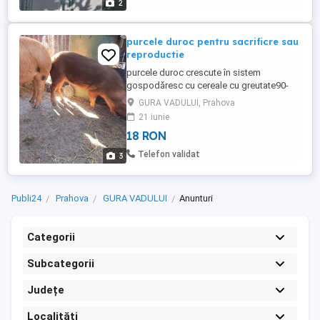
2
purcele duroc pentru sacrificre sau
reproductie
purcele duroc crescute în sistem
gospodăresc cu cereale cu greutate90-
130kg
GURA VADULUI, Prahova
21 iunie
18 RON
Telefon validat
3
Publi24
Prahova
GURA VADULUI
Anunturi
Categorii
Subcategorii
Județe
Localități