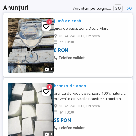
Anunțuri
20
50
Anunțuri pe pagină:
țuică de casă
1
țuică de casă, zona Dealu Mare
GURA VADULUI, Prahova
ieri 10:00
8 RON
Telefon validat
1
branza de vaca
4
branza de vaca de vanzare 100% naturala
provenita din vacile noastre nu suntem
revanzatori cas semi sarata sarata lei kg
GURA VADULUI, Prahova
ieri 10:00
25 RON
Telefon validat
1