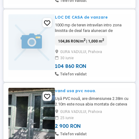
Telefon validat
LOC DE CASA de vanzare
1000 mp de teren intravilan intro zona
linistita de deal fara alunecari de
teren,pentru construirea unei case intro
2
2
104,86 RON/m
| 1,000 m
zona neinundabila,cu apa si canalizare la
poarta,doua iesiri la strada,acte valabile
GURA VADULUI, Prahova
30 iunie
104 860 RON
Telefon validat
vand usa pvc noua.
Ușă PVC nouă, are dimensiunea 2.38m cu
2.10m este noua abia montata de cateva
zile. O vand deoarece vreau alt model. Pret
GURA VADULUI, Prahova
usor negociabil, cu atat am luat-o. Nu
25 iunie
montez, nu demontez. Nu este tripan, dar
2 900 RON
are profil gros.
Telefon validat