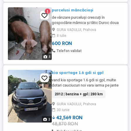
purcelusi mâncăcioși
1
de vânzare purceluși crescuți în
gospodărie mămica și tătic Duroc doua
fetițe și un băiețel se pot vedea în Sat
GURA VADULUI, Prahova
Fântânele judet Prahova
8 iulie
600 RON
Telefon validat
3
kia sportage 1.6 gdi si gpl
vand kia sportage 1.6 gdi si gpl, multe
dotari cauciucuri noi vara iarma pe jante
de tabla, cornering, navigatie, senzori
2012 | benzina + gpl | 280 km
parcare, camera marsalier, follow me
home, pilot automat, comenzi vocale,
GURA VADULUI, Prahova
subwoofer original, comenzi volan.
30 iunie
ambreiaj si distributie schimbate mai
multe detalii la telefon, necesita ...
42,569 RON
2
48,870 RON