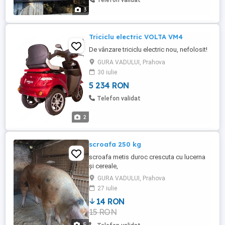
Telefon validat
3
Triciclu electric VOLTA VM4
De vânzare triciclu electric nou, nefolosit!
GURA VADULUI, Prahova
30 iulie
5 234 RON
Telefon validat
2
scroafa 250 kg
scroafa metis duroc crescuta cu lucerna
și cereale,
GURA VADULUI, Prahova
27 iulie
14 RON
15 RON
5