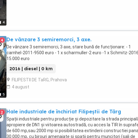
4
De vânzare 3 semiremorci, 3 axe.
4
De vânzare 3 semiremorci, 3 axe, stare bună de funcționare: - 1
carnhel-2011-9500 euro - 1 x scharmuller-2 euro -1 x Schmitz-201
15.000 euro
2016 | diesel | 0 km
FILIPESTII DE TaRG, Prahova
4 august
5
Hale industriale de închiriat Filipeștii de Târg
2
Spații industriale pentru producție și depozitare la strada principală
apropiere de DN1 și viitoarea autostradă, cu acces la TIR în supraf
de 600 mp,sau 2000 mp si posibilitatea extinderii constructiei pana
30.000 mp, cu birouri amenajate si spatii pentru muncitori (sali de