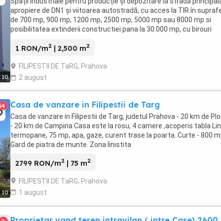
Spații industriale pentru producție și depozitare la strada principala
apropiere de DN1 și viitoarea autostradă, cu acces la TIR în supraf
de 700 mp, 900 mp, 1200 mp, 2500 mp, 5000 mp sau 8000 mp si
posibilitatea extinderii constructiei pana la 30.000 mp, cu birouri
amenajate si spatii pentru muncitori ...
2
2
1 RON/m
| 2,500 m
FILIPESTII DE TaRG, Prahova
10
2 august
Casa de vanzare in Filipestii de Targ
54
Casa de vanzare in Filipestii de Targ, judetul Prahova - 20 km de Plo
- 20 km de Campina Casa este la rosu, 4 camere ,acoperis tabla Li
termopane, 75 mp, apa, gaze, curent trase la poarta. Curte - 800 
Gard de piatra de munte. Zona linistita
2
2
2799 RON/m
| 75 m
FILIPESTII DE TaRG, Prahova
1 august
10
Proprietar vand teren intravilan ( intre Case) 260