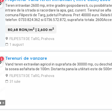
2
Teren intravilan 2600 mp, intre gradini gospodaresti, cu posibilitat
intrare de la strada si racordare la apa, gaz, curent. Terenul se afla 
comuna Filipestii de Targ, judetul Prahova. Pret 40000 euro. Relatii 
telefon: 0733.824.362 si 0736.572.872, suprafata totala: 2600Acce
Amenajare strazi: ...
2
2
80,68 RON/m
| 2,600 m
FILIPESTII DE TaRG, Prahova
1 august
Terenuri de vanzare
1
Vand teren extravilan agricol in suprafata de 30000 mp, cu deschi
la sosea asfaltata de 100m. Distanta pana la utilitati este de 500m
FILIPESTII DE TaRG, Prahova
31 iulie
6