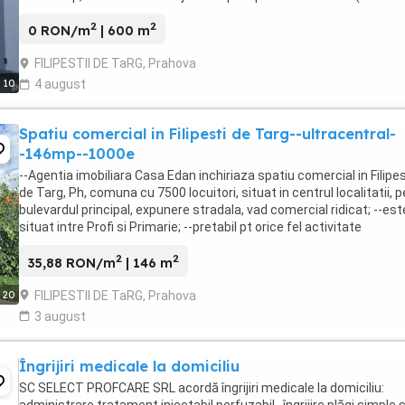
mese, vestiare, grupuri ...
2
2
0 RON/m
| 600 m
FILIPESTII DE TaRG, Prahova
10
4 august
Spatiu comercial in Filipesti de Targ--ultracentral-
-146mp--1000e
--Agentia imobiliara Casa Edan inchiriaza spatiu comercial in Filipes
de Targ, Ph, comuna cu 7500 locuitori, situat in centrul localitatii, p
bulevardul principal, expunere stradala, vad comercial ridicat; --est
situat intre Profi si Primarie; --pretabil pt orice fel activitate
economica, cabinet, ...
2
2
35,88 RON/m
| 146 m
FILIPESTII DE TaRG, Prahova
20
3 august
Îngrijiri medicale la domiciliu
SC SELECT PROFCARE SRL acordă îngrijiri medicale la domiciliu:
administrare tratament injectabil,perfuzabil , îngrijire plăgi simple 