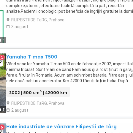
complexe,stome ,efectuare toaletă completă la pat , recoltări
analize.Pacientii oncologici pot beneficia de îngrijiri gratuite la domi
( prin CAS). Telefon disponibil ...
FILIPESTII DE TaRG, Prahova
3 august
1
Yamaha T-max T500
1
Vând scooter Yamaha T-max 500 an de fabricație 2002, import Itali
neînmatriculat. Sunt 9 ani de când l-am adus și a fost ținut în garaj
fara a fi rulat în Romania. Acum am schimbat bateria, filtre aer și ule
cele două cabluri accelerator. Km 42000 făcuți toți în Italia. După
această revizie este ...
3
2002 | 500 cm
| 42000 km
FILIPESTII DE TaRG, Prahova
5
2 august
Hale industriale de vânzare Filipeștii de Târg
6