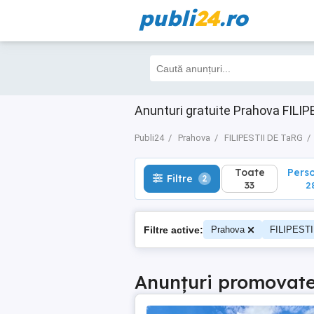
publi
24
.ro
Toate
Perso
Filtre
2
33
28
Anunturi gratuite Prahova FILI
Publi24
Prahova
FILIPESTII DE TaRG
Toate
Pers
Filtre
2
33
2
Filtre active:
Prahova
FILIPESTI
Anunțuri promovat