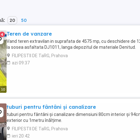
nă:
20
50
Teren de vanzare
4
Vand teren extravilan in suprafata de 4575 mp, cu deschidere de 
la sosea asfaltata DJ1011, langa depozitul de materiale Denitud.
FILIPESTII DE TaRG, Prahova
azi 09:37
10
tuburi pentru fântâni și canalizare
tuburi pentru fântâni și canalizare dimensiuni 80cm interior și 94
exterior cu 1metru înălțime.
FILIPESTII DE TaRG, Prahova
ieri 20:42