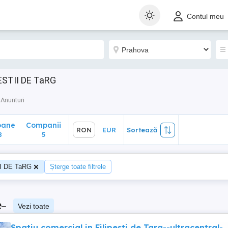
ane
Companii
RON
EUR
Sortează
Contul meu
5
PESTII DE TaRG
Anunturi
oane
Companii
RON
EUR
Sortează
8
5
I DE TaRG
Șterge toate filtrele
e
–
Vezi toate
Spatiu comercial in Filipesti de Targ--ultracentral-