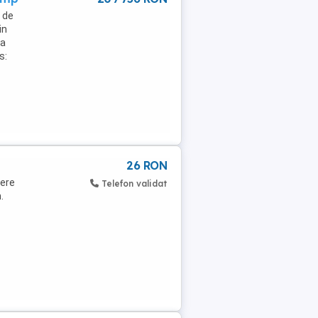
e de
in
la
s:
26 RON
dere
Telefon validat
.