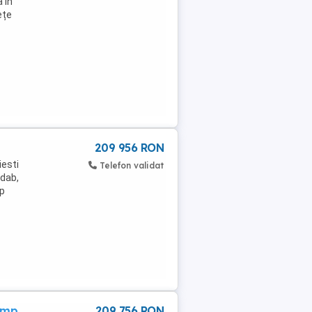
 in
ețe
209 956 RON
iesti
Telefon validat
ndab,
mp
0 mp
209 756 RON