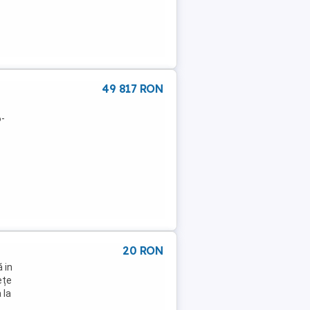
49 817 RON
6-
20 RON
 in
ețe
 la