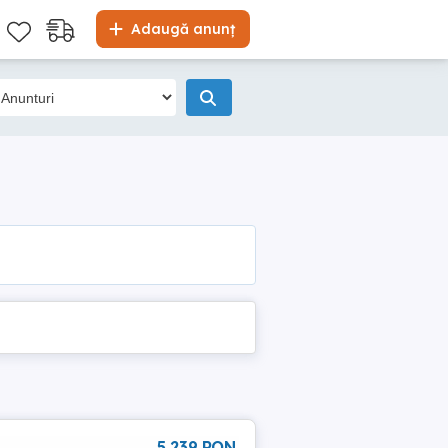
Adaugă anunț
5 239 RON