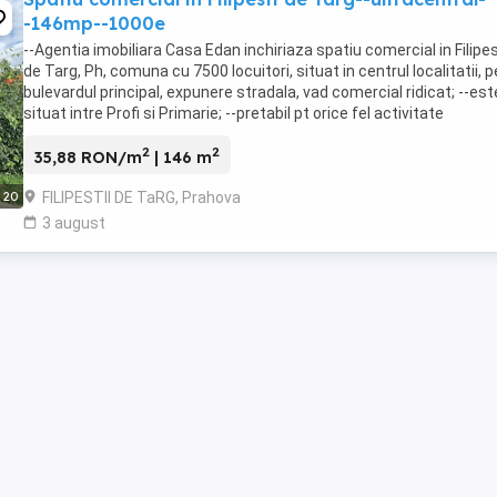
-146mp--1000e
--Agentia imobiliara Casa Edan inchiriaza spatiu comercial in Filipes
de Targ, Ph, comuna cu 7500 locuitori, situat in centrul localitatii, p
bulevardul principal, expunere stradala, vad comercial ridicat; --est
situat intre Profi si Primarie; --pretabil pt orice fel activitate
economica, cabinet, ...
2
2
35,88 RON/m
| 146 m
FILIPESTII DE TaRG, Prahova
20
3 august