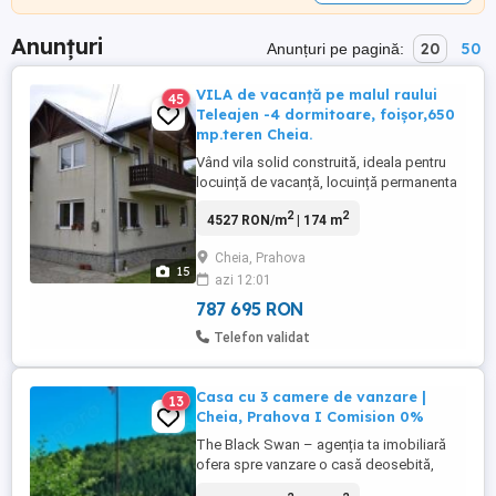
Anunțuri
20
50
Anunțuri pe pagină:
VILA de vacanță pe malul raului
45
Teleajen -4 dormitoare, foișor,650
mp.teren Cheia.
Vând vila solid construită, ideala pentru
locuință de vacanță, locuință permanenta
său investiție în turism, situată în stațiunea
2
2
4527 RON/m
| 174 m
montană Cheia (Prahova) într-o zonă
liniștită cu ieșirea directă la râul
Cheia, Prahova
Teleajen.Suprafata construită
15
azi 12:01
174mp.Teren generos 650 mp. 4
dormitoare,2 băii, living+bucătărie
787 695 RON
mobilata ...
Telefon validat
Casa cu 3 camere de vanzare |
13
Cheia, Prahova I Comision 0%
The Black Swan – agenția ta imobiliară
ofera spre vanzare o casă deosebită,
situată în localitatea Cheia, numărul 654,