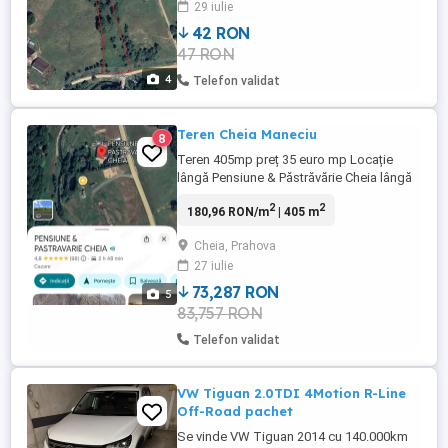
29 iulie
42 RON
47 RON
4
Telefon validat
Teren Cheia Maneciu
8
Teren 405mp preț 35 euro mp Locație
lângă Pensiune & Păstrăvărie Cheia lângă
Teleajen Intravilan Proprietar
2
2
180,96 RON/m
| 405 m
Cheia, Prahova
27 iulie
73,287 RON
5
83,757 RON
Telefon validat
VW Tiguan 2.0TDI 4Motion R-Line
Off-Road pachet
Se vinde VW Tiguan 2014 cu 140.000km