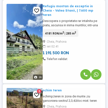
Refugiu montan de exceptie in
Cheia - Valea Stanii, | 7.600 mp
teren
Descopera o proprietate rar intalnita pe
piata, ascunsa in inima muntilor, intr-una
dintre cele mai pitoresti zone ale Cheiei.
2
2
4181 RON/m
| 285 m
Pe un teren generos de 7.600 mp, aceasta
casa complet mobilata si utilata este gata
Cheia, Prahova
sa devina fie refugiul tau de suflet, fie o
ieri 02:41
afacere profitabila in turism montan.
Autonomie ...
1 191 500 RON
Telefon validat
16
schim teren
3
schimp;teren in zona de munte ;cu
garsoniera sectrul 2;3;4;bloc mixt. teren
suprafata 350mp ;21m x16.50m
Cheia, Prahova