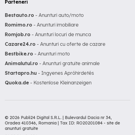
Parteneri
Bestauto.ro
- Anunturi auto/moto
Romimo.ro
- Anunturi imobiliare
Romjob.ro
- Anunturi locuri de munca
Cazare24.ro
- Anunturi cu oferte de cazare
Bestbike.ro
- Anunturi moto
Animalutul.ro
- Anunturi gratuite animale
Startapro.hu
- Ingyenes Apróhirdetés
Quoka.de
- Kostenlose Kleinanzeigen
© 2026 Publi24 Digital S.R.L. | Bulevardul Dacia nr 34,
Oradea 410346, Romania | Tax ID: RO20201084 -
site de
anunturi gratuite