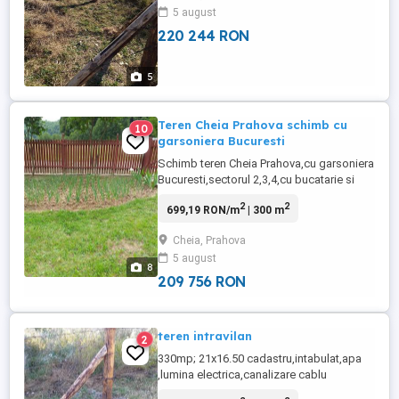
;canalizare ;lumina electrica;apa ;cablu,
5 august
220 244 RON
5
Teren Cheia Prahova schimb cu
10
garsoniera Bucuresti
Schimb teren Cheia Prahova,cu garsoniera
Bucuresti,sectorul 2,3,4,cu bucatarie si
baie cu aerisire fereastra afara,bloc mixt si
2
2
699,19 RON/m
| 300 m
cu balcon. Construita inaite de anul 1977.,
suprafata totala: 300, Front stradal: 25x12
Cheia, Prahova
Accept schimburi.
5 august
8
209 756 RON
teren intravilan
2
330mp; 21x16.50 cadastru,intabulat,apa
,lumina electrica,canalizare cablu
tv.Distanta d1a este 50m.