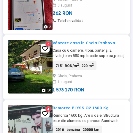
utilitatile(apa curent electric canalizare),
3 august
acces pe drum de servitute, siguranta
262 RON
maxima. teren platou, zona deosebita. Aer
ozonat, priveliste superba a muntilor
Telefon validat
Carpati, cu vf.Ciucas, Tigaile ...
2
Vânzare casa în Cheia Prahova
3
Casa cu 6 camere, 4 bai, parter și 2
nivele,teren 850 mp locatie superba,peisaj
de vis,multa verdeață. Pădurea în spate iar
2
2
7151 RON/m
| 220 m
prin fata casei trece paraulNegru, Peste
parau este un ponton de 80 mp.Casa are
Cheia, Prahova
încălzire centrala, apa curenta și
1 august
canalizare ( fosa).
1 573 170 RON
10
Remorca BLYSS O2 1600 Kg
4
Remorca 1600 kg. Are o osie. Structura
este din aluminiu cu panouri Sandwich.
Dimensiuni 2,30 m lungime x 1,60 m latime
2016 | benzina | 20000 km
x 2 m inaltime A fost utilizata pentru