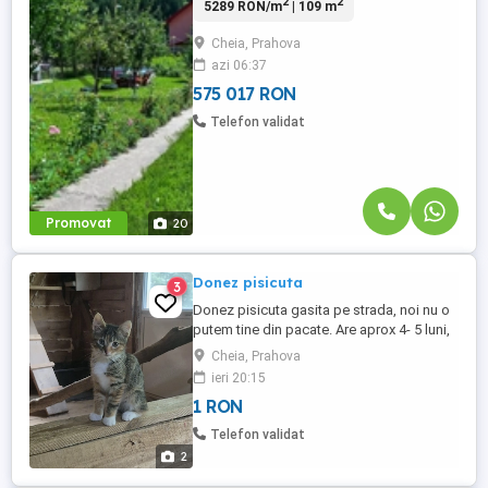
2
2
5289 RON/m
| 109 m
județul Prahova, într-un cadru montan
spectaculos, înconjurată de vegetație
Cheia, Prahova
bogată și liniște deplină – locul ideal
azi 06:37
pentru cei care caută refugiu în natură fără
a renunța la confortul ...
575 017 RON
Telefon validat
Promovat
20
Donez pisicuta
3
Donez pisicuta gasita pe strada, noi nu o
putem tine din pacate. Are aprox 4- 5 luni,
este cuminte, obisnuita la litiera. O pot
Cheia, Prahova
aduce pe raza jud Prahova sau Bucuresti
ieri 20:15
1 RON
Telefon validat
2