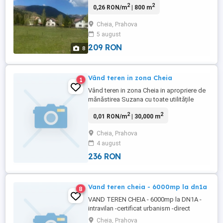
2
2
0,26 RON/m
| 800 m
cablu și internet. Ternul este intabulat și se
poate construi pe el. Se mai vinde și o alta
Cheia, Prahova
suprafață de 760 mp, utilitățile sunt la
5 august
drumul auto. Pe acest teren se poate ...
209 RON
8
Vând teren in zona Cheia
1
Vând teren in zona Cheia in apropriere de
mănăstirea Suzana cu toate utilitățile
30000 de metri pătrați cu deschiderea de
2
2
0,01 RON/m
| 30,000 m
280 m pădure în spate,izvoare in
apropiere deținem certificat de urbanism
Cheia, Prahova
se poate construi hotel sau tot ce tine de
4 august
zona turistica,terenul este plat preț 45
euro negociabil pe metrul ...
236 RON
Vand teren cheia - 6000mp la dn1a
8
VAND TEREN CHEIA - 6000mp la DN1A -
intravilan -certificat urbanism -direct
proprietar -Pret 18euro/mp - telefon :
Cheia, Prahova