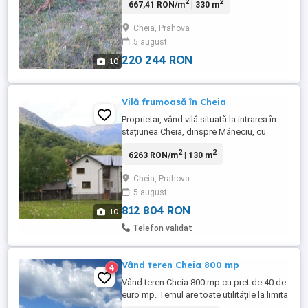
2
2
667,41 RON/m
| 330 m
Cheia, Prahova
5 august
220 244 RON
10
Vilă frumoasă în Cheia
Proprietar, vând vilă situată la intrarea în
stațiunea Cheia, dinspre Măneciu, cu
acces direct din DN1A, cu vedere spre
2
2
6263 RON/m
| 130 m
Masivul Ciucaș, la 110 km distanță de
București si 40 km de Brașov, într-o gură
Cheia, Prahova
de rai, la doi pași de pădure. Stațiunea
5 august
Cheia, este recunoscută pentru cel mai
curat aer din țară pe ...
812 804 RON
10
Telefon validat
Vând teren Cheia 800 mp
4
Vând teren Cheia 800 mp cu pret de 40 de
euro mp. Ternul are toate utilitățile la limita
de proprietate, apă, canalizare, curent,