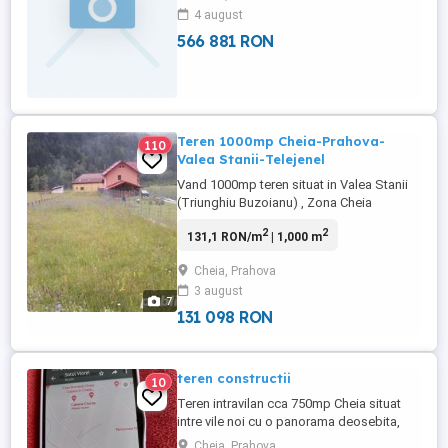
4 august
566 881 RON
Teren 1000mp Cheia-Prahova-
110
Valea Stanii-Telejenel
Vand 1000mp teren situat in Valea Stanii
(Triunghiu Buzoianu) , Zona Cheia
Prahova, 45km de Brasov, 130km de
2
2
131,1 RON/m
| 1,000 m
Bucuresti. Peisaj pitoresc-Creasta
Zaganu,Ciucas, Padure, Paraul Telejenel, in
Cheia, Prahova
apropiere CheiaOffRoadPark. Zona in
3 august
dezvoltare. Parcela este dreapta si nu are
7
denivelari. Cabane si case in vecinatati.
131 098 RON
Deschidere ...
teren constructii
10
Teren intravilan cca 750mp Cheia situat
intre vile noi cu o panorama deosebita,
zona cu specific turistic, toate
Cheia, Prahova