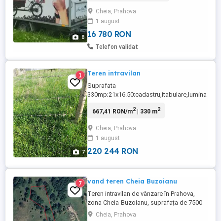
transportul unei biciclete artizanale cu
Cheia, Prahova
cafea la evenimente. An de fabricație
1 august
2016. Stare foarte bună. Are cabestan
pentru tractarea bicicletei ...
16 780 RON
8
Telefon validat
Teren intravilan
1
Suprafata
330mp;21x16.50;cadastru,itabulare,lumina
electrica,apa,canalizare,cablu tv.Distanta
2
2
667,41 RON/m
| 330 m
D1A este 50m.
Cheia, Prahova
1 august
220 244 RON
7
vand teren Cheia Buzoianu
7
Teren intravilan de vânzare în Prahova,
zona Cheia-Buzoianu, suprafața de 7500
mp, preț negociabil. Deschidere la drum
Cheia, Prahova
43 de metri.