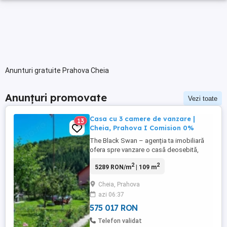
Anunturi gratuite Prahova Cheia
Anunțuri promovate
Vezi toate
Casa cu 3 camere de vanzare |
13
Cheia, Prahova I Comision 0%
The Black Swan – agenția ta imobiliară
ofera spre vanzare o casă deosebită,
situată în localitatea Cheia, numărul 654,
2
2
5289 RON/m
| 109 m
județul Prahova, într-un cadru montan
spectaculos, înconjurată de vegetație
Cheia, Prahova
bogată și liniște deplină – locul ideal
azi 06:37
pentru cei care caută refugiu în natură fără
a renunța la confortul ...
575 017 RON
Telefon validat