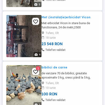
5
Met (instalație)erbicidat Vicon
Met erbicidat Vicon in stare buna de
functionare, 24 de metri,2500
litri,cauciucuri noi,pompa noua. Import
Tufeni, Olt
recent Franta. Mai multe detalii la telefon.
18 iunie
23 548 RON
Telefon validat
9
bibilici de carne
1
de vanzare 70 de bibilici, greutate
aproximativ 3 kg, cresc până la 5 kg,
vârsta 3 luni, crescute cât mai natural și în
Tufeni, Olt
libertate.
10 iunie
100 RON
Telefon validat
2