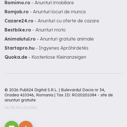
Romimo.ro
- Anunturi imobiliare
Romjob.ro
- Anunturi locuri de munca
Cazare24.ro
- Anunturi cu oferte de cazare
Bestbike.ro
- Anunturi moto
Animalutul.ro
- Anunturi gratuite animale
Startapro.hu
- Ingyenes Apróhirdetés
Quoka.de
- Kostenlose Kleinanzeigen
© 2026 Publi24 Digital S.R.L. | Bulevardul Dacia nr 34,
Oradea 410346, Romania | Tax ID: RO20201084 -
site de
anunturi gratuite
26.08.06.c0c206c