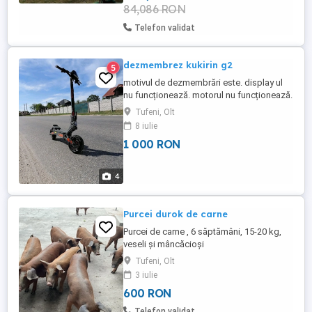
84,086 RON
Telefon validat
dezmembrez kukirin g2
5
motivul de dezmembrări este. display ul
nu funcționează. motorul nu funcționează.
manetele de frână sunt puțin de teorierate.
Tufeni, Olt
nu se mai merită să l fac.
8 iulie
1 000 RON
4
Purcei durok de carne
Purcei de carne , 6 săptămâni, 15-20 kg,
veseli și mâncăcioși
Tufeni, Olt
3 iulie
600 RON
Telefon validat