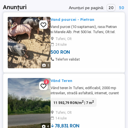
Anunțuri
20
50
Anunțuri pe pagină:
Vand pourcei - Pietran
Vand purcei (10 saptamani), rasa Pietran
si Marele Alb. Pret 500 lei. Tufeni, Olt.tel.
Tufeni, Olt
24 iulie
500 RON
Telefon validat
1
Vând Teren
2
Vând teren în Tufeni, edificabil, 2000 mp
intravilan, stradă asfaltată, internet, curent
și rețea apă potabilă la poartă, 42 metri
2
2
11 592,79 RON/m
| 7 m
deschidere, 4000 metri agricoli,toată
suprafața este compactă și are total 6.800
Tufeni, Olt
mp. Are două întrări posibile față și spate.
14 iulie
Suprafața intravilană actualmente livadă
pruni. ...
78,831 RON
4