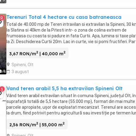
5
Terenuri Total 4 hectare cu casa batraneasca
22
Total de 40.000 mp de Teren intravilan si extravilan la Spineni, 30 
la Slatina si 40km de la Pitesti intr- o zona de colina extrem de
frumoasa cu coasta si padure in fata Curtii. Apa, lumina si taxe pla
la Zi. Deschiderea Curtii 20m. Lac in curte, vie si pomi fructiferi. Pa
din TEREN este ...
2
2
3,67 RON/m
| 40,000 m
Spineni, Olt
3
3 august
Vand teren arabil 5,5 ha extravilan Spineni Olt
1
Vând teren arabil extravilan situat în comuna Spineni, județul Olt, în
suprafață totală de 5,5 hectare (55.000 mp), format din mai multe
parcele apropiate, ușor de exploatat mecanizat. Terenul are acce
la drum, fiind potrivit pentru agricultură sau investiție pe termen lu
Suprafață totală: ...
2
2
2,56 RON/m
| 55,000 m
Spineni, Olt