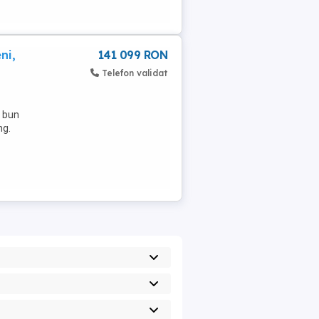
ni,
141 099 RON
Telefon validat
s bun
ng.