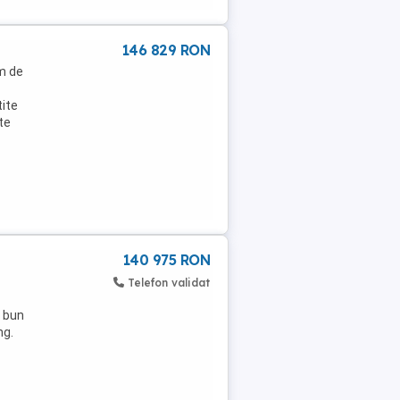
146 829 RON
km de
tite
rte
140 975 RON
Telefon validat
s bun
ng.