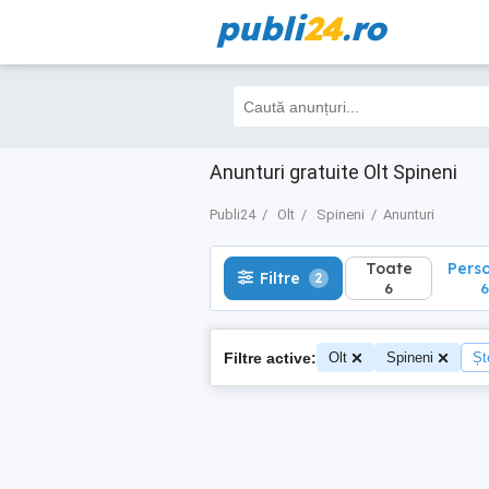
publi
24
.ro
Toate
Perso
Filtre
2
6
6
Anunturi gratuite Olt Spineni
Publi24
Olt
Spineni
Anunturi
Toate
Pers
Filtre
2
6
6
Filtre active:
Olt
Spineni
Șt