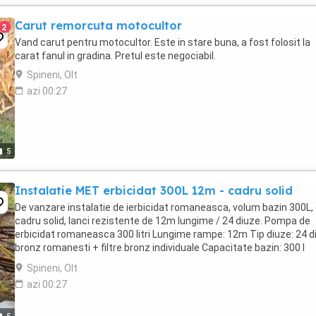
Carut remorcuta motocultor
2
Vand carut pentru motocultor. Este in stare buna, a fost folosit la
carat fanul in gradina. Pretul este negociabil.
Spineni, Olt
azi 00:27
5
Instalatie MET erbicidat 300L 12m - cadru solid
De vanzare instalatie de ierbicidat romaneasca, volum bazin 300L,
cadru solid, lanci rezistente de 12m lungime / 24 diuze. Pompa de
erbicidat romaneasca 300 litri Lungime rampe: 12m Tip diuze: 24 d
bronz romanesti + filtre bronz individuale Capacitate bazin: 300 l
Latime de lucru: 12 m Greutate ...
Spineni, Olt
azi 00:27