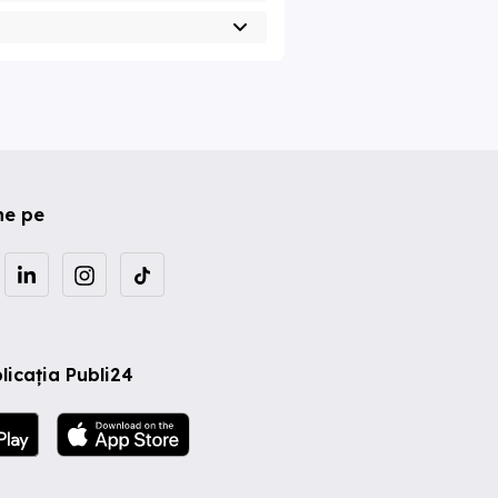
ne pe
licația Publi24