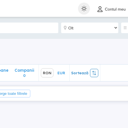
ane
Companii
RON
EUR
Sortează
Contul meu
0
oane
Companii
RON
EUR
Sortează
0
erge toate filtrele