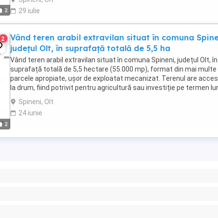
2
29 iulie
Vând teren arabil extravilan situat în comuna Spine
2
județul Olt, în suprafață totală de 5,5 ha
Vând teren arabil extravilan situat în comuna Spineni, județul Olt, în
suprafață totală de 5,5 hectare (55.000 mp), format din mai multe
parcele apropiate, ușor de exploatat mecanizat. Terenul are acce
la drum, fiind potrivit pentru agricultură sau investiție pe termen lu
Suprafață totală: ...
Spineni, Olt
24 iunie
2