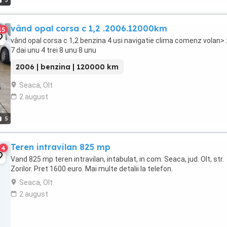
5
vând opal corsa c 1,2 .2006.12000km
15
vând opal corsa c 1,2 benzina 4 usi navigatie clima comenz volan>
7 dai unu 4 trei 8 unu 8 unu
2006 | benzina | 120000 km
Seaca, Olt
2 august
5
Teren intravilan 825 mp
4
Vand 825 mp teren intravilan, intabulat, in com. Seaca, jud. Olt, str.
Zorilor. Pret 1600 euro. Mai multe detalii la telefon.
Seaca, Olt
2 august