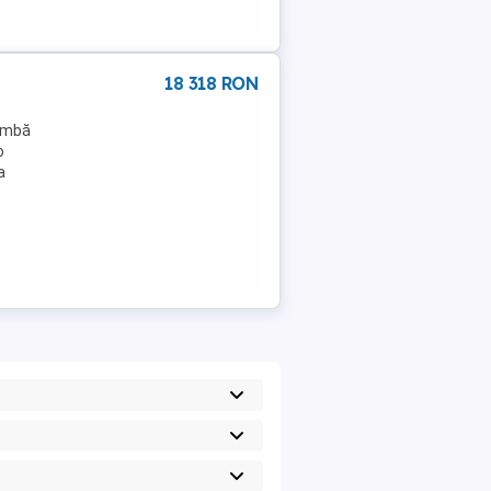
18 318 RON
himbă
o
a