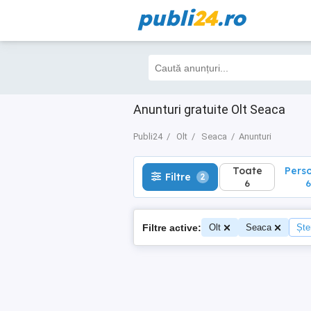
publi
24
.ro
Toate
Perso
Filtre
2
6
6
Anunturi gratuite Olt Seaca
Publi24
Olt
Seaca
Anunturi
Toate
Pers
Filtre
2
6
6
Filtre active:
Olt
Seaca
Șter