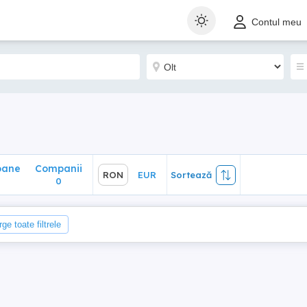
ane
Companii
RON
EUR
Sortează
Contul meu
0
oane
Companii
RON
EUR
Sortează
0
ge toate filtrele