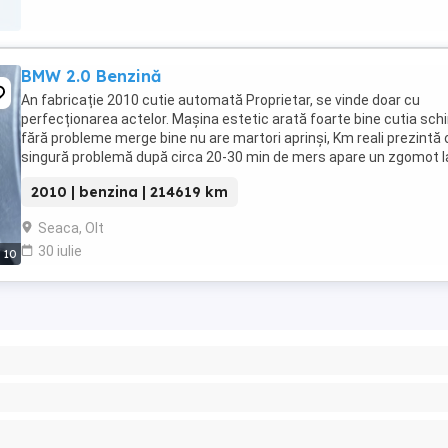
BMW 2.0 Benzină
An fabricație 2010 cutie automată Proprietar, se vinde doar cu
perfecționarea actelor. Mașina estetic arată foarte bine cutia sc
fără probleme merge bine nu are martori aprinși, Km reali prezintă 
singură problemă după circa 20-30 min de mers apare un zgomot l
motor, nu cunosc cauza nu am investigat ...
2010 | benzina | 214619 km
Seaca, Olt
30 iulie
10