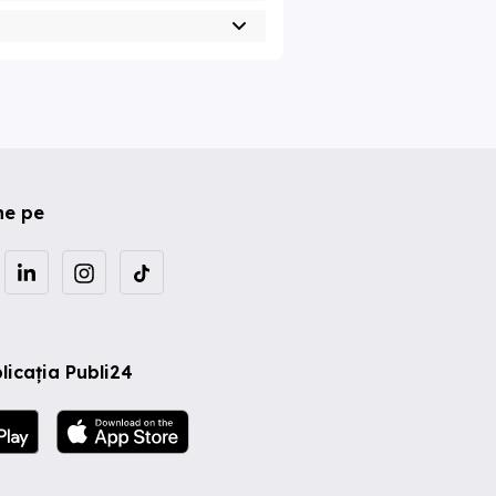
ne pe
licația Publi24