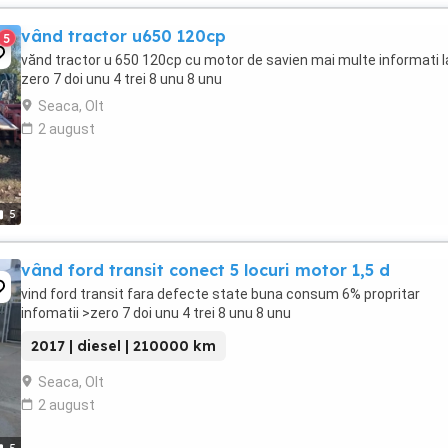
vând tractor u650 120cp
5
vănd tractor u 650 120cp cu motor de savien mai multe informati l
zero 7 doi unu 4 trei 8 unu 8 unu
Seaca, Olt
2 august
5
vând ford transit conect 5 locuri motor 1,5 d
vind ford transit fara defecte state buna consum 6% propritar
infomatii >zero 7 doi unu 4 trei 8 unu 8 unu
2017 | diesel | 210000 km
Seaca, Olt
2 august