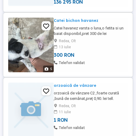
136 295 RON
Catei bichon havanez
Catei havanez varsta o luna,o fetita si un
baiat disponibil,pret 300 de lei
Redea, Olt
13 iulie
300 RON
Telefon validat
5
orzoaică de vânzare
orzoaică de vânzare C2 ,foarte curată
,bună de semănat,preț 0,90. lei tell.
Redea, Olt
11 iulie
1 RON
Telefon validat