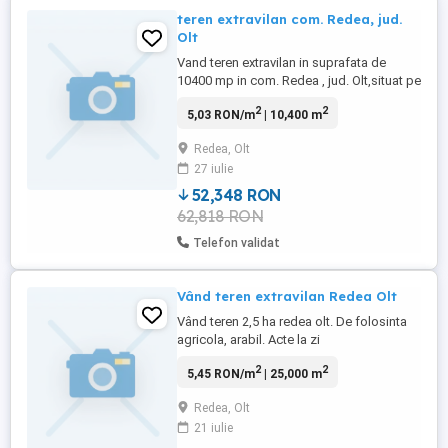
teren extravilan com. Redea, jud.
Olt
Vand teren extravilan in suprafata de
10400 mp in com. Redea , jud. Olt,situat pe
DJ 542 , la pretul de 10000 euro.
2
2
5,03 RON/m
| 10,400 m
Redea, Olt
27 iulie
52,348 RON
62,818 RON
Telefon validat
Vând teren extravilan Redea Olt
Vând teren 2,5 ha redea olt. De folosinta
agricola, arabil. Acte la zi
2
2
5,45 RON/m
| 25,000 m
Redea, Olt
21 iulie