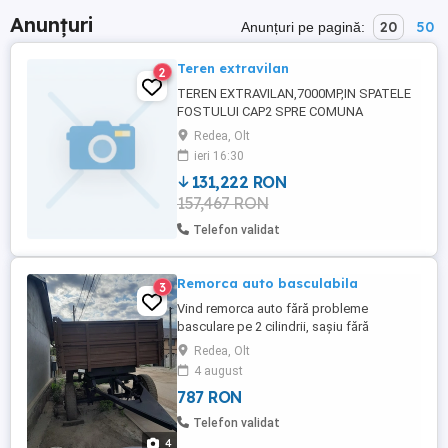
Anunțuri
20
50
Anunțuri pe pagină:
Teren extravilan
2
TEREN EXTRAVILAN,7000MP,IN SPATELE
FOSTULUI CAP2 SPRE COMUNA
ROTUNDA.
Redea, Olt
ieri 16:30
131,222 RON
157,467 RON
Telefon validat
Remorca auto basculabila
3
Vind remorca auto fără probleme
basculare pe 2 cilindrii, sașiu fără
suduri,obloane bune mai multe detalii la
Redea, Olt
telefon
4 august
787 RON
Telefon validat
4