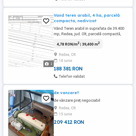
Vand teren arabil, 4 ha, parcelă
compacta, nedivizat
Vând Teren arabil in suprafata de 39.400
mp, Redea, jud. Olt, parcelă compactă,
terenul nu este divizat, fiind într-o singură
2
2
4,78 RON/m
| 39,400 m
unitate.Toate actele la zi. 36.000 euro prer
fix
Redea, Olt
18 iunie
1
188 381 RON
Telefon validat
de vanzare!!
de vânzare preț negociabil
Redea, Olt
15 iunie
209 412 RON