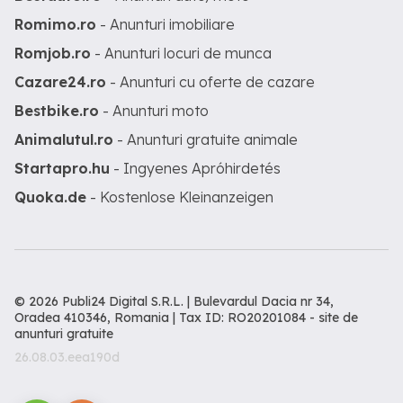
Romimo.ro
- Anunturi imobiliare
Romjob.ro
- Anunturi locuri de munca
Cazare24.ro
- Anunturi cu oferte de cazare
Bestbike.ro
- Anunturi moto
Animalutul.ro
- Anunturi gratuite animale
Startapro.hu
- Ingyenes Apróhirdetés
Quoka.de
- Kostenlose Kleinanzeigen
© 2026 Publi24 Digital S.R.L. | Bulevardul Dacia nr 34,
Oradea 410346, Romania | Tax ID: RO20201084 -
site de
anunturi gratuite
26.08.03.eea190d