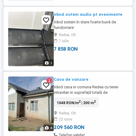
Vând sistem audio pt evenimente
Vând sistem în stare foarte bună de
funcționare
Redea, Olt
7 iulie
7 858 RON
1
Casa de vanzare
1
Vând casa in comuna Redea cu teren
intravilan in suprafață totală de
4000mp,intr-o singura curte,cu deschidere
2
2
1048 RON/m
| 200 m
la drum de aproximativ 25m.Casa este din
cărămidă si se afla la stadiul de gri.
Redea, Olt
Compartimentare: 2 dormitoare , living ,
22 iunie
bucătărie, hol , 2 spatii ce pot fi amenajate
ca baie ,camera tehnica ...
209 560 RON
6
Telefon validat