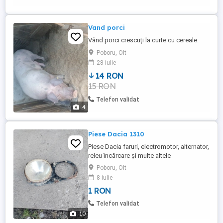
Vand porci
Vând porci crescuți la curte cu cereale.
Poboru, Olt
28 iulie
14 RON
15 RON
Telefon validat
4
Piese Dacia 1310
Piese Dacia faruri, electromotor, alternator,
releu încărcare și multe altele
Poboru, Olt
8 iulie
1 RON
Telefon validat
10