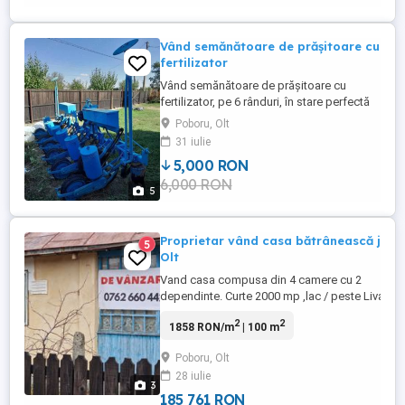
Vând semănătoare de prășitoare cu
fertilizator
Vând semănătoare de prășitoare cu
fertilizator, pe 6 rânduri, în stare perfectă
de funcționare. Semănătoarea este
Poboru, Olt
producție românească la Piatra Neamț.
31 iulie
Preț 5000 de lei fix.
5,000 RON
6,000 RON
5
Proprietar vând casa bătrânească jud
5
Olt
Vand casa compusa din 4 camere cu 2
dependinte. Curte 2000 mp ,lac / peste Livada
de pruni Bolta de vita de vie . Utilitati , curent ,
2
2
1858 RON/m
| 100 m
apa . Sobe de teracota. Pozitie la strada
Comuna Poboru, Olt Strada Gârbaciu
Poboru, Olt
https://maps.app.goo.gl/ShDnz3475MQX126x
28 iulie
3
185 761 RON