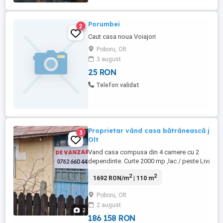
Porumbei
2
Caut casa noua Voiajori
Poboru, Olt
3 august
25 RON
Telefon validat
Proprietar vând casa bătrânească jud
3
Olt
Vand casa compusa din 4 camere cu 2
dependinte. Curte 2000 mp ,lac / peste Livada
de pruni Bolta de vita de vie . Utilitati , curent ,
2
2
1692 RON/m
| 110 m
apa . Sobe de teracota. Pozitie la strada
Comuna Poboru, Olt Strada Gârbaciu
Poboru, Olt
https://maps.app.goo.gl/ShDnz3475MQX126x
2 august
2
186 158 RON