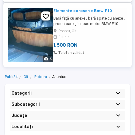
Elemente caroserie Bmw F10
Bară față cu anexe , bară spate cu anexe ,
proiectoare și capac motor BMW F10
seria 5 (an de fabricație 2012 ) Bară spate
Poboru, Olt
are o prindere rupă și puțin zgâriată (se
9 iunie
vede în poză) Bară față doar la număr (nu
1 500 RON
se vede când montezi numărul ) are o
mică spatura Proiectoarele și pragurile
Telefon validat
sunt în perfectă ...
5
Publi24
Olt
Poboru
Anunturi
Categorii
Subcategorii
Județe
Localități