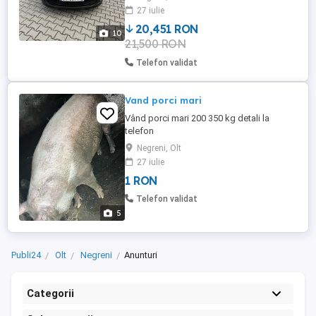
27 iulie
20,451 RON
10
21,500 RON
Telefon validat
Vand porci mari
Vând porci mari 200 350 kg detali la
telefon
Negreni, Olt
27 iulie
1 RON
Telefon validat
5
Publi24
Olt
Negreni
Anunturi
Categorii