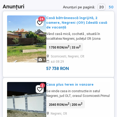
Anunțuri
20
50
Anunțuri pe pagină:
Casă bătrânească îngrijită, 2
24
camere, Negreni (Olt) Ideală casă
de vacanță
Vând casă mică, cochetă , situată în
localitatea Negreni, județul Olt (zona
Scornicești). Proprietatea este ideală
2
2
1750 RON/m
| 33 m
pentru cei care își doresc o locuință de
vacanță, un refugiu liniștit la țară sau o
Scornicesti, Negreni, Olt
casă ușor de întreținut, fără costuri mari.
9
azi 08:29
Specificații și dotări: Compartimentare: 2
camere (luminoase ...
57 738 RON
Casa plus teren in vanzare
2
Se vinde casa in constructie in satul
Negreni, jud OLT, orasul Scornicesti.Primul
nivel este ridicat, 100mp, garaj de 60mp
2
2
2040 RON/m
| 200 m
aparte, urmatorul nivel este inceput si
ridicat pana la jumatate. Se vinde inclusiv
Negreni, Olt
cu restul materialelor de constructie pentu