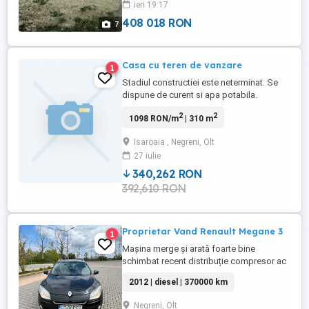
ieri 19:17
a putea fi ridicata constructia. Terenul pe
care este ...
408 018 RON
7
Casa cu teren de vanzare
1
Stadiul constructiei este neterminat. Se
dispune de curent si apa potabila.
Constructia se afla pe o suprafata de
2
2
1098 RON/m
| 310 m
5050 mp intravilan, cu intrare de la strada.
Marimea constructiei este de 160mp
Isaroaia , Negreni, Olt
parter locuinta 100mp si garaj 69mp, iar la
27 iulie
etaj 156mp. Fundatia este din beton
armat, zidaria din bca. ...
340,262 RON
392,610 RON
Proprietar Vand Renault Megane 3
1
Mașina merge și arată foarte bine
schimbat recent distribuție compresor ac
alternator electromotor capete de bară
2012 | diesel | 370000 km
bielete ulei filtre parbriz nou accept orice
test orce probă detali la telefon
Negreni, Olt