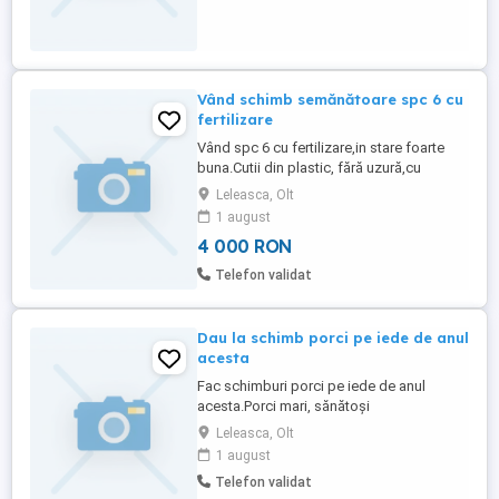
Vând schimb semănătoare spc 6 cu
fertilizare
Vând spc 6 cu fertilizare,in stare foarte
buna.Cutii din plastic, fără uzură,cu
îmbunătățiri majore la secții: fără
Leleasca, Olt
jocuri,gresoare ,sistem de tasare și
1 august
transmisie modificată,sistem hidraulic,și
4 000 RON
secție rabatabilă.Pret neg.
Telefon validat
Dau la schimb porci pe iede de anul
acesta
Fac schimburi porci pe iede de anul
acesta.Porci mari, sănătoși
crotaliati,doresc iede sănătoase din rasă
Leleasca, Olt
metis,cu transfer de exploatație cu
1 august
crotal.Kg kg.
Telefon validat