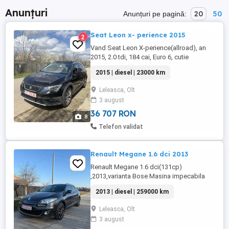
Anunțuri
20
50
Anunțuri pe pagină:
Seat Leon x- perience 2015
2
Vand Seat Leon X-perience(allroad), an
2015, 2.0 tdi, 184 cai, Euro 6, cutie
automata DSG cu padele la volan,
2015 | diesel | 23000 km
4Drive(4 4), negru, pachet drumuri grele,
230000 reali verificabili. Ca optiuni este
Leleasca, Olt
vârful de gamă avand: distronic plus activ,
3 august
pilot automat adaptiv, panoramic cu trapă
electrica, scaune fata ...
36 707 RON
8
Telefon validat
Renault Megane 1.6 dci 2013
Renault Megane 1.6 dci(131cp)
,2013,varianta Bose Masina impecabila
din toate punctele de vedere,keyless entry
2013 | diesel | 259000 km
keyless go,oglinzi rabatabile
electric,incalzire in scaune,pilot automat
Leleasca, Olt
limitator viteza,leduri zi,cauciucuri vara
3 august
pirelli+jante aliaj r17 ,senzori