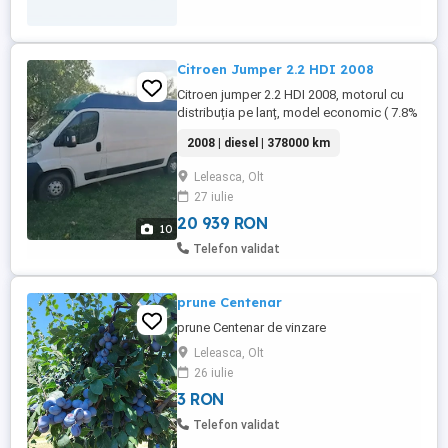
Citroen Jumper 2.2 HDI 2008
Citroen jumper 2.2 HDI 2008, motorul cu
distribuția pe lanț, model economic ( 7.8%
pe plin) și fiabil. Mașina nu mai este
2008 | diesel | 378000 km
utilizata de 3 ani, iar anterior am folosit-o
la colectare ambalaj carton, greutate de
Leleasca, Olt
maxim 600 kg. Dotări: - geamuri electrice -
27 iulie
aer condiționat - închidere centralizata -
servo-directie - ...
20 939 RON
10
Telefon validat
prune Centenar
prune Centenar de vinzare
Leleasca, Olt
26 iulie
3 RON
Telefon validat