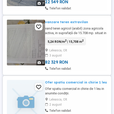
parcare,navigatie,start stop,climatronic ...
22 549 RON
7
Telefon validat
vanzare teren extravilan
vand teren agricol (arabil) zona agricola
activa, in suprafață de 15.708 mp. situat in
extravilanul comunei Leleasca, judetul Olt,
2
2
5,24 RON/m
| 15,708 m
tarla 5, parcela 30, intabulat, carte
funciara, fără sarcini, ipoteci sau litigii
Leleasca, Olt
inscrise. Pret 15.700 euro. Telefon
3 august
82 329 RON
1
Telefon validat
Ofer spatiu comercial in chirie 1 leu
Ofer spatiu comercial in chirie de 1 leu in
anumite condiții.
Leleasca, Olt
2 august
Telefon validat