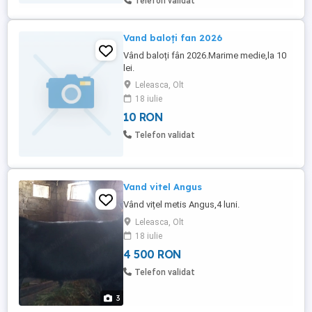
Telefon validat
Vand baloți fan 2026
Vând baloți fân 2026.Marime medie,la 10
lei.
Leleasca, Olt
18 iulie
10 RON
Telefon validat
Vand vitel Angus
Vând vițel metis Angus,4 luni.
Leleasca, Olt
18 iulie
4 500 RON
Telefon validat
3