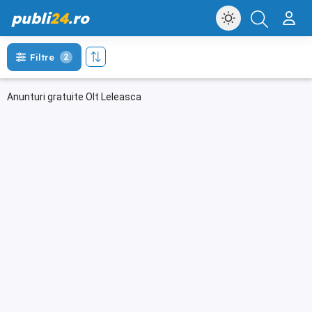
publi
24
.ro
Filtre
2
Anunturi gratuite Olt Leleasca