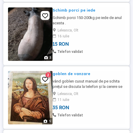
Schimb porci pe iede
Schimb porci 150-200kg pe iede de anul
acesta .
Leleasca, Olt
16 iulie
15 RON
Telefon validat
3
goblen de vanzare
2
vând goblen cusut manual de pe schita
prețul se discuta la telefon și la cerere se
pot înrăma cu modelul dorit de client
Leleasca, Olt
11 iulie
35 RON
Telefon validat
5