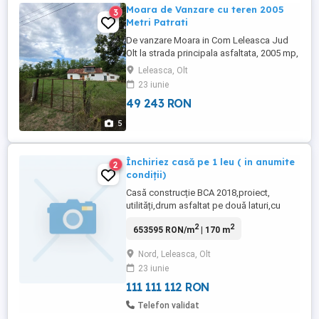
Moara de Vanzare cu teren 2005
3
Metri Patrati
De vanzare Moara in Com Leleasca Jud
Olt la strada principala asfaltata, 2005 mp,
constructie solida din caramida, zidurile
Leleasca, Olt
nu au crapaturi, au grosime de
23 iunie
1m,instalatie de macinat concentrate cu
49 243 RON
ciclon si motor fabricat de Instrig SA Bals,
acte in regula, pt mai multe detalii apelari
5
nr din anunt
Închiriez casă pe 1 leu ( in anumite
2
condiții)
Casă construcție BCA 2018,proiect,
utilități,drum asfaltat pe două laturi,cu
destinație spatiu comercial cu depozit
2
2
653595 RON/m
| 170 m
frigorific 5x4x3 MC.Se închiriază tot
parțial.Curte 180mp.Accept și asociere ,
Nord, Leleasca, Olt
producție mică prefabricate din beton
23 iunie
,lemn,,fast-food,colectare -
prelucrare.produse autohtone,pensiune, ...
111 111 112 RON
Telefon validat