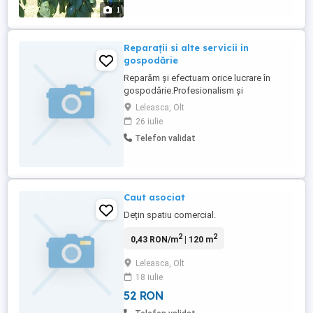
1
Reparații si alte servicii in
gospodărie
Reparăm și efectuam orice lucrare în
gospodărie.Profesionalism și
seriozitate!Doar in zona limitrofă.
Leleasca, Olt
26 iulie
Telefon validat
Caut asociat
Dețin spatiu comercial.
2
2
0,43 RON/m
| 120 m
Leleasca, Olt
18 iulie
52 RON