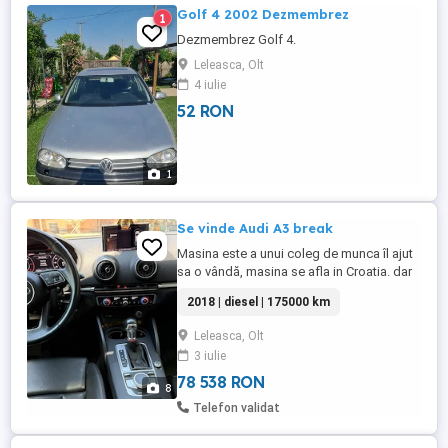
Golf 4 2002 Dezmembrez
1
Dezmembrez Golf 4.
Leleasca, Olt
4 iulie
52 RON
1
Se vinde Audi A3 break
Masina este a unui coleg de munca îl ajut
sa o vândă, masina se afla in Croatia. dar
pentru mai multe detali si informații ma
2018 | diesel | 175000 km
puteți contacta la nr. De Tel
Leleasca, Olt
3 iulie
78 538 RON
8
Telefon validat