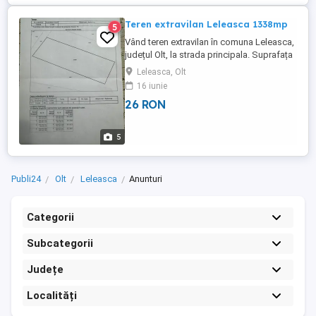
Teren extravilan Leleasca 1338mp
5
Vând teren extravilan în comuna Leleasca,
județul Olt, la strada principala. Suprafața
este de 1338mp. Prețul este negociabil.
Leleasca, Olt
Telefon:
16 iunie
26 RON
5
Publi24
Olt
Leleasca
Anunturi
Categorii
Subcategorii
Județe
Localități