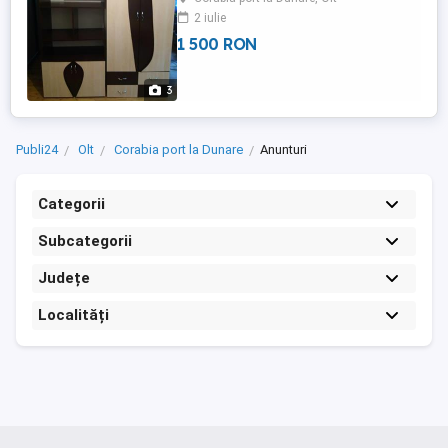
0.70m cu trei nivele.
2 iulie
1 500 RON
3
Publi24
Olt
Corabia port la Dunare
Anunturi
Categorii
Subcategorii
Județe
Localități