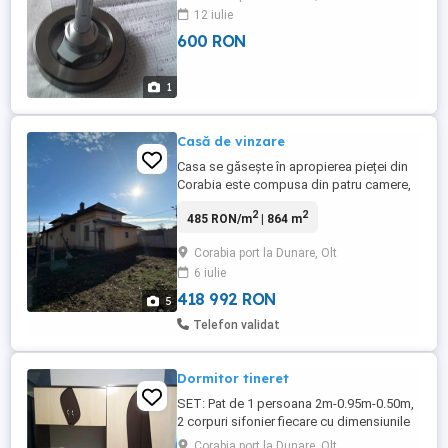
12 iulie
600 RON
1
Casă de vinzare
Casa se găsește în apropierea pieței din
Corabia este compusa din patru camere,
baie și bucătărie suprafața totală a curți
2
2
485 RON/m
| 864 m
este de 864m pătrați, necesită renovare.
Are utilități apă, canalizare și posibilitatea
Corabia port la Dunare, Olt
de fosă septică, electricitate și gaze la
6 iulie
gaze trebuie să vă racordați. Are anexe
precum magazie ...
418 992 RON
5
Telefon validat
Dormitor tineret
SET: Pat de 1 persoana 2m-0.95m-0.50m,
2 corpuri sifonier fiecare cu dimensiunile
de 2m-0.80m-0.50m si o etajera 2.10m-
Corabia port la Dunare, Olt