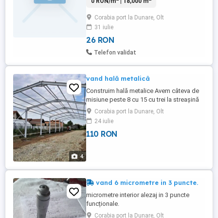
0 RON/m
| 18,000 m
Gheorghe Doja, nr. 3, Corabia, jud.Olt
Corabia port la Dunare, Olt
31 iulie
26 RON
Telefon validat
vand hală metalicâ
Construim hală metalice Avem câteva de
misiune peste 8 cu 15 cu trei la streașină
nouă Cu 20 cu patru la streașină 11 cu 25
Corabia port la Dunare, Olt
cu patru la streașină 14 cu 40 cu patru la
24 iulie
streașină mai multe detalii la număr de
110 RON
telefon schimb variante
4
vand 6 micrometre in 3 puncte.
micrometre interior alezaj in 3 puncte
funcționale.
Corabia port la Dunare, Olt