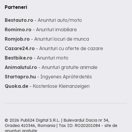
Parteneri
Bestauto.ro
- Anunturi auto/moto
Romimo.ro
- Anunturi imobiliare
Romjob.ro
- Anunturi locuri de munca
Cazare24.ro
- Anunturi cu oferte de cazare
Bestbike.ro
- Anunturi moto
Animalutul.ro
- Anunturi gratuite animale
Startapro.hu
- Ingyenes Apróhirdetés
Quoka.de
- Kostenlose Kleinanzeigen
© 2026 Publi24 Digital S.R.L. | Bulevardul Dacia nr 34,
Oradea 410346, Romania | Tax ID: RO20201084 -
site de
anunturi gratuite