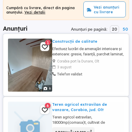
Vezi anunțuri
Cumpără cu livrare, direct din pagina
cu livrare
anunțului.
Vezi detalii
Anunțuri
20
50
Anunțuri pe pagină:
Construcții de calitate
1
Efectuez lucrări de amenajări interioare și
exterioare: gresie, faianță, parchet laminat,
băi complete cu instalația de apă,sape,
Corabia port la Dunare, Olt
tencuiala tradițională, decorative,plasa și
3 august
adeziv,tinci, zugrăveli etc...Cer și ofer
Telefon validat
seriozitate
6
Teren agricol extravilan de
6
vanzare, Corabia, jud. Olt
Teren agricol extravilan,
18000mp(comasa)t, cultivat de
SOCIETATE AGRICOLA DUNAREA, str.
2
2