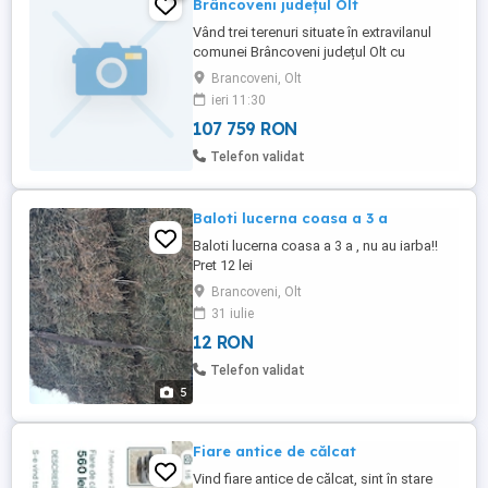
Brâncoveni județul Olt
Vând trei terenuri situate în extravilanul
comunei Brâncoveni județul Olt cu
suprafețele de 10.025m2 , 15.773 m2 și
Brancoveni, Olt
8.527m2 Terenurile se pot cumpăra și
ieri 11:30
separat și au toate actele la zi . Prețul este
107 759 RON
de 0,60 euro m2 .
Telefon validat
Baloti lucerna coasa a 3 a
Baloti lucerna coasa a 3 a , nu au iarba!!
Pret 12 lei
Brancoveni, Olt
31 iulie
12 RON
Telefon validat
5
Fiare antice de călcat
Vind fiare antice de călcat, sint în stare