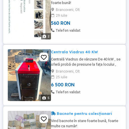
foarte bună!
Brancoveni, Olt
29 iulie
560 RON
Telefon validat
2
Centrala Viadrus 40 KW
Centrală Viadrus de vânzare De 40 kW , se
oferă probă de presiune la fața locului ,
foarte puțin folosită , mai multe detalii la
Brancoveni, Olt
telefon Județul Olt , ofer și transport
25 iulie
contracost în toată țara !
6 500 RON
Telefon validat
5
Bacnote pentru colecționari
Vind bacnote în stare foarte bună, foarte
multe ca număr!