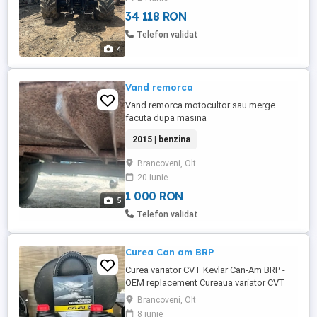
34 118 RON
Telefon validat
4
Vand remorca
Vand remorca motocultor sau merge
facuta dupa masina
2015 | benzina
Brancoveni, Olt
20 iunie
1 000 RON
5
Telefon validat
Curea Can am BRP
Curea variator CVT Kevlar Can-Am BRP -
OEM replacement Cureaua variator CVT
Kevlar Can-Am BRP este disponibila la cel
Brancoveni, Olt
mai bun pret direct de la producator. Este
8 iunie