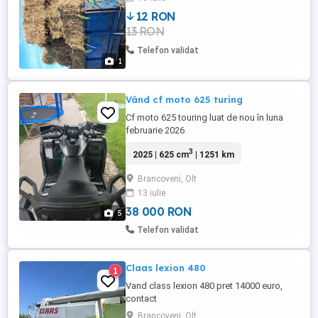
12 RON
13 RON
Telefon validat
1
Vând cf moto 625 turing
Cf moto 625 touring luat de nou în luna
februarie 2026
3
2025 | 625 cm
| 1251 km
Brancoveni, Olt
13 iulie
38 000 RON
5
Telefon validat
Claas lexion 480
1
Vand class lexion 480 pret 14000 euro,
contact
Brancoveni, Olt