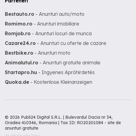
Parteneri
Bestauto.ro
- Anunturi auto/moto
Romimo.ro
- Anunturi imobiliare
Romjob.ro
- Anunturi locuri de munca
Cazare24.ro
- Anunturi cu oferte de cazare
Bestbike.ro
- Anunturi moto
Animalutul.ro
- Anunturi gratuite animale
Startapro.hu
- Ingyenes Apróhirdetés
Quoka.de
- Kostenlose Kleinanzeigen
© 2026 Publi24 Digital S.R.L. | Bulevardul Dacia nr 34,
Oradea 410346, Romania | Tax ID: RO20201084 -
site de
anunturi gratuite