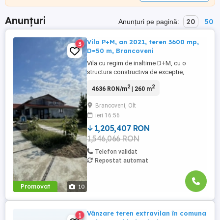
Anunțuri
20
50
Anunțuri pe pagină:
Vila P+M, an 2021, teren 3600 mp,
3
D=50 m, Brancoveni
Vila cu regim de inaltime D+M, cu o
structura constructiva de exceptie,
edificata in anul 2021, este situata in
2
2
4636 RON/m
| 260 m
localitatea Brancoveni, la cca 15 km
distanta fata de Slatina si 25 km. fata de
Brancoveni, Olt
Caracal, pe o strada asfaltata si este
ieri 16:56
amplasata pe un teren de cca 3600 mp,
imprejmuit la strada principala ...
1,205,407 RON
1,546,066 RON
Telefon validat
Repostat automat
Promovat
10
Vânzare teren extravilan în comuna
1