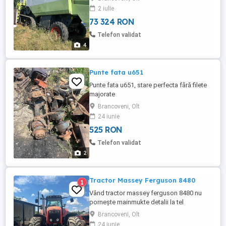
2 iulie
73 324 RON
Telefon validat
4
Punte fata u651
Punte fata u651, stare perfecta fără filete
majorate
Brancoveni, Olt
24 iunie
525 RON
Telefon validat
2
Tractor Massey Ferguson 8480
1
Vând tractor massey ferguson 8480 nu
pornește mainmukte detalii la tel
Brancoveni, Olt
24 iunie