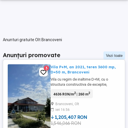
Anunturi gratuite Olt Brancoveni
Anunțuri promovate
Vezi toate
Vila P+M, an 2021, teren 3600 mp,
3
D=50 m, Brancoveni
Vila cu regim de inaltime D+M, cu o
structura constructiva de exceptie,
edificata in anul 2021, este situata in
2
2
4636 RON/m
| 260 m
localitatea Brancoveni, la cca 15 km
distanta fata de Slatina si 25 km. fata de
Brancoveni, Olt
Caracal, pe o strada asfaltata si este
ieri 16:56
amplasata pe un teren de cca 3600 mp,
imprejmuit la strada principala ...
1,205,407 RON
1,546,066 RON