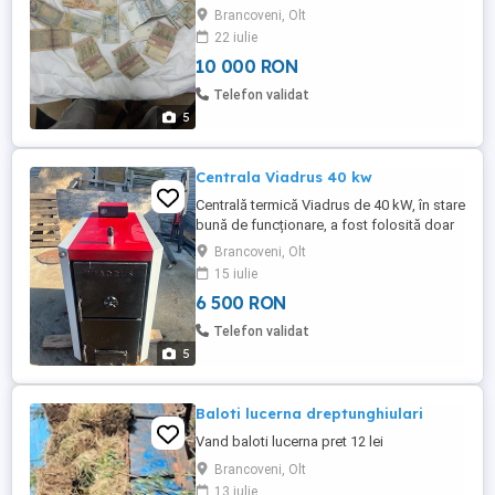
Brancoveni, Olt
22 iulie
10 000 RON
Telefon validat
5
Centrala Viadrus 40 kw
Centrală termică Viadrus de 40 kW, în stare
bună de funcționare, a fost folosită doar
cu lemne , arată impecabil atât în interior
Brancoveni, Olt
cat și exterior . Acest cazan solid de
15 iulie
încălzire poate fi o soluție eficientă pentru
6 500 RON
încălzirea locuinței sau a spațiilor
comerciale. Dispune de o construcție
Telefon validat
robustă și fiabilă, ...
5
Baloti lucerna dreptunghiulari
Vand baloti lucerna pret 12 lei
Brancoveni, Olt
13 iulie