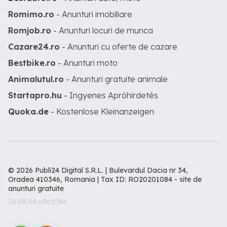
Romimo.ro
- Anunturi imobiliare
Romjob.ro
- Anunturi locuri de munca
Cazare24.ro
- Anunturi cu oferte de cazare
Bestbike.ro
- Anunturi moto
Animalutul.ro
- Anunturi gratuite animale
Startapro.hu
- Ingyenes Apróhirdetés
Quoka.de
- Kostenlose Kleinanzeigen
© 2026 Publi24 Digital S.R.L. | Bulevardul Dacia nr 34,
Oradea 410346, Romania | Tax ID: RO20201084 -
site de
anunturi gratuite
26.08.06.c0c206c