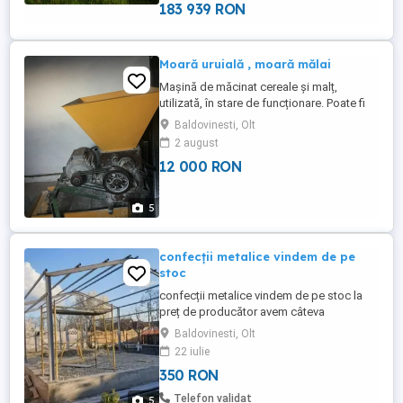
padure, ...
183 939 RON
Moară uruială , moară mălai
Mașină de măcinat cereale și malț,
utilizată, în stare de funcționare. Poate fi
folosită pentru măcinarea diverselor tipuri
Baldovinesti, Olt
de cereale și malț. Dispune de un corp
2 august
metalic rezistent. Motor electric 7,5 kw ora
12 000 RON
, capacitate de lucru 1200kg ora (uruiala),
400kg ora (mălai). La moara de uruiala se
pot macina ...
5
confecții metalice vindem de pe
stoc
confecții metalice vindem de pe stoc la
preț de producător avem câteva
dimensiuni 10 cu 18 cu patru la streașină
Baldovinesti, Olt
12 cu 25 cu patru la streașină 9 cu 15 cu
22 iulie
patru la streașină 11 cu 35 cu 4 la
350 RON
streașină mai multe detalii la număr de
telefon schimb unele variante cu auto
Telefon validat
5