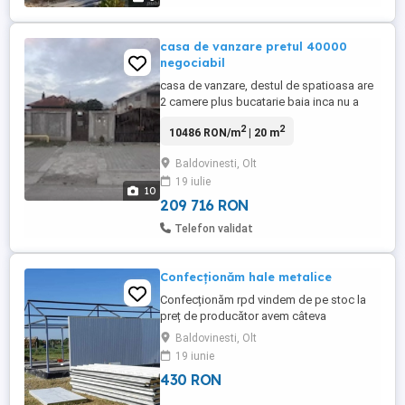
casa de vanzare pretul 40000
negociabil
casa de vanzare, destul de spatioasa are
2 camere plus bucatarie baia inca nu a
fost terminata dar curtea plus gradina
2
2
10486 RON/m
| 20 m
sunt destul de spațioase
Baldovinesti, Olt
19 iulie
10
209 716 RON
Telefon validat
Confecționăm hale metalice
Confecționăm rpd vindem de pe stoc la
preț de producător avem câteva
dimensiuni pe stoc 10 cu 17 cu patru la
Baldovinesti, Olt
streașină opt cu 40 cu patru la streașină
19 iunie
12 cu 30 cu patru la streașină 14 Cu 50 cu
430 RON
patru la streașină facem și alte mărim
doar pe comandă mai multe detalii la