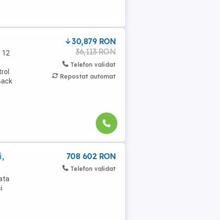
30,879 RON
36,113 RON
 12
Telefon validat
trol
Repostat automat
 Back
i,
708 602 RON
Telefon validat
ata
i