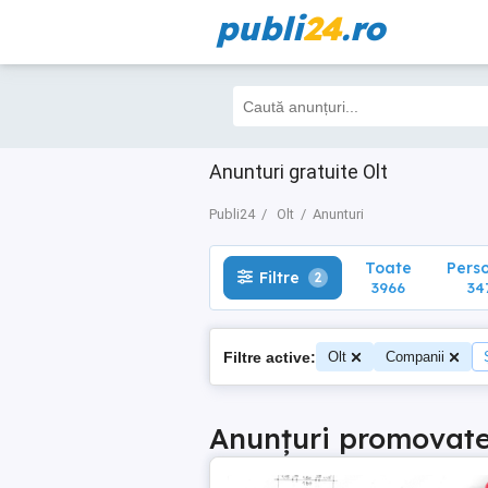
publi
24
.ro
Toate
Perso
Filtre
2
3966
347
Anunturi gratuite Olt
Publi24
Olt
Anunturi
Toate
Pers
Filtre
2
3966
34
Filtre active:
Olt
Companii
Anunțuri promovat