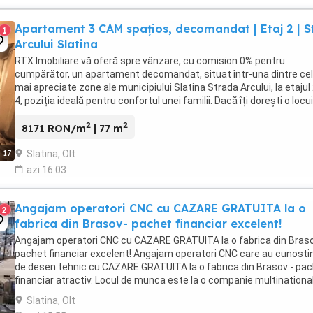
Apartament 3 CAM spațios, decomandat | Etaj 2 | St
1
Arcului Slatina
RTX Imobiliare vă oferă spre vânzare, cu comision 0% pentru
cumpărător, un apartament decomandat, situat într-una dintre ce
mai apreciate zone ale municipiului Slatina Strada Arcului, la etajul 
4, poziția ideală pentru confortul unei familii. Dacă îți dorești o locu
pe care să o amenajezi ...
2
2
8171 RON/m
| 77 m
Slatina, Olt
17
azi 16:03
Angajam operatori CNC cu CAZARE GRATUITA la o
2
fabrica din Brasov- pachet financiar excelent!
Angajam operatori CNC cu CAZARE GRATUITA la o fabrica din Bras
pachet financiar excelent! Angajam operatori CNC care au cunosti
de desen tehnic cu CAZARE GRATUITA la o fabrica din Brasov - pa
financiar atractiv. Locul de munca este la o companie multinationa
unde se asambleaza componente ...
Slatina, Olt