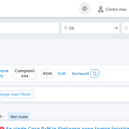
ane
Companii
RON
EUR
Sortează
Contul meu
2
494
oane
Companii
RON
EUR
Sortează
72
494
Șterge toate filtrele
e
–
Vezi toate
Se vinde Casa P+M in Slatioara zona foarte linistit