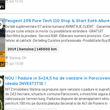
azi 15:55
5
Peugeot 208 Pure Tech 110 Stop & Start Eat6 Allure
Detalii suplimentare 07 arata numarul AVANTAJE CLIENT: -Garantie
luni pe cutie viteze si motor cu posibilitate extindere -GRATUIT
Ulei+filtre la predare -Servicii RAR -Eliberare numere provizorii -Con
tehnic al calitatii -Detailing Curatire profesionala -Posibilitate Buy
-Posibilitate ...
2019 | benzina | 145000 km
Slatina, Olt
azi 15:00
10
NOU ! Padure in S=24,5 ha de vanzare in Parscoven
ideala INVESTITIE !
RITZ Imobiliare Slatina va propune spre vanzare o padure in supraf
de 24,5 hectare, situata in comuna Parscoveni, o investitie sigura s
valoroasa pe termen lung. Padurea dispune de amenajament silvic
pentru 6.100 mc pe durata planului decenal si de Act de Punere in
Valoare (APV) emis ...