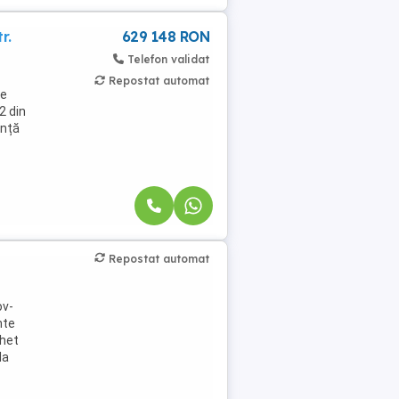
r.
629 148 RON
Telefon validat
Repostat automat
le
2 din
ință
Repostat automat
ov-
nte
chet
la