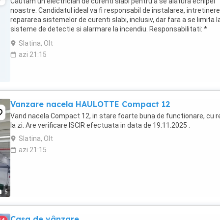
Cautam un electrician de curenti slabi pentru a se alatura echipei
noastre. Candidatul ideal va fi responsabil de instalarea, intretinere
repararea sistemelor de curenti slabi, inclusiv, dar fara a se limita l
sisteme de detectie si alarmare la incendiu. Responsabilitati: *
Instalarea, configurarea ...
Slatina, Olt
azi 21:15
Vanzare nacela HAULOTTE Compact 12
Vand nacela Compact 12, in stare foarte buna de functionare, cu re
la zi. Are verificare ISCIR efectuata in data de 19.11.2025 .
Slatina, Olt
azi 21:15
5
Casa de vânzare