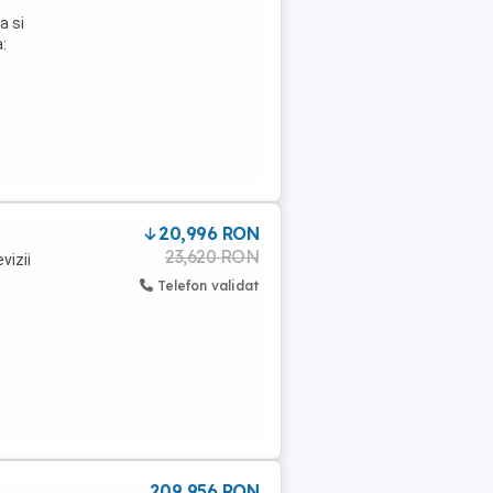
a si
a:
20,996 RON
23,620 RON
vizii
Telefon validat
209 956 RON