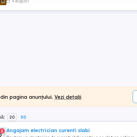
4 august
10
 din pagina anunțului.
Vezi detalii
nă:
20
50
Angajam electrician curenti slabi
3