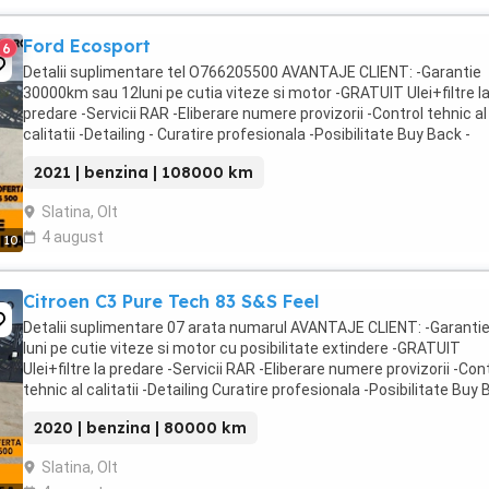
Ford Ecosport
6
Detalii suplimentare tel O766205500 AVANTAJE CLIENT: -Garantie
30000km sau 12luni pe cutia viteze si motor -GRATUIT Ulei+filtre l
predare -Servicii RAR -Eliberare numere provizorii -Control tehnic al
calitatii -Detailing - Curatire profesionala -Posibilitate Buy Back -
Posibilitate finantare ...
2021 | benzina | 108000 km
Slatina, Olt
4 august
10
Citroen C3 Pure Tech 83 S&S Feel
Detalii suplimentare 07 arata numarul AVANTAJE CLIENT: -Garantie
luni pe cutie viteze si motor cu posibilitate extindere -GRATUIT
Ulei+filtre la predare -Servicii RAR -Eliberare numere provizorii -Con
tehnic al calitatii -Detailing Curatire profesionala -Posibilitate Buy
-Posibilitate ...
2020 | benzina | 80000 km
Slatina, Olt