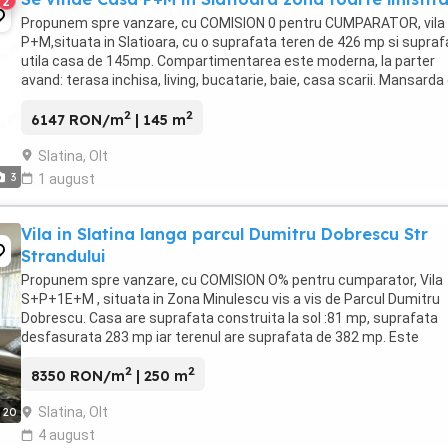
2
Propunem spre vanzare, cu COMISION 0 pentru CUMPARATOR, vila
P+M,situata in Slatioara, cu o suprafata teren de 426 mp si supraf
utila casa de 145mp. Compartimentarea este moderna, la parter
avand: terasa inchisa, living, bucatarie, baie, casa scarii. Mansarda
compusa din: 2 dormitoare , living ...
2
2
6147 RON/m
| 145 m
Slatina, Olt
3
1 august
Vila in Slatina langa parcul Dumitru Dobrescu Str
Strandului
Propunem spre vanzare, cu COMISION O% pentru cumparator, Vila
S+P+1E+M , situata in Zona Minulescu vis a vis de Parcul Dumitru
Dobrescu. Casa are suprafata construita la sol :81 mp, suprafata
desfasurata 283 mp iar terenul are suprafata de 382 mp. Este
desfasurata pe 4 nivele ( subsol, parter, etaj, ...
2
2
8350 RON/m
| 250 m
Slatina, Olt
20
4 august