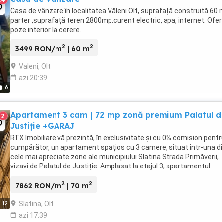
14
Casa de vânzare în localitatea Văleni Olt, suprafață construită 60 
parter ,suprafață teren 2800mp.curent electric, apa, internet. Ofer
poze interior la cerere.
2
2
3499 RON/m
| 60 m
Valeni, Olt
azi 20:39
6
Apartament 3 cam | 72 mp zonă premium Palatul d
2
Justiție +GARAJ
RTX Imobiliare vă prezintă, în exclusivitate și cu 0% comision pentr
cumpărător, un apartament spațios cu 3 camere, situat într-una d
cele mai apreciate zone ale municipiului Slatina Strada Primăverii,
vizavi de Palatul de Justiție. Amplasat la etajul 3, apartamentul
beneficiază de o compartimentare ...
2
2
7862 RON/m
| 70 m
Slatina, Olt
12
azi 17:39