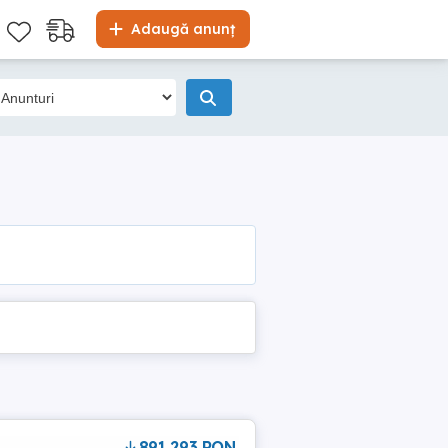
Adaugă anunț
a
891,293 RON