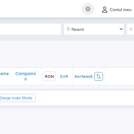
ane
Companii
RON
EUR
Sortează
Contul meu
0
oane
Companii
RON
EUR
Sortează
0
Șterge toate filtrele