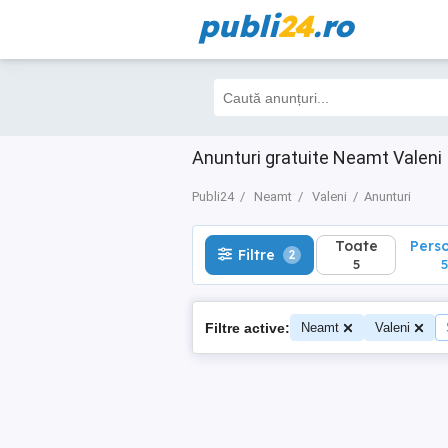
publi
24
.ro
Toate
Perso
Filtre
2
5
5
Anunturi gratuite Neamt Valeni
Publi24
Neamt
Valeni
Anunturi
Toate
Pers
Filtre
2
5
5
Filtre active:
Neamt
Valeni