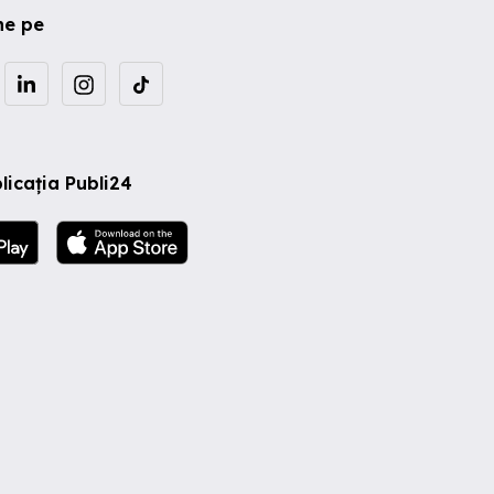
ne pe
licația Publi24