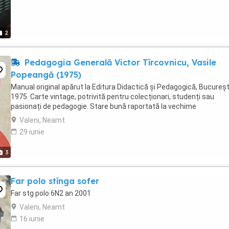
2
Pedagogia Generală Victor Tîrcovnicu, Vasile
Popeangă (1975)
Manual original apărut la Editura Didactică și Pedagogică, București
1975. Carte vintage, potrivită pentru colecționari, studenți sau
pasionați de pedagogie. Stare bună raportată la vechime
Valeni, Neamt
29 iunie
3
Far polo stînga sofer
Far stg polo 6N2 an 2001
Valeni, Neamt
16 iunie