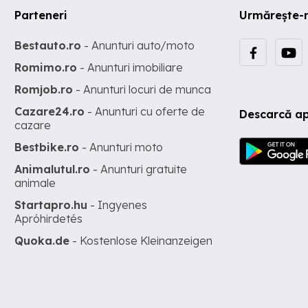
Parteneri
Urmărește-
Bestauto.ro
- Anunturi auto/moto
Romimo.ro
- Anunturi imobiliare
Romjob.ro
- Anunturi locuri de munca
Cazare24.ro
- Anunturi cu oferte de
Descarcă ap
cazare
Bestbike.ro
- Anunturi moto
Animalutul.ro
- Anunturi gratuite
animale
Startapro.hu
- Ingyenes
Apróhirdetés
Quoka.de
- Kostenlose Kleinanzeigen