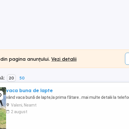
 din pagina anunțului.
Vezi detalii
nă:
20
50
vaca buna de lapte
vând vaca bună de lapte,la prima fătare...mai multe detalii la telefo
Valeni, Neamt
2 august