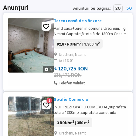
Anunțuri
20
50
Anunțuri pe pagină:
Teren+casă de vânzare
Vând casă+teren în comuna Urecheni, Tg
Neamt Suprafaţă totală de 1300m Casa e
racordată la apă și curent Se poate
2
2
92,87 RON/m
| 1,300 m
racorda şi la gaz (teava trece prin fața
porții) Mai multe detalii în privat sau la
Urecheni, Neamt
numărul de telefon whatsapp
ieri 13:01
120,725 RON
5
136,471 RON
Telefon validat
Spatiu Comercial
1
INCHIRIEZI SPATIU COMERCIAL,suprafata
totala 1300mp ,suprafata construita
350mp ,si subsol de circa 70mp. dispune
2
2
3 RON/m
| 350 m
de curent electric mono trifazic,gaz metan
si apa curenta de la reteaua principala! Pt
Urecheni, Neamt
m-ai multe detalii sunati la nr de telefon !!