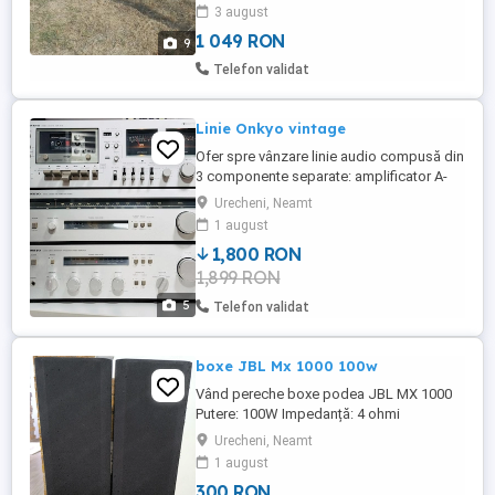
3 august
OO3938O863577I
1 049 RON
9
Telefon validat
Linie Onkyo vintage
Ofer spre vânzare linie audio compusă din
3 componente separate: amplificator A-
7040, tuner T-4040 și deck TA-630D. Toate
Urecheni, Neamt
sunt în stare impecabilă, atât estetic cât și
1 august
funcțional fără defecte. Sunetul este exact
1,800 RON
cum te aștepți de la Onkyo: clar, cald și
1,899 RON
puternic. Este un setup perfect pentru cei
...
5
Telefon validat
boxe JBL Mx 1000 100w
Vând pereche boxe podea JBL MX 1000
Putere: 100W Impedanță: 4 ohmi
Difuzoare tweeter nu sunt originale
Urecheni, Neamt
Carcasa prezintă zgârieturi, grilele în
1 august
condiții bune (vezi poze) Sunet bun, bass
300 RON
solid Boxele funcționează corect, dar nu