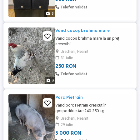
sunt în stare perfectă estetic sau 100%
Telefon validat
original. Transportul nu ...
5
Vând cocoș brahma mare
Vând cocos brahma mare la un preț
accesibil
Urecheni, Neamt
31 iulie
250 RON
Telefon validat
3
Porc Pietrain
Vând porc Pietrain crescut în
gospodărie.Are 240-250 kg
Urecheni, Neamt
29 iulie
3 000 RON