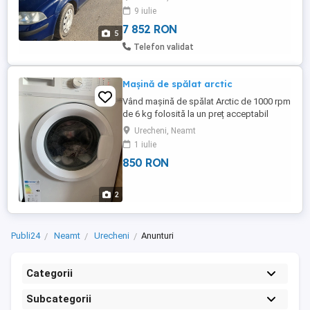
9 iulie
7 852 RON
5
Telefon validat
Mașină de spălat arctic
Vând mașină de spălat Arctic de 1000 rpm
de 6 kg folosită la un preț acceptabil
Urecheni, Neamt
1 iulie
850 RON
2
Publi24
Neamt
Urecheni
Anunturi
Categorii
Subcategorii