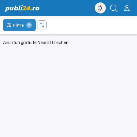
publi
24
.ro
Filtre
2
Anunturi gratuite Neamt Urecheni