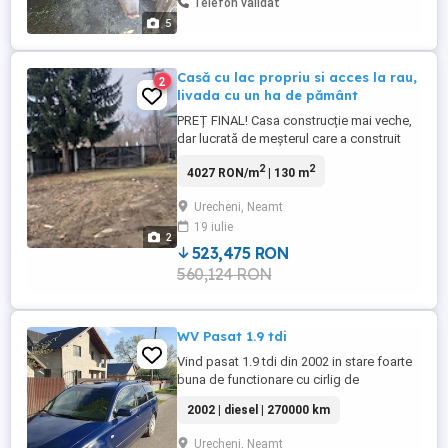
Telefon validat
5
Casă cu lac propriu si acces la rau,
2
livada cu un ha de pământ
PREȚ FINAL! Casa construcție mai veche,
dar lucrată de meșterul care a construit
multe din casele din localitate. Dispune de
2
2
4027 RON/m
| 130 m
teren intravilan și extravilan se calitate
superioara de aproape un hectar, cu
Urecheni, Neamt
posibilitate de extindere, cu ieșire direct la
19 iulie
raul topolita. Are 5 surse de apa pe teren,
2
inclusiv ...
523,475 RON
560,124 RON
WV Pasat 1.9 tdi
Vind pasat 1.9 tdi din 2002 in stare foarte
buna de functionare cu cirlig de
remorcare, geamuri infoliate, consum mic,
2002 | diesel | 270000 km
axcelent pentru naveta s-au activitati de
transport.
Urecheni, Neamt