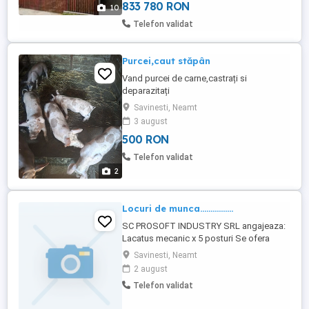
exteriori ...
833 780 RON
10
Telefon validat
Purcei,caut stăpân
Vand purcei de carne,castrați si
deparazitați
Savinesti, Neamt
3 august
500 RON
Telefon validat
2
Locuri de munca................
SC PROSOFT INDUSTRY SRL angajeaza:
Lacatus mecanic x 5 posturi Se ofera
salariu atractiv, cazare. Pentru relatii
Savinesti, Neamt
suplimentare, va rugam sa ne contactati la
2 august
numarul de telefon
Telefon validat