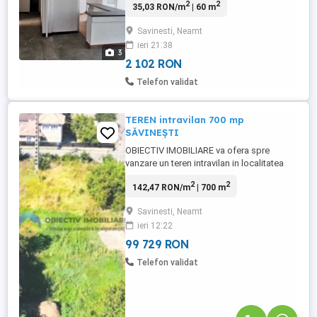
2
2
35,03 RON/m
| 60 m
in față cu statia peco Petrom din
Savinesti. Spatiu are potențial, locuri de
Savinesti, Neamt
parcare și vitrine la strada. Chiria lunara
ieri 21:38
este de 400 eur pt 60 mp, respectiv 800
3
eur pentru 150 mp. Prețul ...
2 102 RON
Telefon validat
TEREN intravilan 700 mp
SǍVINEŞTI
OBIECTIV IMOBILIARE va ofera spre
vanzare un teren intravilan in localitatea
Savinesti comuna Savinesti judetul
2
2
142,47 RON/m
| 700 m
NEAMT avand suprafata de 700 mp.
Terenul are 2 fronturi stradale, este plat si
Savinesti, Neamt
are formǎ dreptunghiulara. Proprietatea
ieri 12:22
beneficiaza de toate utilitatile. Pentru mai
multe detalii ...
99 729 RON
Telefon validat