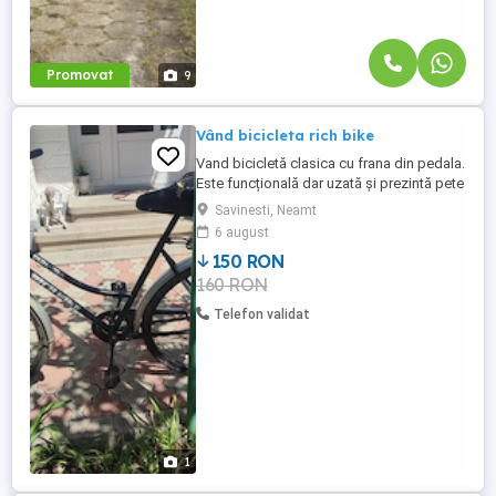
Promovat
9
Vând bicicleta rich bike
Vand bicicletă clasica cu frana din pedala.
Este funcțională dar uzată și prezintă pete
de rugină.
Savinesti, Neamt
6 august
150 RON
160 RON
Telefon validat
1