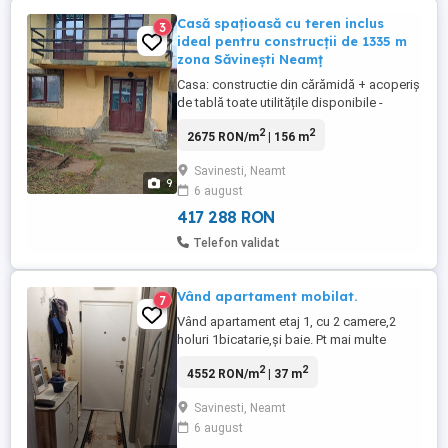
Casă spațioasă cu teren inclus
3
ideal pentru construcții de 1335 m
zona Săvinești Neamț
Casa: constructie din cărămidă + acoperiș
de tablă toate utilitățile disponibile -
camere (etaj + parter) >2 dormitoare la
2
2
2675 RON/m
| 156 m
etaj >balcon >2 dormitoare parter >baie
>bucătărie >beci in interior >cămară -curte
Savinesti, Neamt
>335m >terasă >anexă >garaj ...
9
6 august
417 288 RON
Telefon validat
Vând apartament mobilat.
7
Vând apartament etaj 1, cu 2 camere,2
holuri 1bicatarie,și baie. Pt mai multe
detalii mă puteți contacta pe WhatsApp .
2
2
4552 RON/m
| 37 m
Va mulțumesc
Savinesti, Neamt
6 august