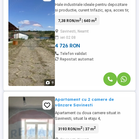
Hale industriale ideale pentru depozitare
si productie, curent trifazic, apa, acces tir,
suprafata depozitare 500 mp, productie
2
2
7,38 RON/m
| 640 m
212, curte cu o suprafata generoasa de
3780 mp si spatiu de birouri 130 mp situat
Savinesti, Neamt
in zona Platformei Savinesti.
ieri 02:08
4 726 RON
Telefon validat
Repostat automat
9
Apartament cu 2 camere de
vânzare Savinesti
Apartament cu doua camere situat in
Savinesti, situat la etaju 4,
semidecomandat.
2
2
3193 RON/m
| 37 m