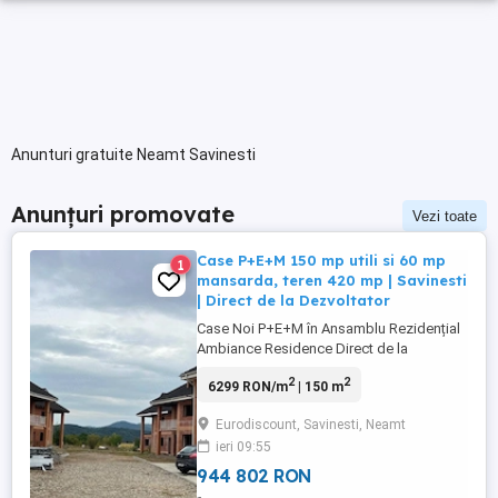
Anunturi gratuite Neamt Savinesti
Anunțuri promovate
Vezi toate
Case P+E+M 150 mp utili si 60 mp
1
mansarda, teren 420 mp | Savinesti
| Direct de la Dezvoltator
Case Noi P+E+M în Ansamblu Rezidențial
Ambiance Residence Direct de la
Constructor! Visezi la o locuință
2
2
6299 RON/m
| 150 m
spațioasă, modernă și sigură pentru
familia ta? Ambiance Residence Săvinești
Eurodiscount, Savinesti, Neamt
îți oferă un stil de viață exclusivist într-o
ieri 09:55
zonă liniștită, la doar 15 minute de centrul
orașului Piatra Neamț (lângă ...
944 802 RON