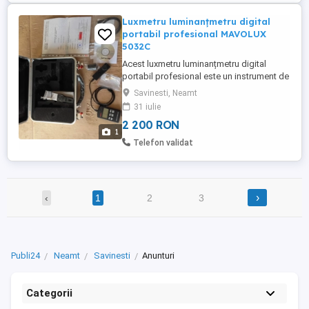
Luxmetru luminanţmetru digital
portabil profesional MAVOLUX
5032C
Acest luxmetru luminanțmetru digital
portabil profesional este un instrument de
măsurare de înaltă calitate, ideal pentru
Savinesti, Neamt
utilizarea în domenii precum fotografia,
31 iulie
cinematografia, iluminatul arhitectural și
2 200 RON
multe altele. Dispune de o gamă largă de
1
funcții și opțiuni de configurare, asigurând
Telefon validat
precizie ...
›
‹
1
2
3
Publi24
Neamt
Savinesti
Anunturi
Categorii