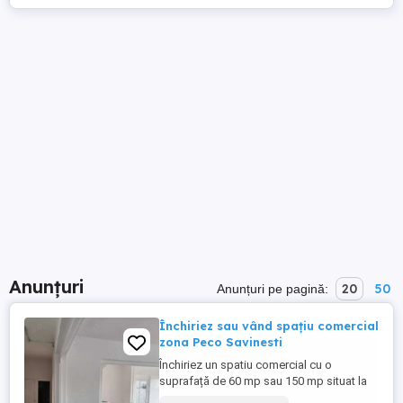
Anunțuri
20
50
Anunțuri pe pagină:
Închiriez sau vând spațiu comercial
zona Peco Savinesti
Închiriez un spatiu comercial cu o
suprafață de 60 mp sau 150 mp situat la
Drumul national Piatra Neamț+Bacău, fata