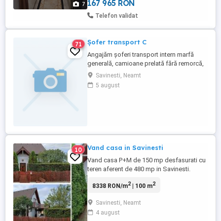
167 965 RON
7
Telefon validat
Șofer transport C
71
Angajăm șoferi transport intern marfă
generală, camioane prelată fără remorcă,
orașe din împrejurimi - București tur-retur
Savinesti, Neamt
Neceear experiență minim 2 ani. Mai multe
5 august
detalii la telefon.
Vand casa in Savinesti
10
Vand casa P+M de 150 mp desfasurati cu
teren aferent de 480 mp in Savinesti.
Receptia constructiei a fost facuta in anul
2
2
8338 RON/m
| 100 m
2009, structura fiind din stalpi de beton
armat cu planseu peste parter (la fel, din
Savinesti, Neamt
beton armat), caramida eficienta de 30 cm
4 august
si polistiren expandat de 10 cm pe peretii