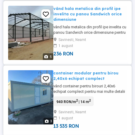
vând hala metalica din profil ipe
invelita cu panou Sandwich orice
dimensiune
vând hala metalica din profil ipe invelita cu
panou Sandwich orice dimensiune pentru
mai multe detalii și informații
Savinesti, Neamt
1 august
236 RON
5
container modular pentru birou
2,40x6 echipat complect
vând container pentru birouri 2,40x6
echipat complect pentru mai multe detalii
2
2
940 RON/m
| 14 m
Savinesti, Neamt
1 august
3
13 535 RON