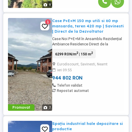
9
Case P+E+M 150 mp utili si 60 mp
1
mansarda, teren 420 mp | Savinesti
| Direct de la Dezvoltator
Case Noi P+E+M în Ansamblu Rezidențial
Ambiance Residence Direct de la
Constructor! Visezi la o locuință
2
2
6299 RON/m
| 150 m
spațioasă, modernă și sigură pentru
familia ta? Ambiance Residence Săvinești
Eurodiscount, Savinesti, Neamt
îți oferă un stil de viață exclusivist într-o
ieri 09:55
zonă liniștită, la doar 15 minute de centrul
orașului Piatra Neamț (lângă ...
944 802 RON
Telefon validat
Repostat automat
Promovat
7
Spațiu industrial hale depozitare si
productie