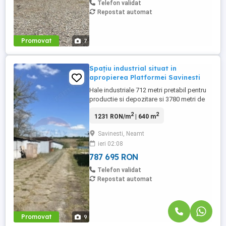
Telefon validat
Repostat automat
Promovat
7
Spațiu industrial situat in
apropierea Platformei Savinesti
Hale industriale 712 metri pretabil pentru
productie si depozitare si 3780 metri de
teren situat in preajma Platformei
2
2
1231 RON/m
| 640 m
Savinesti, acces cu tir, curte betonata,
curent trifazic.
Savinesti, Neamt
ieri 02:08
787 695 RON
Telefon validat
Repostat automat
Promovat
9