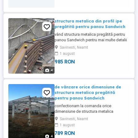
structura metalica din profil ipe
pregătită pentru panou Sandwich
vând structura metalica pregătită pentru
panou Sandwich pentru mai multe detalii
asiguram transport și montaj
Savinesti, Neamt
1 august
985 RON
4
de vânzare orice dimensiune de
structura metalica pregătită
pentru panou Sandwich
confectionam la comanda orice
dimensiune de structura metalica
pregătită pentru panou Sandwich sau hală
Savinesti, Neamt
metalica pentru mai multe detalii
1 august
789 RON
4