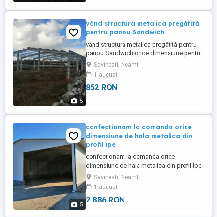
vând structura metalica pregătită
pentru panou Sandwich
vând structura metalica pregătită pentru
panou Sandwich orice dimensiune pentru
mai multe detalii
Savinesti, Neamt
1 august
852 RON
5
confectionam la comanda orice
dimensiune de hala metalica din
profil ipe
confectionam la comanda orice
dimensiune de hala metalica din profil ipe
invelita cu panou Sandwich pentru mai
Savinesti, Neamt
multe detalii
1 august
2 886 RON
5