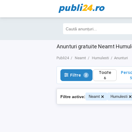
publi
24
.ro
Toate
Perso
Filtre
2
6
5
Anunturi gratuite Neamt Humul
Publi24
Neamt
Humulesti
Anunturi
Toate
Pers
Filtre
2
6
5
Filtre active:
Neamt
Humulesti