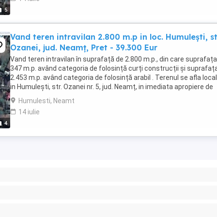
5
Vand teren intravilan 2.800 m.p in loc. Humulești, st
Ozanei, jud. Neamț, Pret - 39.300 Eur
Vand teren intravilan în suprafață de 2.800 m.p., din care suprafaț
347 m.p. având categoria de folosință curți construcții și suprafaț
2.453 m.p. având categoria de folosință arabil . Terenul se afla loca
in Humulești, str. Ozanei nr. 5, jud. Neamț, in imediata apropiere de
orasul Targu ...
Humulesti, Neamt
14 iulie
4