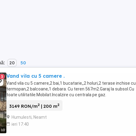
nă:
20
50
Vand vila cu 5 camere .
3
Vand vila cu 5 camere,2 bai,1 bucatarie,,2 holuri,2 terase inchise cu
termopan,2 balcoane,1 debara. Cu teren 567m2.Garaj la subsol.Cu
toate utilitatile.Mobilat.Incalzire cu centrala pe gaz.
2
2
3149 RON/m
| 200 m
Humulesti, Neamt
ieri 17:40
10