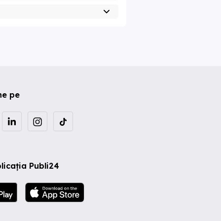
ne pe
licația Publi24