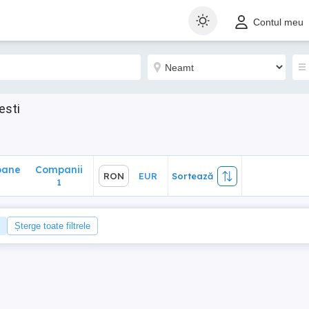
ane
Companii
RON
EUR
Sortează
Contul meu
1
esti
oane
Companii
RON
EUR
Sortează
1
Șterge toate filtrele