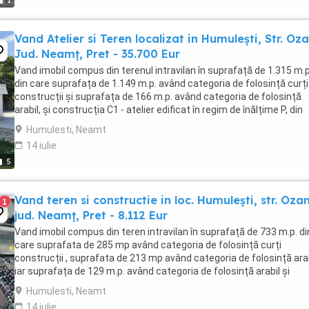
1
Vand Atelier si Teren localizat in Humulești, Str. Oz
Jud. Neamț, Pret - 35.700 Eur
Vand imobil compus din terenul intravilan în suprafață de 1.315 m.p
din care suprafața de 1.149 m.p. având categoria de folosință curți
construcții și suprafața de 166 m.p. având categoria de folosință
arabil, și construcția C1 - atelier edificat în regim de înălțime P, din
bolțari, compus din două ...
Humulesti, Neamt
14 iulie
5
Vand teren si constructie in loc. Humulești, str. Ozan
1
jud. Neamț, Pret - 8.112 Eur
Vand imobil compus din teren intravilan în suprafață de 733 m.p. di
care suprafata de 285 mp având categoria de folosință curți
construcții , suprafata de 213 mp având categoria de folosință arab
iar suprafața de 129 m.p. având categoria de folosință arabil și
construcția C1 locuință, în ...
Humulesti, Neamt
14 iulie