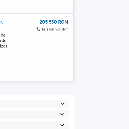
r.
205 530 RON
Telefon validat
a de
a de
lizat