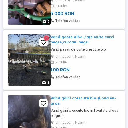
Ghindaoani, Neamt
31 iulie
5 000 RON
Telefon validat
3
Vand gaste albe ,rațe mute curci
5
negre,curcani negri.
Vand păsări de curte crescute bio
Ghindaoani, Neamt
28 iulie
100 RON
Telefon validat
1
Vând găini crescute bio și ouă en-
gros.
Vand găini crescute bio în libertate.si ouă
en-gros .
Ghindaoani, Neamt