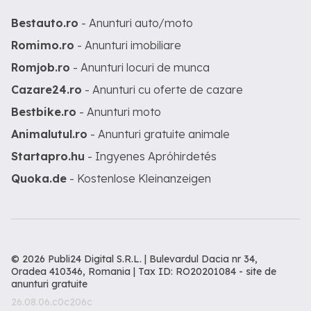
Bestauto.ro
- Anunturi auto/moto
Romimo.ro
- Anunturi imobiliare
Romjob.ro
- Anunturi locuri de munca
Cazare24.ro
- Anunturi cu oferte de cazare
Bestbike.ro
- Anunturi moto
Animalutul.ro
- Anunturi gratuite animale
Startapro.hu
- Ingyenes Apróhirdetés
Quoka.de
- Kostenlose Kleinanzeigen
© 2026 Publi24 Digital S.R.L. | Bulevardul Dacia nr 34,
Oradea 410346, Romania | Tax ID: RO20201084 -
site de
anunturi gratuite
26.08.06.c0c206c