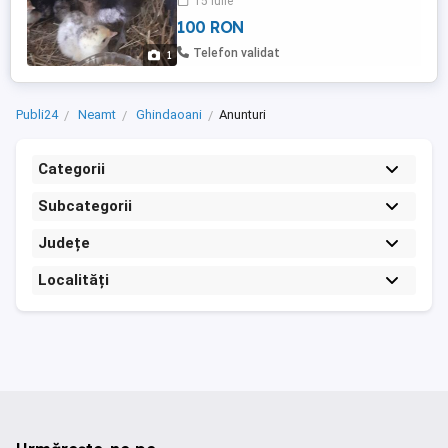
15 iulie
100 RON
Telefon validat
1
Publi24
Neamt
Ghindaoani
Anunturi
Categorii
Subcategorii
Județe
Localități