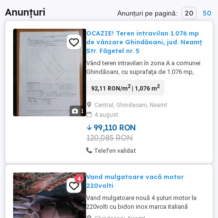
Anunțuri
20
50
Anunțuri pe pagină:
OCAZIE! Teren intravilan 1.076 mp
de vânzare Ghindăoani, jud. Neamț
Str. Făgetel nr. 5
Vând teren intravilan în zona A a comunei
Ghindăoani, cu suprafața de 1.076 mp,
situat pe Strada Făgetel nr. 5, la
2
2
92,11 RON/m
| 1,076 m
aproximativ 500 700 m de Primărie.
Caracteristici: * suprafață: 1.076 mp; *
Central, Ghindaoani, Neamt
deschidere generoasă de 22 ml la stradă
1
4 august
asfaltată; * teren intravilan, ideal pentru
construirea unei locuințe; * ...
99,110 RON
120,085 RON
Telefon validat
Vand mulgatoare vacă motor
4
220volti
Vand mulgatoare nouă 4 șuturi motor la
220volti cu bidon inox marca italiană