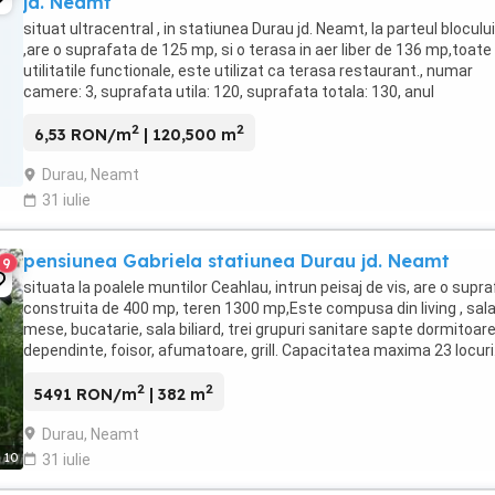
jd. Neamt
situat ultracentral , in statiunea Durau jd. Neamt, la parteul blocului 
,are o suprafata de 125 mp, si o terasa in aer liber de 136 mp,toate
utilitatile functionale, este utilizat ca terasa restaurant., numar
camere: 3, suprafata utila: 120, suprafata totala: 130, anul
constructiei: 1982,
2
2
6,53 RON/m
| 120,500 m
Durau, Neamt
31 iulie
pensiunea Gabriela statiunea Durau jd. Neamt
9
situata la poalele muntilor Ceahlau, intrun peisaj de vis, are o supr
construita de 400 mp, teren 1300 mp,Este compusa din living , sal
mese, bucatarie, sala biliard, trei grupuri sanitare sapte dormitoare
dependinte, foisor, afumatoare, grill. Capacitatea maxima 23 locuri
Unitatea este ...
2
2
5491 RON/m
| 382 m
Durau, Neamt
10
31 iulie