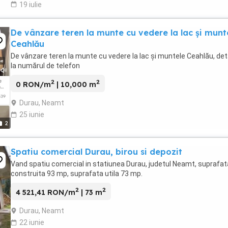
19 iulie
De vânzare teren la munte cu vedere la lac și munt
Ceahlău
De vânzare teren la munte cu vedere la lac și muntele Ceahlău, deta
la numărul de telefon
2
2
0 RON/m
| 10,000 m
Durau, Neamt
25 iunie
2
Spatiu comercial Durau, birou si depozit
Vand spatiu comercial in statiunea Durau, judetul Neamt, suprafat
construita 93 mp, suprafata utila 73 mp.
2
2
4 521,41 RON/m
| 73 m
Durau, Neamt
22 iunie