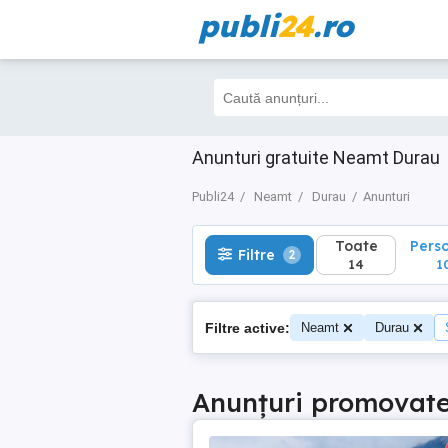
publi
24
.ro
Toate
Perso
Filtre
2
14
10
Anunturi gratuite Neamt Durau
Publi24
Neamt
Durau
Anunturi
Toate
Pers
Filtre
2
14
1
Filtre active:
Neamt
Durau
Anunțuri promovat