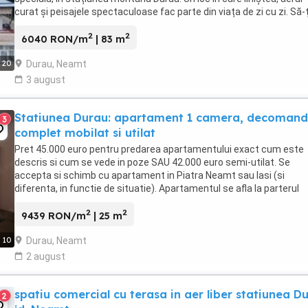
curat și peisajele spectaculoase fac parte din viața de zi cu zi. Să-ț
cafeaua pe balcon, în timp ce ...
2
2
6040 RON/m
| 83 m
Durau, Neamt
20
3 august
Statiunea Durau: apartament 1 camera, decomand
3
complet mobilat si utilat
Pret 45.000 euro pentru predarea apartamentului exact cum este
descris si cum se vede in poze SAU 42.000 euro semi-utilat. Se
accepta si schimb cu apartament in Piatra Neamt sau Iasi (si
diferenta, in functie de situatie). Apartamentul se afla la parterul
blocului de langa Hotel Brandusa din statiunea ...
2
2
9439 RON/m
| 25 m
Durau, Neamt
10
2 august
spatiu comercial cu terasa in aer liber statiunea D
2