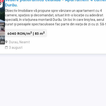
2
Durău.
Obiectiv Imobiliare vă propune spre vânzare un apartament cu 4
camere, spațios și decomandat, situat într-o locație cu adevărat
specială, în stațiunea montană Durău. Un loc în care liniștea, aerul
curat și peisajele spectaculoase fac parte din viața de zi cu zi. Să-ț
cafeaua pe balcon, în timp ce ...
2
2
6040 RON/m
| 83 m
Durau, Neamt
20
3 august