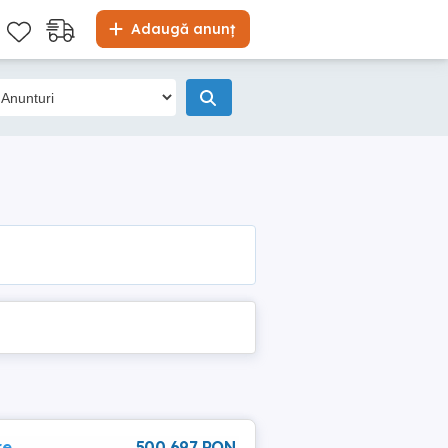
Adaugă anunț
re
500 697 RON