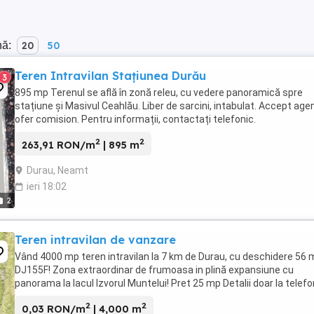
nă:
20
50
Teren Intravilan Stațiunea Durău
3
895 mp Terenul se află în zonă releu, cu vedere panoramică spre
stațiune și Masivul Ceahlău. Liber de sarcini, intabulat. Accept agen
ofer comision. Pentru informații, contactați telefonic.
2
2
263,91 RON/m
| 895 m
Durau, Neamt
ieri 18:02
2
Teren intravilan de vanzare
Vând 4000 mp teren intravilan la 7 km de Durau, cu deschidere 56 m
DJ155F! Zona extraordinar de frumoasa in plină expansiune cu
panorama la lacul Izvorul Muntelui! Pret 25 mp Detalii doar la telefo
2
2
0,03 RON/m
| 4,000 m