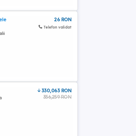
ele
26 RON
Telefon validat
lii
330,063 RON
356,259 RON
a