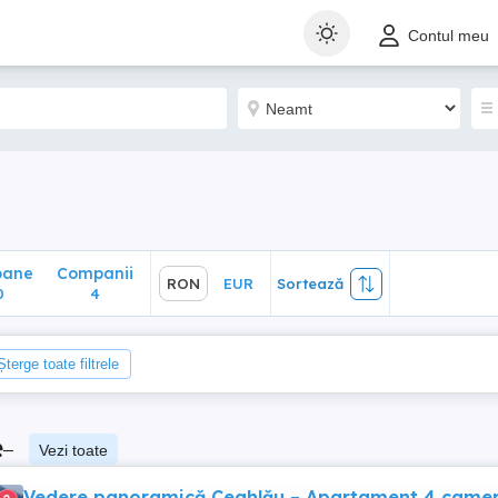
ane
Companii
RON
EUR
Sortează
Contul meu
4
oane
Companii
RON
EUR
Sortează
0
4
Șterge toate filtrele
e
–
Vezi toate
Vedere panoramică Ceahlău – Apartament 4 came