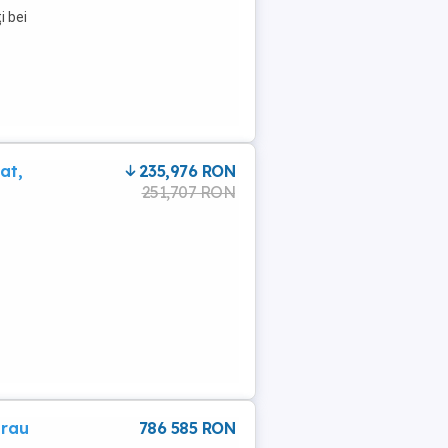
i bei
at,
235,976 RON
251,707 RON
urau
786 585 RON