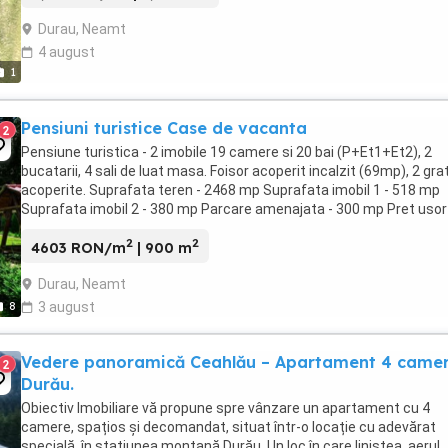
Durau, Neamt
4 august
1
Pensiuni turistice Case de vacanta
2
Pensiune turistica - 2 imobile 19 camere si 20 bai (P+Et1+Et2), 2
bucatarii, 4 sali de luat masa. Foisor acoperit incalzit (69mp), 2 gra
acoperite. Suprafata teren - 2468 mp Suprafata imobil 1 - 518 mp
Suprafata imobil 2 - 380 mp Parcare amenajata - 300 mp Pret usor
negociabil
2
2
4603 RON/m
| 900 m
Durau, Neamt
8
3 august
Vedere panoramică Ceahlău – Apartament 4 came
2
Durău.
Obiectiv Imobiliare vă propune spre vânzare un apartament cu 4
camere, spațios și decomandat, situat într-o locație cu adevărat
specială, în stațiunea montană Durău. Un loc în care liniștea, aerul