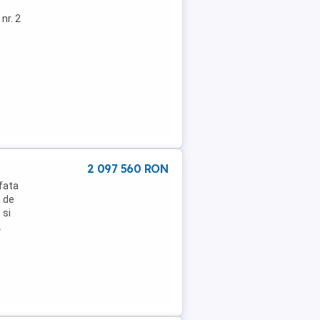
nr. 2
2 097 560 RON
afata
a de
 si
.