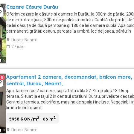
Cazare Căsuțe Durău
Oferim cazare la căsuțe și camere în Durău, la 300m de pârtie, 20
de centrul stațiunii, 800m de poalele muntelui Ceahlău la prețul de
de lei căsuța de două persoane și 180 de lei camera dublă. Apă cal
permanent, grătar, ceaun, parcare la umbră, loc de joaca, pârâu în
spatele locației, bucătărie ...
Durau, Neamt
27 iulie
5
Apartament 2 camere, decomandat, balcon mare,
5
central, Durau, Neamt,
Apartament cu 2 camere, suprafata utila 52.72mp plus 13.15mp
terasa. Situat la etajul 2 in centrul statiunii Durau, priveliste deoseb
Centrala termica, calorifere, masina de spalat incluse. Negociabil i
limita bunului simt.
2
2
5958 RON/m
| 66 m
Durau, Neamt
8