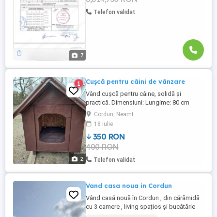
Telefon validat
7
Cușcă pentru câini de vânzare
1
Vând cușcă pentru câine, solidă și
practică. Dimensiuni: Lungime: 80 cm
Lățime: 60 cm Înălțime: 80 cm Cușca este
Cordun, Neamt
potrivită pentru câini de talie mică sau
18 iulie
medie. Construcție stabilă, oferă un spațiu
350 RON
sigur și confortabil pentru animal. Ideală
400 RON
pentru curte sau pentru adăpost temporar.
Pentru mai multe ...
2
Telefon validat
Vand casa noua in Cordun
Vând casă nouă în Cordun , din cărămidă
cu 3 camere , living spațios și bucătărie
mare , baie cu cadă sau duș , terasă și