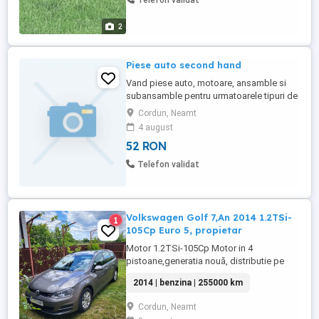
Telefon validat
2
Piese auto second hand
Vand piese auto, motoare, ansamble si
subansamble pentru urmatoarele tipuri de
masini: VW golf 2,3,4 si 5, polo,
Cordun, Neamt
touran,seat, skoda, audi , opel, renault,
4 august
ford,bmw,mercedes etc etc. Pentru
52 RON
informatii sunați va rog la 0722981674
Telefon validat
Volkswagen Golf 7,An 2014 1.2TSi-
1
105Cp Euro 5, propietar
Motor 1.2TSi-105Cp Motor in 4
pistoane,generatia nouă, distributie pe
curea! Cutie manuala 5+1 trepte
2014 | benzina | 255000 km
Km:255000 Reali! Norma de poluare:Euro 5
Tara de origine:Germania Dotari: Dublu
Cordun, Neamt
climatronic 4x geamuri electrice Oglinzi