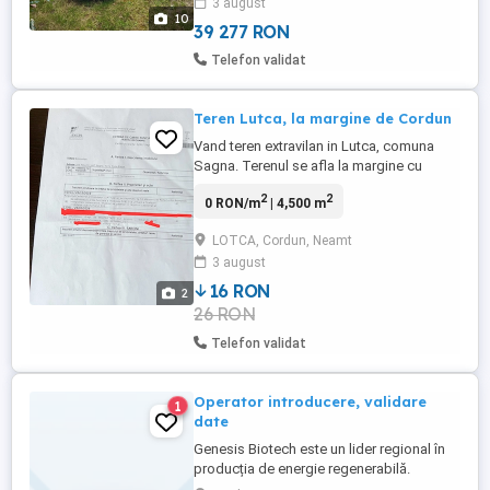
3 august
electrice incalzite 10x airbag Computer
10
bord Pilot automat ...
39 277 RON
Telefon validat
Teren Lutca, la margine de Cordun
Vand teren extravilan in Lutca, comuna
Sagna. Terenul se afla la margine cu
cordun
2
2
0 RON/m
| 4,500 m
LOTCA, Cordun, Neamt
3 august
16 RON
2
26 RON
Telefon validat
Operator introducere, validare
1
date
Genesis Biotech este un lider regional în
producția de energie regenerabilă.
Operăm instalații moderne de cogenerare