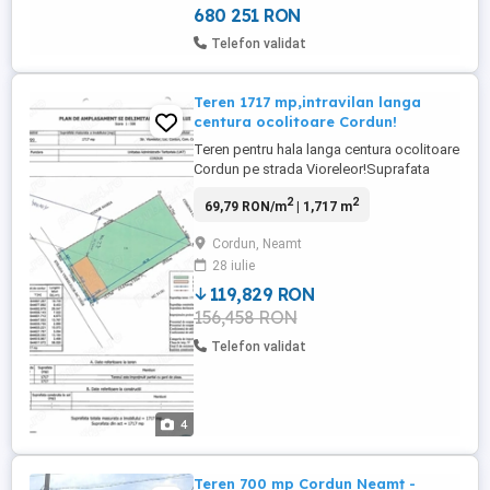
680 251 RON
Telefon validat
Teren 1717 mp,intravilan langa
centura ocolitoare Cordun!
Teren pentru hala langa centura ocolitoare
Cordun pe strada Vioreleor!Suprafata
teren 1717 mp,deschidere 29 m,adancime
2
2
69,79 RON/m
| 1,717 m
58 m.Dupa cum se poate vedea in proiect
,se poate construi o hala de 200 mp (20m
Cordun, Neamt
x 10m).In spatele terenului se poate
28 iulie
concesiona de la primarie (circa 10 m)
cale de acces pana la centura ...
119,829 RON
156,458 RON
Telefon validat
4
Teren 700 mp Cordun Neamț -