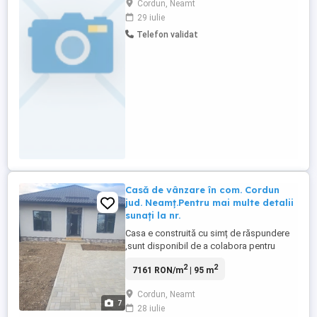
Cordun, Neamt
pe bază de biogaz, transformând materia
29 iulie
organică în energie curată. Pentru sediul
Telefon validat
nostru din Cordun, judetul Neamt, suntem
in cautarea unei colege unui coleg pentru
postul de Operator ...
Casă de vânzare în com. Cordun
jud. Neamț.Pentru mai multe detalii
sunați la nr.
Casa e construită cu simț de răspundere
,sunt disponibil de a colabora pentru
alegerea gresiei,parchetului uşilor de
2
2
7161 RON/m
| 95 m
interior bineinteles în baza unui buget.
Geamuri ,uşi ext. Salamander 3 rânduri de
Cordun, Neamt
sticlă,izolația de 10 cm. EPS 80
7
28 iulie
.decorativă ,granit ext.la pervaze