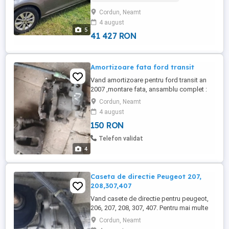
Mașina este ideală atât pentru oraș, cât și
Cordun, Neamt
pentru drumuri mai lungi, fiind economică
4 august
și fiabilă. Detalii tehnice: - Motorizare: 1.2
5
TSI (benzină) - ...
41 427 RON
Amortizoare fata ford transit
Vand amortizoare pentru ford transit an
2007 ,montare fata, ansamblu complet :
amortizor cu arc si flansa , iar separat se
Cordun, Neamt
vinde fuzeta, disc si etrier.Avem si etrier
4 august
pentru punte spate.Avem si amortizoare
150 RON
pentru ford transit an 2001, pentru ford
mondeo, focus, fiesta ,fusion.Pentru
Telefon validat
informatii legate ...
4
Caseta de directie Peugeot 207,
208,307,407
Vand casete de directie pentru peugeot,
206, 207, 208, 307, 407. Pentru mai multe
informatii sunați la 0722981674
Cordun, Neamt