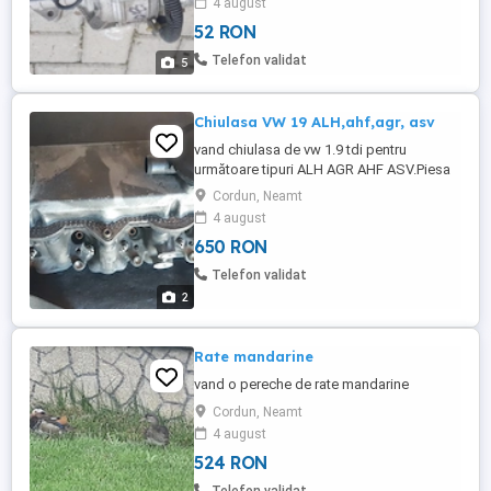
4 august
52 RON
Telefon validat
5
Chiulasa VW 19 ALH,ahf,agr, asv
vand chiulasa de vw 1.9 tdi pentru
următoare tipuri ALH AGR AHF ASV.Piesa
este completa cu ax came, supapa etc
Cordun, Neamt
Avem in stoc si chiulase ptr VW 1.9 si 1.4
4 august
pompa duze, dar si 1.4 benzina cu doua
650 RON
axe cu came .
Telefon validat
2
Rate mandarine
vand o pereche de rate mandarine
Cordun, Neamt
4 august
524 RON