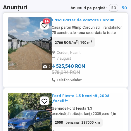
Anunțuri
20
50
Anunțuri pe pagină:
Casa Parter de vanzare Cordun
14
Casa parter 98mp Cordun str Trandafirilor
75 constructie noua racordata la toate
utilitatile apa, canalizare curent, gaz. nr tel
2
2
2766 RON/m
| 190 m
Pret 100000E .
Cordun, Neamt
7 august
525,540 RON
9
578,094 RON
Telefon validat
Ford Fiesta 1.3 benzină ,2008
,facelift
Se vinde Ford Fiesta 1.3
benzină(distribuție lanț),2008,euro 4,in
stare bună de funcționare,anvelope
2008 | benzina | 237000 km
noi,parbriz încălzit(funcțional),AC
(necesita freon),2 geamuri electrice