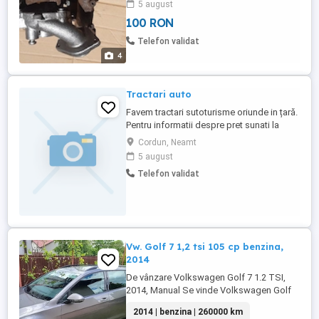
5 august
100 RON
Telefon validat
4
Tractari auto
Favem tractari sutoturisme oriunde in țară.
Pentru informatii despre pret sunati la
telefonul afisat
Cordun, Neamt
5 august
Telefon validat
Vw. Golf 7 1,2 tsi 105 cp benzina,
2014
De vânzare Volkswagen Golf 7 1.2 TSI,
2014, Manual Se vinde Volkswagen Golf
7, an fabricație 2014, motorizare 1.2 TSI
2014 | benzina | 260000 km
pe benzină, cutie de viteze manuală.