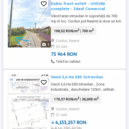
Dublu front asfalt - Utilități
complete - Ideal Comercial
Vând teren intravilan în suprafață de 700
mp în loc. Cordun jud Neamț la doar un km
de oraș Roman, foarte aproape de
2
2
108,52 RON/m
| 700 m
centură și str. Pompelor. Terenul este liber
de construcții și beneficiază de dublă
Cordun, Neamt
deschidere ( front stradal 14,20 m ) la
5
23 iulie
două străzi asfaltate: str Orhideelor și str.
Narciselor. Terenul ...
75 964 RON
Telefon validat
Vand 3,6 Ha E85 Intravilan
Vand 3,6 Ha E85 Intravilan , Zona
Industriala , deschidere 120ml , utilitati .
Relatii la Tel. 0728 891 591
2
2
170,37 RON/m
| 36,000 m
Cordun, Neamt
21 iulie
6,133,257 RON
6,814,730 RON