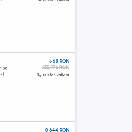
68 RON
235,976 RON
t pe
tv)
Telefon validat
8 644 RON