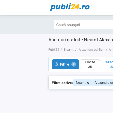
publi
24
.ro
Toate
Perso
Filtre
2
25
23
Anunturi gratuite Neamt Alexan
Publi24
Neamt
Alexandru cel Bun
An
Toate
Pers
Filtre
2
25
2
Filtre active:
Neamt
Alexandru c