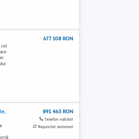
677 108 RON
 cel
zare
in
lui
le,
891 463 RON
Telefon validat
Se
Repostat automat
nentă