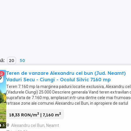
nă:
20
50
Teren de vanzare Alexandru cel bun (Jud. Neamt)
12
Vaduri Secu - Ciungi - Ocolul Silvic 7160 mp
Teren 7.160 mp la marginea padurii locatie exclusiva, Alexandru ce
(Vadurele Ciungi) 25.000 Descriere generala Vand teren extravilan 
suprafata de 7.160 mp, amplasat intr-una dintre cele mai frumoas
retrase zone ale comunei Alexandru cel Bun, in apropiere de satul
Vadurele Ciungi, ...
2
2
18,33 RON/m
| 7,160 m
Alexandru cel Bun, Neamt
5