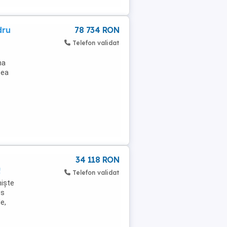
dru
78 734 RON
Telefon validat
na
tea
34 118 RON
!
Telefon validat
niște
us
e,