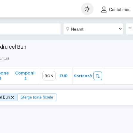
ane
Companii
RON
EUR
Sortează
Contul meu
2
dru cel Bun
unturi
oane
Companii
RON
EUR
Sortează
3
2
el Bun
Șterge toate filtrele