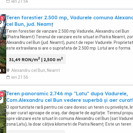
ieri 21:56
Teren forestier 2.500 mp, Vadurele comuna Alexan
3
cel Bun, jud. Neamț
Teren forestier de vanzare 2.500 mp Vadurele, Alexandru cel Bun
(Piatra Neamt) Terenul de vanzare este situat in Piatra Neamt, zo
Alexandru cel Bun (jud. Neamt), punct de reper Vadurele. Proprieta
este extravilana si are o suprafata de 2.500 mp. Lotul are o forma
aproximativ dreptunghiulara, ...
2
2
31,49 RON/m
| 2,500 m
Alexandru cel Bun, Neamt
5
ieri 21:56
Teren panoramic 2.746 mp "Latu" dupa Vadurele,
24
Com.Alexandru cel Bun vedere superbă și aer curat
O oportunitate rară pentru cei care doresc un teren cu priveliște, li
și aer curat aproape de oraș, dar departe de agitație. Terenul prop
spre vânzare este situat în comuna Alexandru cel Bun (sat Vadurel
zona Latu), la doar câțiva kilometri de Piatra Neamț. Este un teren
extravilan, cu o suprafață ...