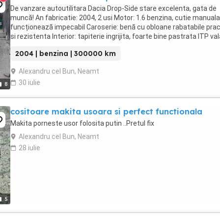
De vanzare autoutilitara Dacia Drop-Side stare excelenta, gata de
muncă! An fabricatie: 2004, 2 usi Motor: 1.6 benzina, cutie manuala
funcționează impecabil Caroserie: benă cu obloane rabatabile prac
si rezistenta Interior: tapiterie ingrijita, foarte bine pastrata ITP val
până in ...
2004 | benzina | 300000 km
Alexandru cel Bun, Neamt
30 iulie
8
cositoare makita usoara si perfect functionala
Makita porneste usor folosita putin ..Pretul fix
Alexandru cel Bun, Neamt
28 iulie
5