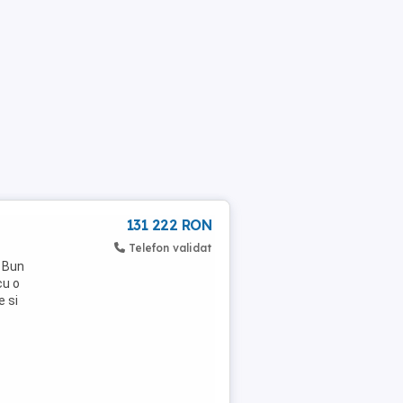
131 222 RON
Telefon validat
l Bun
cu o
e si