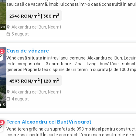
sau casă de vacanță. Imobilul constă într-o casă construită în anul
2013, din cărămidă, acoperită ...
2
2
2346 RON/m
| 380 m
Alexandru cel Bun, Neamt
20
5 august
Casa de vânzare
2
Vând casă situata în intravilanul comunei Alexandru cel Bun. Locui
este compusa din: - 3 dormitoare - 2 bai - living - bucătărie - subsol
generos Proprietatea dispune de un teren în suprafață de 1000 mp
2
2
4593 RON/m
| 120 m
Alexandru cel Bun, Neamt
4 august
5
Teren Alexandru cel Bun(Viisoara)
13
Vand teren grădina cu suprafata de 993 mp ideal pentru construct
casa zona liniștită.În curte apa potabilă si o mica constructie de o