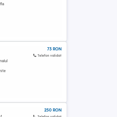
fla
73 RON
Telefon validat
malul
mite
250 RON
ot
Telefon validat