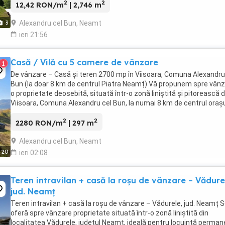
2
2
12,42 RON/m
| 2,746 m
Alexandru cel Bun, Neamt
3
ieri 21:56
Casă / Vilă cu 5 camere de vânzare
1
De vânzare – Casă și teren 2700 mp în Viisoara, Comuna Alexandru
Bun (la doar 8 km de centrul Piatra Neamț) Vă propunem spre vân
o proprietate deosebită, situată într-o zonă liniștită și pitorească d
Viisoara, Comuna Alexandru cel Bun, la numai 8 km de centrul orașu
Piatra Neamț. Locul ideal ...
2
2
2280 RON/m
| 297 m
Alexandru cel Bun, Neamt
20
ieri 02:08
Teren intravilan + casă la roșu de vânzare – Vădure
jud. Neamț
Teren intravilan + casă la roșu de vânzare – Vădurele, jud. Neamț 
oferă spre vânzare proprietate situată într-o zonă liniștită din
localitatea Vădurele, județul Neamț, ideală pentru locuință perma