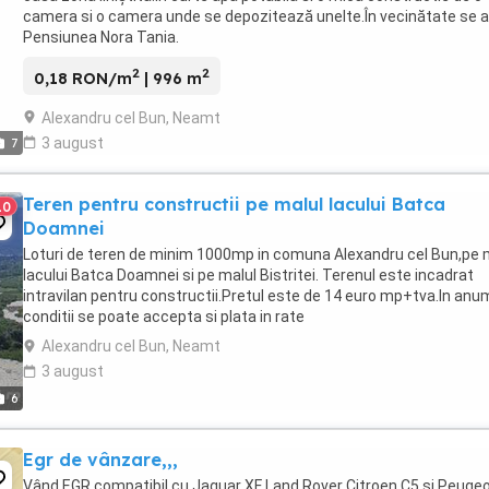
camera si o camera unde se depozitează unelte.În vecinătate se a
Pensiunea Nora Tania.
2
2
0,18 RON/m
| 996 m
Alexandru cel Bun, Neamt
3 august
7
Teren pentru constructii pe malul lacului Batca
10
Doamnei
Loturi de teren de minim 1000mp in comuna Alexandru cel Bun,pe 
lacului Batca Doamnei si pe malul Bistritei. Terenul este incadrat
intravilan pentru constructii.Pretul este de 14 euro mp+tva.In anu
conditii se poate accepta si plata in rate
Alexandru cel Bun, Neamt
3 august
6
Egr de vânzare,,,
Vând EGR compatibil cu Jaguar XF Land Rover Citroen C5 și Peuge