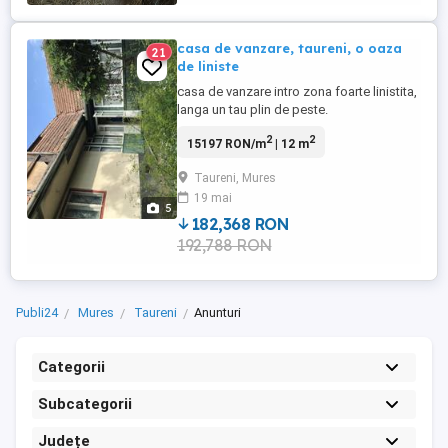
casa de vanzare, taureni, o oaza
21
de liniste
casa de vanzare intro zona foarte linistita,
langa un tau plin de peste.
2
2
15197 RON/m
| 12 m
Taureni, Mures
19 mai
5
182,368 RON
192,788 RON
Publi24
Mures
Taureni
Anunturi
Categorii
Subcategorii
Județe