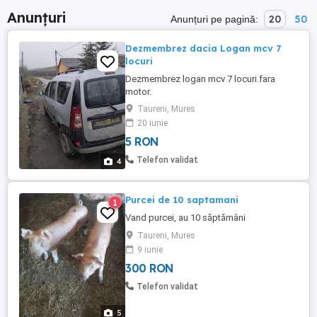
Anunțuri
20
50
Anunțuri pe pagină:
Dezmembrez dacia Logan mcv 7
locuri
Dezmembrez logan mcv 7 locuri.fara
motor.
Taureni, Mures
20 iunie
5 RON
Telefon validat
4
Purcei de 10 saptamani
1
Vand purcei, au 10 săptămâni
Taureni, Mures
9 iunie
300 RON
Telefon validat
5