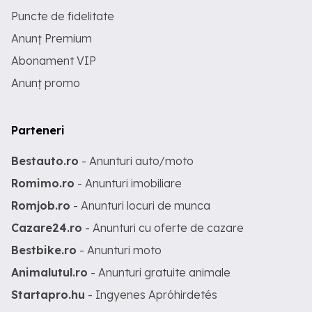
Puncte de fidelitate
Anunț Premium
Abonament VIP
Anunț promo
Parteneri
Bestauto.ro
- Anunturi auto/moto
Romimo.ro
- Anunturi imobiliare
Romjob.ro
- Anunturi locuri de munca
Cazare24.ro
- Anunturi cu oferte de cazare
Bestbike.ro
- Anunturi moto
Animalutul.ro
- Anunturi gratuite animale
Startapro.hu
- Ingyenes Apróhirdetés