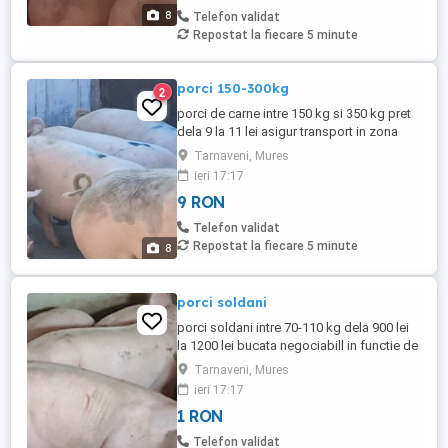
8
Telefon validat
Repostat la fiecare 5 minute
porci 150-300kg
2
porci de carne intre 150 kg si 350 kg pret
dela 9 la 11 lei asigur transport in zona
Tarnaveni, Mures
ieri 17:17
9 RON
Telefon validat
Repostat la fiecare 5 minute
8
porci soldani
porci soldani intre 70-110 kg dela 900 lei
la 1200 lei bucata negociabill in functie de
porcul ales. porci 140-180 kg dela 1550 lei
Tarnaveni, Mures
la 185 lei negociabill in functie de porcul
ieri 17:17
ales.asigur transport pe zona
1 RON
Telefon validat