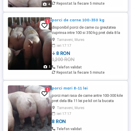
Repostat la fiecare 5 minute
4
porci de carne 100-350 kg
1
disponibil porci de carne cu greutatea
cuprinsa intre 100 si 350 kg pret dela 8 la
12 lei sau la bucata negociabill in functie
Tarnaveni, Mures
de porcul ales.asigur transport pe zona
ieri 17:17
8 RON
1,200 RON
3
Telefon validat
Repostat la fiecare 5 minute
porci mari 8-11 lei
1
porci mari rasa de carne antre 100-300 kile
pret dela 8la 11 lei pe kil ori la bucata
negociabill in functie de exemplaru aless
Tarnaveni, Mures
asigur transport in zona
ieri 17:17
8 RON
Telefon validat