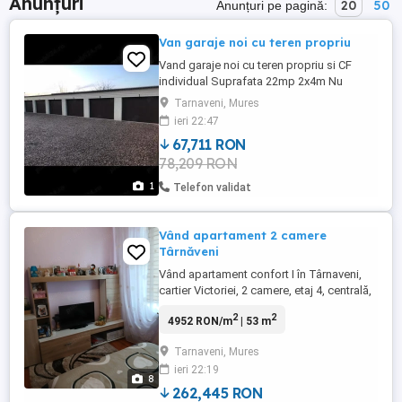
Anunțuri
20
50
Anunțuri pe pagină:
Van garaje noi cu teren propriu
Vand garaje noi cu teren propriu si CF
individual Suprafata 22mp 2x4m Nu
raspund la mesaje
Tarnaveni, Mures
ieri 22:47
67,711 RON
78,209 RON
1
Telefon validat
Vând apartament 2 camere
Târnăveni
Vând apartament confort I în Târnaveni,
cartier Victoriei, 2 camere, etaj 4, centrală,
termopane, aer condiționat, balcon închis.
2
2
4952 RON/m
| 53 m
Se vinde semi-mobilat (fără mobila din
camera mare), are o suprafață de 53 mp.
Tarnaveni, Mures
Merită văzut. Mai multe informații la tel: (
ieri 22:19
8
262,445 RON