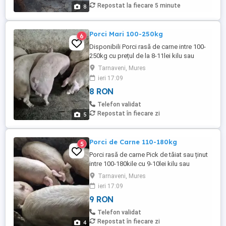
Repostat la fiecare 5 minute
8
Porci Mari 100-250kg
6
Disponibili Porci rasă de carne intre 100-
250kg cu prețul de la 8-11lei kilu sau
negociabil la ochii după exemplarul ales,
Tarnaveni, Mures
Asigur transport pe zonă.
ieri 17:09
8 RON
Telefon validat
Repostat în fiecare zi
5
Porci de Carne 110-180kg
5
Porci rasă de carne Pick de tăiat sau ținut
intre 100-180kile cu 9-10lei kilu sau
negociabil la ochii la înțelegere. Asigur
Tarnaveni, Mures
transport in zonă
ieri 17:09
9 RON
Telefon validat
Repostat în fiecare zi
4