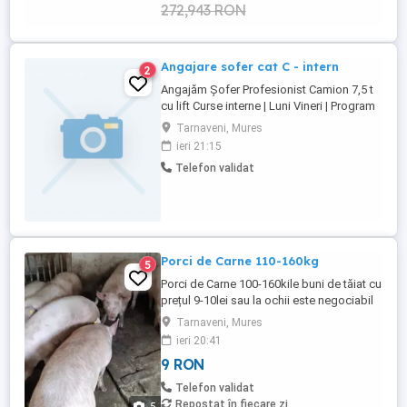
272,943 RON
Angajare sofer cat C - intern
2
Angajăm Șofer Profesionist Camion 7,5 t
cu lift Curse interne | Luni Vineri | Program
stabil Căutăm un șofer responsabil și
Tarnaveni, Mures
serios, pentru un camion de 7,5 tone cu
ieri 21:15
lift, într-un mediu de lucru corect, stabil și
Telefon validat
respectuos. Acest post este unul
important, șoferul fiind cartea noastră de
vizită ...
Porci de Carne 110-160kg
5
Porci de Carne 100-160kile buni de tăiat cu
prețul 9-10lei sau la ochii este negociabil
la bucată.Negociabil asigur transport in
Tarnaveni, Mures
zonă Detalii la telefon
ieri 20:41
9 RON
Telefon validat
Repostat în fiecare zi
5