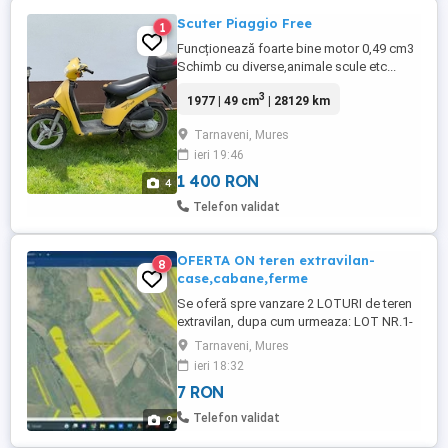
Scuter Piaggio Free
1
Funcționează foarte bine motor 0,49 cm3
Schimb cu diverse,animale scule etc...
3
1977 | 49 cm
| 28129 km
Tarnaveni, Mures
ieri 19:46
1 400 RON
4
Telefon validat
OFERTA ON teren extravilan-
8
case,cabane,ferme
Se oferă spre vanzare 2 LOTURI de teren
extravilan, dupa cum urmeaza: LOT NR.1-
compus din 4 parcele, situate pe raza
Tarnaveni, Mures
municipiului Tarnăveni, cartier Cuștelnic,
ieri 18:32
jud.Mures, dintre care una in proximitatea
7 RON
raului Tarnava Mica, avand suprafețele,
orientarea si locatiile, respectiv: - parcela
Telefon validat
9
nr.1 ...