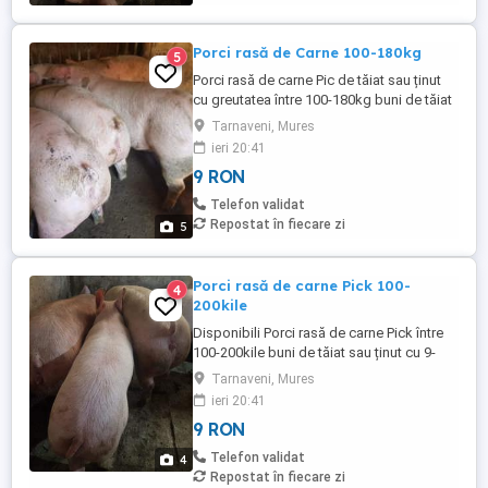
Porci rasă de Carne 100-180kg
5
Porci rasă de carne Pic de tăiat sau ținut
cu greutatea între 100-180kg buni de tăiat
sau ținut cu 9-10lei kilu sau negociabil
Tarnaveni, Mures
după mărimea aleasă la ochii. Asigur
ieri 20:41
transport in zonă
9 RON
Telefon validat
Repostat în fiecare zi
5
Porci rasă de carne Pick 100-
4
200kile
Disponibili Porci rasă de carne Pick între
100-200kile buni de tăiat sau ținut cu 9-
10lei kilu sau negociabil la ochii la
Tarnaveni, Mures
înțelegere. Asigur transport in zonă
ieri 20:41
9 RON
Telefon validat
4
Repostat în fiecare zi