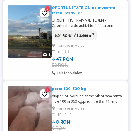
OPORTUNITATE ON de investitii
7
teren intravilan
URGENT INSTRAINARE TEREN -
Oportunitate de achizitie, initiata prin
oferta de pret, in cazul unui teren intravilan
2
2
0,01 RON/m
| 3,400 m
in municipiul Tarnaveni, jud.Mures (la
iesire spre mun.Tg.Mures), in suprafata
Tarnaveni, Mures
totala de 3400 mp., cu vecinatatile: la N-
ieri 18:31
str.1 Decembrie 1918 (DJ 142-modernizat
2
2022), la E-baza ...
47 RON
52 RON
Telefon validat
porci 100-300 kg
2
disponibil porci de carne pik si rasa mixta
intre 100 si 350 kg.pret intre 8 si 11 lei ori
la bucata negociabill in functie de
Tarnaveni, Mures
exemplaru aless asigur transport in zona
ieri 17:17
8 RON
9 RON