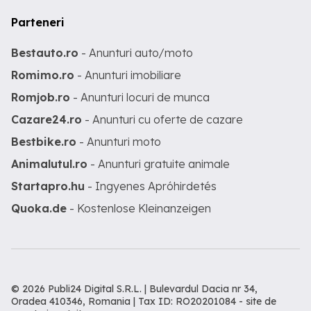
Parteneri
Bestauto.ro
- Anunturi auto/moto
Romimo.ro
- Anunturi imobiliare
Romjob.ro
- Anunturi locuri de munca
Cazare24.ro
- Anunturi cu oferte de cazare
Bestbike.ro
- Anunturi moto
Animalutul.ro
- Anunturi gratuite animale
Startapro.hu
- Ingyenes Apróhirdetés
Quoka.de
- Kostenlose Kleinanzeigen
© 2026 Publi24 Digital S.R.L. | Bulevardul Dacia nr 34,
Oradea 410346, Romania | Tax ID: RO20201084 -
site de