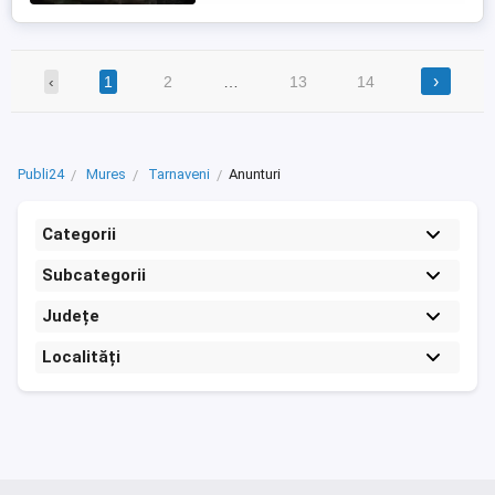
›
‹
1
2
…
13
14
Publi24
Mures
Tarnaveni
Anunturi
Categorii
Subcategorii
Județe
Localități