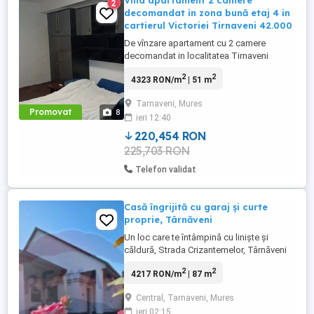
Vind apartament 2 camere
2
decomandat in zona bună etaj 4 in
cartierul Victoriei Tirnaveni 42.000
De vînzare apartament cu 2 camere
decomandat in localitatea Tirnaveni
Mureș etaj 4 in Cartierul Victoriei Nr 21.Pret
2
2
4323 RON/m
| 51 m
42000 .Mai multe relații la Nr de tel. .
Tarnaveni, Mures
Promovat
8
ieri 12:40
220,454 RON
225,703 RON
Telefon validat
Casă îngrijită cu garaj și curte
proprie, Târnăveni
Un loc care te întâmpină cu liniște și
căldură, Strada Crizantemelor, Târnăveni
Uneori, nu cauți doar o casă. Cauți un loc
2
2
4217 RON/m
| 87 m
în care să te simți bine de cum intri pe
poartă, un loc în care să îți bei cafeaua în
Central, Tarnaveni, Mures
curte dimineața și să te bucuri de
ieri 02:15
confortul propriului cămin. Situată pe