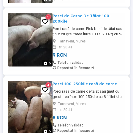
Porci de Carne De Tăiat 100-
5
200kile
Porci rasă de carne Pick buni de tăiat sau
ținut cu greutatea între 100 si 200kg cu 9-
10lei kilu sau negociabil la ochii la
Tarnaveni, Mures
exemplarul ales. Asigur transport in zonă
ieri 20:41
9 RON
Telefon validat
5
Repostat în fiecare zi
Porci 100-250kile rasă de carne
4
Porci rasă de carne de tăiat sau ținut cu
greutatea între 100-250kile cu 8-11lei kilu
sau negociabil la ochii la exemplarul ales.
Tarnaveni, Mures
Asigur transport in zonă
ieri 20:41
8 RON
Telefon validat
Repostat în fiecare zi
5