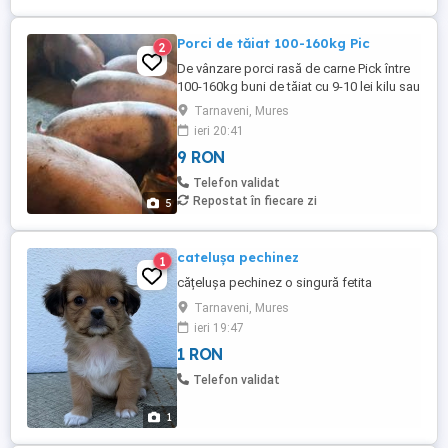
Porci de tăiat 100-160kg Pic
2
De vânzare porci rasă de carne Pick între
100-160kg buni de tăiat cu 9-10 lei kilu sau
negociabil la ochii la înțelegere. Asigur
Tarnaveni, Mures
transport in zonă
ieri 20:41
9 RON
Telefon validat
Repostat în fiecare zi
5
cateluşa pechinez
1
cățelușa pechinez o singură fetita
Tarnaveni, Mures
ieri 19:47
1 RON
Telefon validat
1