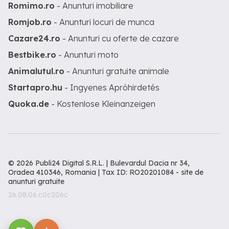
Romimo.ro
- Anunturi imobiliare
Romjob.ro
- Anunturi locuri de munca
Cazare24.ro
- Anunturi cu oferte de cazare
Bestbike.ro
- Anunturi moto
Animalutul.ro
- Anunturi gratuite animale
Startapro.hu
- Ingyenes Apróhirdetés
Quoka.de
- Kostenlose Kleinanzeigen
© 2026 Publi24 Digital S.R.L. | Bulevardul Dacia nr 34,
Oradea 410346, Romania | Tax ID: RO20201084 -
site de
anunturi gratuite
26.08.06.c0c206c