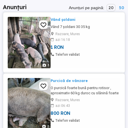
Anunțuri
20
50
Anunțuri pe pagină:
Vând șoldani
Vând 7 șoldani 30 35 kg
Razoare, Mures
azi 16:18
1 RON
Telefon validat
3
Purcică de vânzare
O purcică foarte bună pentru rotisor ,
aproximativ 60 kg duroc cu slănină foarte
subțire și o carne cu un gust deosebit
Razoare, Mures
azi 06:43
800 RON
Telefon validat
2