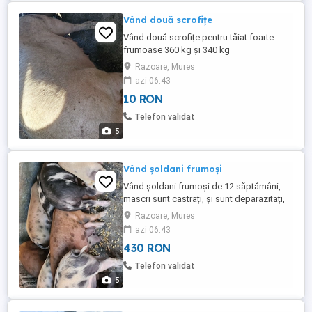
Vând două scrofițe
Vând două scrofițe pentru tăiat foarte
frumoase 360 kg și 340 kg
Razoare, Mures
azi 06:43
10 RON
Telefon validat
5
Vând șoldani frumoși
Vând șoldani frumoși de 12 săptămâni,
mascri sunt castrați, și sunt deparazitați,
crescuți în condiții foarte curate.
Razoare, Mures
azi 06:43
430 RON
Telefon validat
5