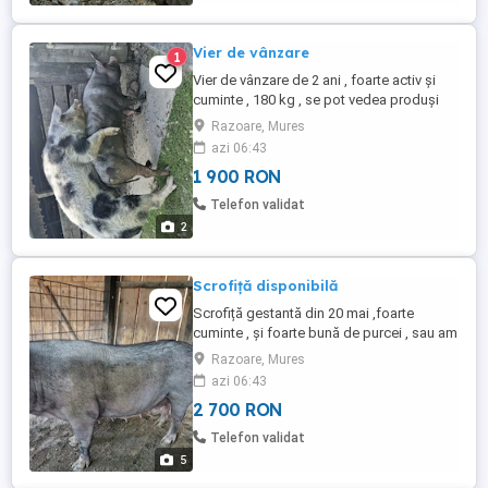
Vier de vânzare
1
Vier de vânzare de 2 ani , foarte activ și
cuminte , 180 kg , se pot vedea produși
din el
Razoare, Mures
azi 06:43
1 900 RON
Telefon validat
2
Scrofiță disponibilă
Scrofiță gestantă din 20 mai ,foarte
cuminte , și foarte bună de purcei , sau am
altele la alegere , însă diferă prețul
Razoare, Mures
azi 06:43
2 700 RON
Telefon validat
5