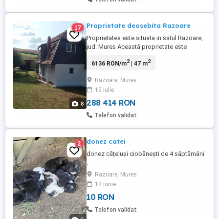
Proprietate deosebita Razoare
17
Proprietatea este situata in satul Razoare,
jud. Mures Această proprietate este
situată într-un loc frumos, liniștit, aproape
2
2
6136 RON/m
| 47 m
de dealuri, câmpuri și păduri. Este o
locație ideală pentru viața la țară și
Razoare, Mures
agricultura, cu potențial de dezvoltare
15 iulie
ulterioară. Este foarte retras și privat, cel
mai apropiat ...
288 414 RON
8
Telefon validat
donez catei
2
donez cățeluși ciobănești de 4 săptămâni
.
Razoare, Mures
14 iunie
10 RON
Telefon validat