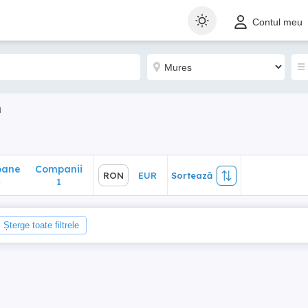
ane
Companii
RON
EUR
Sortează
Contul meu
1
a
oane
Companii
RON
EUR
Sortează
4
1
Șterge toate filtrele