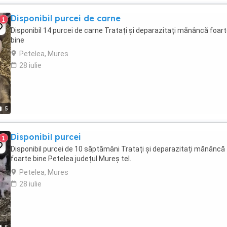
Disponibil purcei de carne
1
Disponibil 14 purcei de carne Tratați și deparazitați mănâncă foar
bine
Petelea, Mures
28 iulie
5
Disponibil purcei
1
Disponibil purcei de 10 săptămâni Tratați și deparazitați mănâncă
foarte bine Petelea județul Mureș tel.
Petelea, Mures
28 iulie