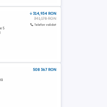
314,934 RON
341,178 RON
Telefon validat
de 5
l
508 367 RON
tă