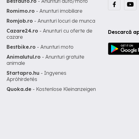
Bestauto.ro
- Anunturi auto/moto
Romimo.ro
- Anunturi imobiliare
Romjob.ro
- Anunturi locuri de munca
Cazare24.ro
- Anunturi cu oferte de
Descarcă ap
cazare
Bestbike.ro
- Anunturi moto
Animalutul.ro
- Anunturi gratuite
animale
Startapro.hu
- Ingyenes
Apróhirdetés
Quoka.de
- Kostenlose Kleinanzeigen