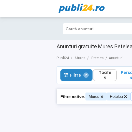
publi
24
.ro
Toate
Perso
Filtre
2
5
4
Anunturi gratuite Mures Petele
Publi24
Mures
Petelea
Anunturi
Toate
Pers
Filtre
2
5
Filtre active:
Mures
Petelea