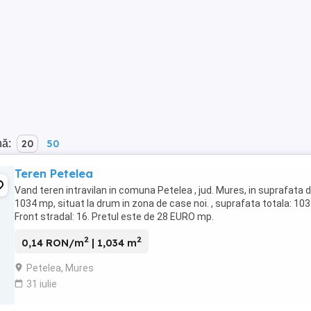
nă:
20
50
Teren Petelea
Vand teren intravilan in comuna Petelea , jud. Mures, in suprafata 
1034 mp, situat la drum in zona de case noi. , suprafata totala: 103
Front stradal: 16. Pretul este de 28 EURO mp.
2
2
0,14 RON/m
| 1,034 m
Petelea, Mures
31 iulie