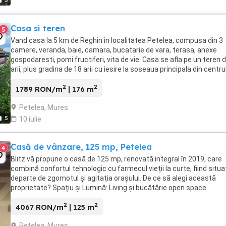
5
Casa si teren
5
Vand casa la 5 km de Reghin in localitatea Petelea, compusa din 3
camere, veranda, baie, camara, bucatarie de vara, terasa, anexe
gospodaresti, pomi fructiferi, vita de vie. Casa se afla pe un teren 
arii, plus gradina de 18 arii cu iesire la soseaua principala din centru
comunei. Utilitati: gaz, ...
2
2
1789 RON/m
| 176 m
Petelea, Mures
5
10 iulie
Casă de vânzare, 125 mp, Petelea
4
Blitz vă propune o casă de 125 mp, renovată integral în 2019, care
combină confortul tehnologic cu farmecul vieții la curte, fiind situa
departe de zgomotul și agitația orașului. De ce să alegi această
proprietate? Spațiu și Lumină: Living și bucătărie open space
primitoare, ideale pentru momentele ...
2
2
4067 RON/m
| 125 m
Petelea, Mures