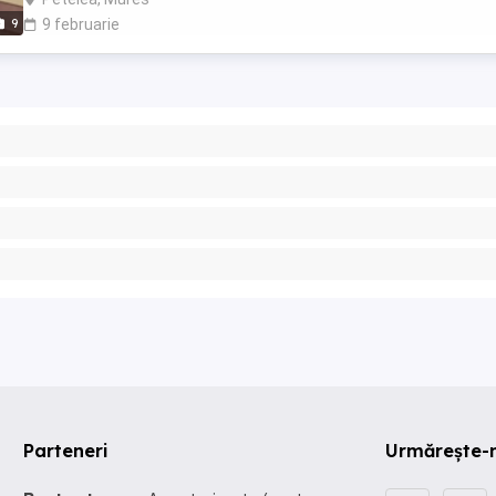
9
9 februarie
Parteneri
Urmărește-