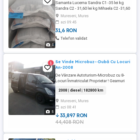
Samanta Lucerna Sandra C1 -35 lei kg
Sandra C2 - 31,60 lei kg Mihaela C2 -31,60
lei kg Trifoi 29 lei kg Iarba coasă pășune
Mureseni, Mures
18 lei kg Sparcetă 16 lei kg Măzăriche 9 lei
azi 09:45
kg Marfa se livrează din Iași în toată țara
31,6 RON
prin Cargus
Telefon validat
1
Se Vinde Microbuz--Dubă Cu Locuri
1
An-2008
De Vânzare Autoturism-Microbuz cu 8-
Locuri Înmatriculat Proprietar ! Geamuri
Fumurii Omologate .. Motorul
2008 | diesel | 182800 km
funcționează foarte bine ! Mașina Este
Modelul Fără Filtru De Particule ! Uși
Mureseni, Mures
Culisante Pe Ambele Părți ! ! Estetic mai are
azi 08:41
mici zgârieturi ! Clima Nu Funcționează !
5
33,897 RON
44,408 RON