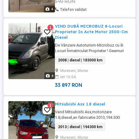
590 RON
4
Telefon validat
VIND DUBĂ MICROBUZ 8-Locuri
1
Proprietar In Acte Motor 2500-Cm
Diesel
De Vânzare Autoturism-Microbuz cu 8-
Locuri Înmatriculat Proprietar ! Geamuri
Fumurii Omologate .. Motorul
2008 | diesel | 183000 km
funcționează foarte bine ! Mașina Este
Modelul Fără Filtru De Particule ! Uși
Mureseni, Mures
Culisante Pe Ambele Părți ! ! Estetic mai are
6
ieri 16:04
mici zgârieturi ! Clima Nu Funcționează !
33 897 RON
Mitsubishi Asx 1.8 diesel
1
Vand Mitsubishi Asx,motorizare
1.8,diesel,an fabricatie 2013,194.300
km,cutie de viteza manuala,geamuri
2013 | diesel | 194300 km
electrice,ac,incalzire in scaune,oglinda
electrica,abs,airbag,carlig de
Mureseni, Mures