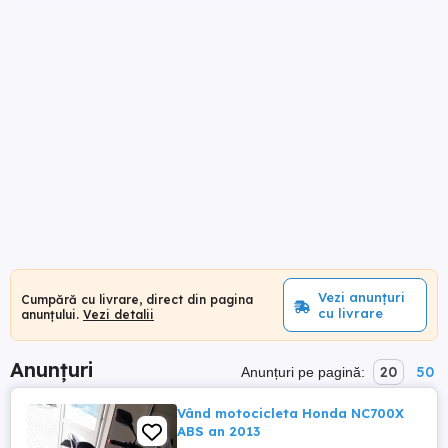
Vezi anunțuri
Cumpără cu livrare, direct din pagina
cu livrare
anunțului.
Vezi detalii
Anunțuri
20
50
Anunțuri pe pagină:
Vând motocicleta Honda NC700X
ABS an 2013