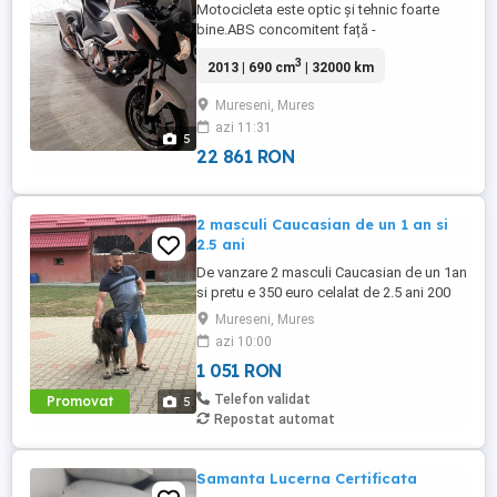
Motocicleta este optic și tehnic foarte
bine.ABS concomitent față -
spate,far,stopuri și semnalizatoare
3
2013 | 690 cm
| 32000 km
led.Anvelope 98%.Furca
servisata,telescoape ok,schimbat lanț,
Mureseni, Mures
plăcuțe frane,ulei și filtru ulei și aer,lichidul
azi 11:31
de frână schimbat,manete baracuda.Se
5
acordă fiscal pe loc,nu necesită nici o
22 861 RON
investiț ...
2 masculi Caucasian de un 1 an si
2.5 ani
De vanzare 2 masculi Caucasian de un 1an
si pretu e 350 euro celalat de 2.5 ani 200
euro un mascul cel de un e cu pedigree si
Mureseni, Mures
forte agresiv cel de 2 .5 nu este agresiv si
azi 10:00
nu are pedigree mai multe detali la tele
1 051 RON
Telefon validat
Promovat
5
Repostat automat
Samanta Lucerna Certificata