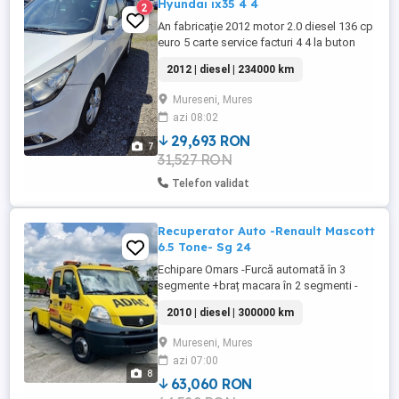
Hyundai ix35 4 4
2
An fabricație 2012 motor 2.0 diesel 136 cp
euro 5 carte service facturi 4 4 la buton
fără rugină mecanic ok computer bord
2012 | diesel | 234000 km
pilot automat asistenta pantă climatronic
comenzi volan cotiera radio CD scaune
Mureseni, Mures
încălzite față și spate geamuri electrice
azi 08:02
oglinzi electrice rabatabile centralizat
jante ...
29,693 RON
7
31,527 RON
Telefon validat
Recuperator Auto -Renault Mascott
6.5 Tone- Sg 24
Echipare Omars -Furcă automată în 3
segmente +braț macara în 2 segmenti -
Ochelari reglabili hidraulic -Hidraulic pe
2010 | diesel | 300000 km
cutie -Plăcuțe frâna față +spate schimbate
-Întinzătoare curele +role schimbate -
Mureseni, Mures
Geamuri electrice față -Oglinzi electrice -
azi 07:00
Aer condiționat funcțional -7 locuri -
8
Tahograf inteligent ...
63,060 RON