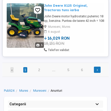
John Deere X125 Original,
Tractoras tuns iarba
John Deere motor hydrostatic puternic 18
cp, benzina. Puntea de taiere 42 inch = 108
cm, Full service inclusiv lame noi de
Mureseni, Mures
taiere.Arata si functioneaza impecabil. Se
6 august
vinde ce este expus in poze !
16,029 RON
18,131 RON
5
Telefon validat
›
‹
1
2
…
5
6
Publi24
Mures
Mureseni
Anunturi
Categorii