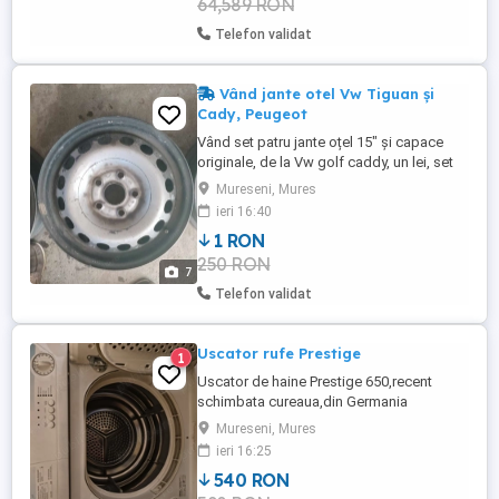
64,589 RON
Telefon validat
Vând jante otel Vw Tiguan și
Cady, Peugeot
Vând set patru jante oțel 15" și capace
originale, de la Vw golf caddy, un lei, set
Jante oțel Vw Tiguan originale, un lei și
Mureseni, Mures
set jante oțel Peugeot un leu
ieri 16:40
1 RON
250 RON
7
Telefon validat
Uscator rufe Prestige
1
Uscator de haine Prestige 650,recent
schimbata cureaua,din Germania
Mureseni, Mures
ieri 16:25
540 RON