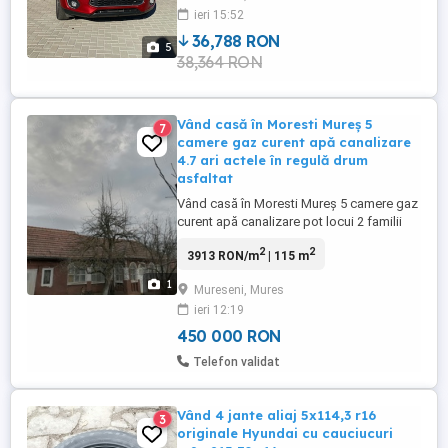
remorcare,comenzi la
ieri 15:52
volan,abs,esp,eds,filtru de
particule,inchidere centralizata,janta de
36,788 RON
5
aliaj,navigatie,oglinzi
38,364 RON
incalzite,servodirectie,proiectoare,senzor
...
Vând casă în Moresti Mureș 5
7
camere gaz curent apă canalizare
4.7 ari actele în regulă drum
asfaltat
Vând casă în Moresti Mureș 5 camere gaz
curent apă canalizare pot locui 2 familii
are 2 întrări 4,7 ari grădină pomi fructiferi
2
2
3913 RON/m
| 115 m
vită de vie actele în regulă la 6 km de Tg
Mureș drum asfaltat Preț 89999euro
1
Mureseni, Mures
negociabil
ieri 12:19
450 000 RON
Telefon validat
Vând 4 jante aliaj 5x114,3 r16
3
originale Hyundai cu cauciucuri