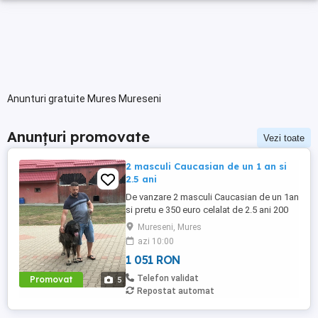
Anunturi gratuite Mures Mureseni
Anunțuri promovate
Vezi toate
2 masculi Caucasian de un 1 an si
2.5 ani
De vanzare 2 masculi Caucasian de un 1an
si pretu e 350 euro celalat de 2.5 ani 200
euro un mascul cel de un e cu pedigree si
Mureseni, Mures
forte agresiv cel de 2 .5 nu este agresiv si
azi 10:00
nu are pedigree mai multe detali la tele
1 051 RON
Telefon validat
Promovat
5
Repostat automat