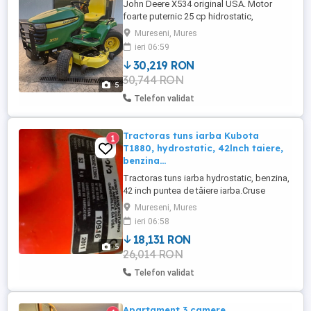
John Deere X534 original USA. Motor
foarte puternic 25 cp hidrostatic,
automatic. Este un tractoras profesional,
Mureseni, Mures
directie servo (asistare hydraulica),
ieri 06:59
ridicare lasare a masei de taiere hidraulica
30,219 RON
( buton), toate 4 roti rotative , iluminare
30,744 RON
LCD, cruse control, blocare parcare. Are
5
full service; filtre ...
Telefon validat
Tractoras tuns iarba Kubota
1
T1880, hydrostatic, 42lnch taiere,
benzina...
Tractoras tuns iarba hydrostatic, benzina,
42 inch puntea de tăiere iarba.Cruse
control Un produs american premium ,
Mureseni, Mures
singurul model pe benzina de la Kubota.
ieri 06:58
Arată și funcționează impecabil . singurul
18,131 RON
exemplar din țară .
5
26,014 RON
Telefon validat
Apartament 3 camere