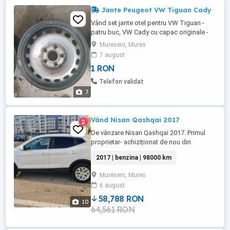
Jante Peugeot VW Tiguan Cady
Vând set jante otel pentru VW Tiguan -
patru buc, VW Cady cu capac originale -
patru buc și Peugeot 307 - patru
Mureseni, Mures
buc.0742358709
7 august
1 RON
Telefon validat
7
Vând Nisan Qashqai 2017
2
De vânzare Nisan Qashqai 2017. Primul
proprietar- achiziționat de nou din
reprezentantă. Masina arată și
2017 | benzina | 98000 km
funcționează impecabil. Se vinde cu 4
anvelope fără jante de vara.
Mureseni, Mures
6 august
58,788 RON
10
64,561 RON