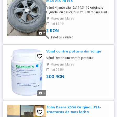
m&s 215 70 r16
Vând 4 jante aliaj 5x114,3 r16 originale
Hyundai cu cauciucuri 215 70 r16 nu sunt
strâmbe sau sudate se potrivesc pe Dacia
Mureseni, Mures
Daster Nissan Qashqai Hyundai Mazda
ieri 12:19
Craysler toată gama de japoneze
2 RON
2
Telefon validat
Vând contra potasiu din sânge
Vând Resonium contra potasiu !
Mureseni, Mures
ieri 09:59
200 RON
1
John Deere X534 Original USA-
Tractoras de tuns iarba