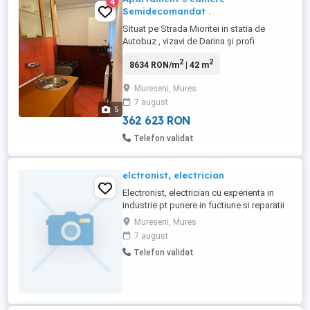
4
Semidecomandat .
Situat pe Strada Mioritei in statia de
Autobuz , vizavi de Darina și profi
.Geamurile nu sunt la principala oferind
2
2
8634 RON/m
| 42 m
liniste si un peisaj . Este mobilat cu
electrocasnice și renovat . Mai multe detali
Mureseni, Mures
la nr de Telefon .prețul este de 71000mii
7 august
Euro, ușor negociabil !
5
362 623 RON
Telefon validat
elctronist, electrician
Electronist, electrician cu experienta in
industrie pt punere in fuctiune si reparatii
la variatoarele de turatie pt motoare de
Mureseni, Mures
curent continu si alternativ, depanaj pt
7 august
placi electronice pt automatisme cu
Telefon validat
circuite logice si alte aparate, depanaj
electric etc. caut de lucru in zona orasului
Tg. Mures ...