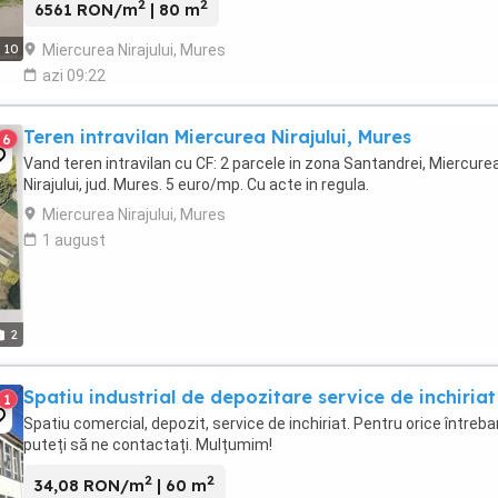
2
2
6561 RON/m
| 80 m
Miercurea Nirajului, Mures
10
azi 09:22
Teren intravilan Miercurea Nirajului, Mures
6
Vand teren intravilan cu CF: 2 parcele in zona Santandrei, Miercure
Nirajului, jud. Mures. 5 euro/mp. Cu acte in regula.
Miercurea Nirajului, Mures
1 august
2
Spatiu industrial de depozitare service de inchiriat
1
Spatiu comercial, depozit, service de inchiriat. Pentru orice întreba
puteți să ne contactați. Mulțumim!
2
2
34,08 RON/m
| 60 m