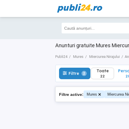
publi
24
.ro
Toate
Perso
Filtre
2
22
20
Anunturi gratuite Mures Miercur
Publi24
Mures
Miercurea Nirajului
An
Toate
Pers
Filtre
2
22
2
Filtre active:
Mures
Miercurea Nir