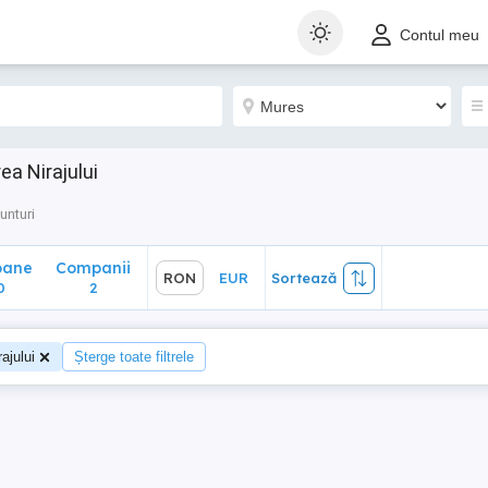
ane
Companii
RON
EUR
Sortează
Contul meu
2
ea Nirajului
unturi
oane
Companii
RON
EUR
Sortează
0
2
ajului
Șterge toate filtrele