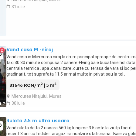
31 iulie
Vand casa M -niraj
2
Vand casa in Miercurea niraj la drum principal aproape de centru m
taxi 30.30 minute compusa 2 canere +lving baie bucatarie hol dota
centrala termica . apa .canalizare .curte cu terasa de vara si loc p
gradinarit. tot suprafata 11.5 ar mai multe in privat sau la tel .
2
2
81646 RON/m
| 5 m
Miercurea Nirajului, Mures
30 iulie
7
Rulota 3.5 m ultra usoara
Vand rulota delta 2 usoara 560 kg lungime 3.5 acte la zii itp facut
recent 3 ani cu fridider .aragaz .si incalzire stationana . Baie vu goli