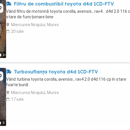
Filtru de combustibil toyota d4d 1CD-FTV
Vând filtru de motorină toyota corolla, avensis , rav4... d4d 2.0 116 c
stare de funcționare bine
Miercurea Nirajului, Mures
20 iulie
2
Turbosuflanța toyota d4d 1CD-FTV
Vând turbina toyota corolla, avensis , rav4 2.0 d4d 116 cp în stare
foarte bună
Miercurea Nirajului, Mures
17 iulie
5