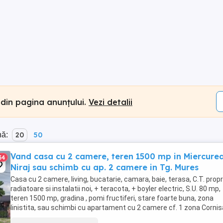
 din pagina anunțului.
Vezi detalii
nă:
20
50
Vand casa cu 2 camere, teren 1500 mp in Miercure
34
Niraj sau schimb cu ap. 2 camere in Tg. Mures
Casa cu 2 camere, living, bucatarie, camara, baie, terasa, C.T. propr
radiatoare si instalatii noi, + teracota, + boyler electric, S.U. 80 mp,
teren 1500 mp, gradina , pomi fructiferi, stare foarte buna, zona
linistita, sau schimbi cu apartament cu 2 camere cf. 1 zona Cornis
sau 7 Noiembrie in ...