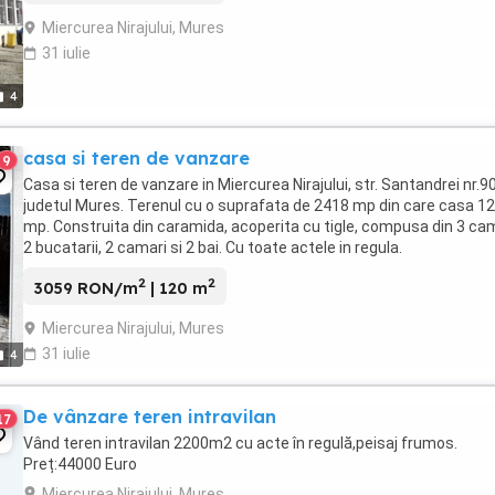
Miercurea Nirajului, Mures
31 iulie
4
casa si teren de vanzare
9
Casa si teren de vanzare in Miercurea Nirajului, str. Santandrei nr.90
judetul Mures. Terenul cu o suprafata de 2418 mp din care casa 1
mp. Construita din caramida, acoperita cu tigle, compusa din 3 ca
2 bucatarii, 2 camari si 2 bai. Cu toate actele in regula.
2
2
3059 RON/m
| 120 m
Miercurea Nirajului, Mures
31 iulie
4
De vânzare teren intravilan
17
Vând teren intravilan 2200m2 cu acte în regulă,peisaj frumos.
Preț:44000 Euro
Miercurea Nirajului, Mures