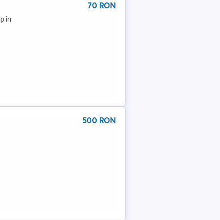
70 RON
p în
500 RON