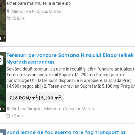
exterioara mai multe la la tel euro
Miercurea Nirajului, Mures
25 iulie
7
Terenuri de vanzare Santana Nirajului Elado telkek
Nyaradszentannan
Se vând două terenuri, cu acte în regulă și cărți funciare actualizate
Teren intravilan construibil Suprafață: 790 mp Potrivit pentru
construcție Utilitățile sunt disponibile în apropiere, la stradă Preț:
14.990 (negociabil) 2. Teren extravilan Suprafață: 5.100 mp Preț: 6
(negociabil) Ambele ...
2
2
7,18 RON/m
| 5,100 m
Sîntana Nirajului, Miercurea Nirajului, Mures
4
24 iulie
vand lemne de foc esenta tare fag transport la