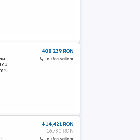
408 229 RON
axi
Telefon validat
t cu
entru
14,421 RON
16,780 RON
re
Telefon validat