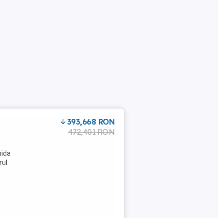
393,668 RON
472,401 RON
o
mida
rul