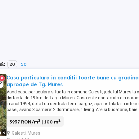
nă:
20
50
Casa particulara in conditii foarte bune cu gradina
9
aproape de Tg. Mures
Vand casa particulara situata in comuna Galesti, judetul Mures la 
distanta de 19 km de Targu Mures. Casa este construita din cara
in anul 1994, dotat cu centrala termica-gaz, apa instalata in interio
casei, avand 3 camere: 2 dormitoare, 1 living. Are si bucatarie, baie
proprie, camara, un coridor ...
2
2
3937 RON/m
| 100 m
Galesti, Mures
9