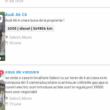
azi 18:09
Audi A6 C6
Audi A6 in stare buna de la proprietar !
2005 | diesel | 369836 km
Galesti, Mures
30 iunie
2
casa de vanzare
6
se vinde o casa in localitate Galest cu un teren de 6 ari.casa este
compusa din 3 camera,bucatarie si antreu,iar utilitatile gaz,apa si
curent electric sunt introduse.actele sunt in regula.pret 39000
euro.usor negociabil.
Galesti, Mures
19 iunie