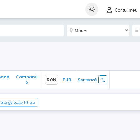
ane
Companii
RON
EUR
Sortează
Contul meu
0
oane
Companii
RON
EUR
Sortează
0
Șterge toate filtrele