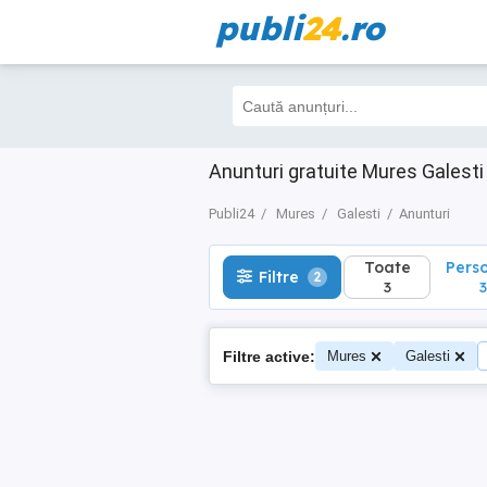
publi
24
.ro
Toate
Perso
Filtre
2
3
3
Anunturi gratuite Mures Galesti
Publi24
Mures
Galesti
Anunturi
Toate
Pers
Filtre
2
3
3
Filtre active:
Mures
Galesti