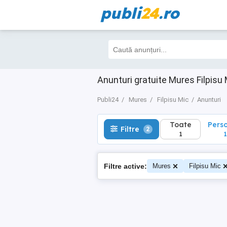
publi
24
.ro
Toate
Perso
Filtre
2
1
1
Anunturi gratuite Mures Filpisu 
Publi24
Mures
Filpisu Mic
Anunturi
Toate
Pers
Filtre
2
1
1
Filtre active:
Mures
Filpisu Mic