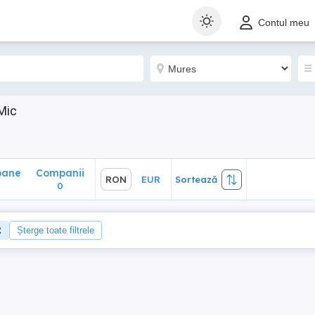
ane
Companii
RON
EUR
Sortează
Contul meu
0
Mic
oane
Companii
RON
EUR
Sortează
0
Șterge toate filtrele