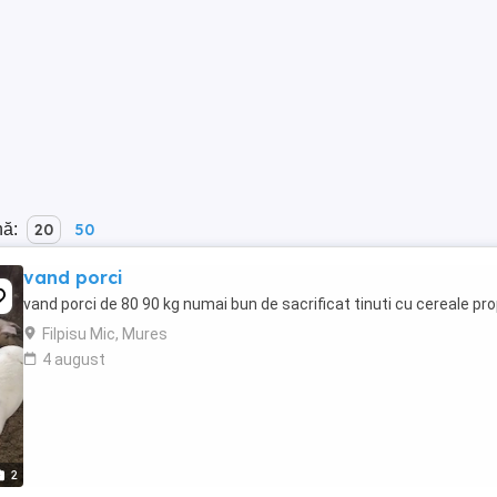
nă:
20
50
vand porci
vand porci de 80 90 kg numai bun de sacrificat tinuti cu cereale pro
Filpisu Mic, Mures
4 august
2