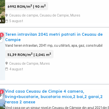
dressing.
2
2
6992 RON/m
| 90 m
Ceuasu de campie, Ceuasu de Campie, Mures
5
5 august
Teren intravilan 2041 metri patrati in Ceuasu de
5
Campie
Vand teren intravilan, 2041 mp, cu utilitati, apa, gaz, construibil
2
2
51,39 RON/m
| 2,041 m
Ceuasu de Campie, Mures
4 august
Vind casa Ceuasu de Cimpie 4 camera,
2
living+bucatarie, bucataria mica,2 bai,2 garai,2
terasa 2 anexe
Vind casa pe un singur nivel,in Ceuasu de Câmpie din anul 2021din