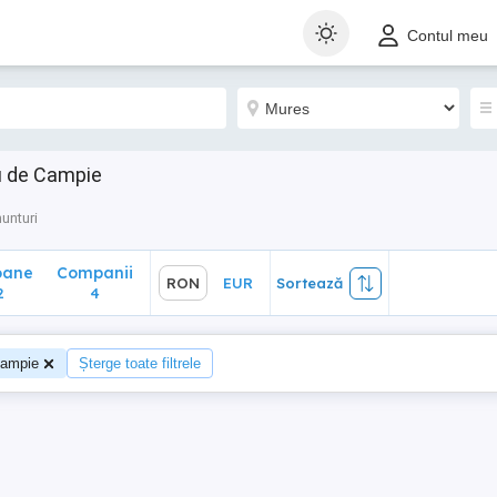
ane
Companii
RON
EUR
Sortează
Contul meu
4
u de Campie
unturi
oane
Companii
RON
EUR
Sortează
2
4
Campie
Șterge toate filtrele