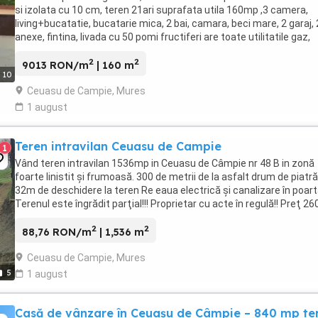
si izolata cu 10 cm, teren 21ari suprafata utila 160mp ,3 camera,
living+bucatatie, bucatarie mica, 2 bai, camara, beci mare, 2 garaj, 
anexe, fintina, livada cu 50 pomi fructiferi are toate utilitatile gaz,
electricitate, apa canalizare, ...
2
2
9013 RON/m
| 160 m
10
Ceuasu de Campie, Mures
1 august
Teren intravilan Ceuasu de Campie
1
Vând teren intravilan 1536mp in Ceuasu de Câmpie nr 48 B in zonă
foarte linistit şi frumoasă. 300 de metrii de la asfalt drum de piatră
32m de deschidere la teren Re eaua electrică şi canalizare în poart
Terenul este îngrădit parţial!!! Proprietar cu acte în regulă!! Preţ 2
euro neg. Locaţia ...
2
2
88,76 RON/m
| 1,536 m
Ceuasu de Campie, Mures
5
1 august
Casă de vânzare în Ceuașu de Câmpie – 840 mp te