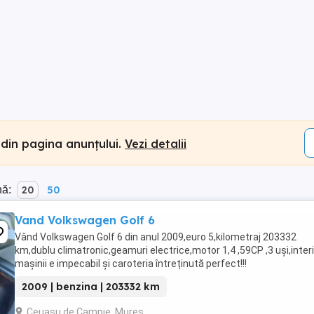
 din pagina anunțului.
Vezi detalii
nă:
20
50
Vand Volkswagen Golf 6
Vând Volkswagen Golf 6 din anul 2009,euro 5,kilometraj 203332
km,dublu climatronic,geamuri electrice,motor 1,4 ,59CP ,3 uși,interi
mașinii e impecabil și caroteria întreținută perfect!!!
2009 | benzina | 203332 km
Ceuasu de Campie, Mures