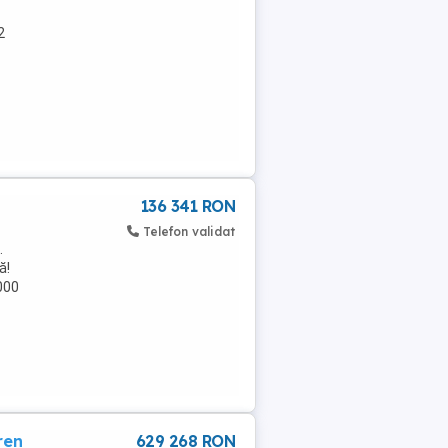
2
136 341 RON
Telefon validat
.
ă!
6000
ren
629 268 RON