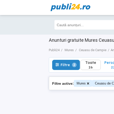
publi
24
.ro
Toate
Perso
Filtre
2
26
22
Anunturi gratuite Mures Ceuas
Publi24
Mures
Ceuasu de Campie
An
Toate
Pers
Filtre
2
26
2
Filtre active:
Mures
Ceuasu de 