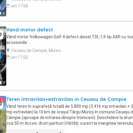
ieri 17:06
5
Vand motor defect
Vând motor Volkswagen Golf 4 defect diesel TDI ,1,9 tip AXR cu to
accesoriile
Ceuasu de Campie, Mures
ieri 17:02
3
Teren intravilan+extravilan in Ceuasu de Campie
1
Vând teren în suprafață totală de 5.800 mp (3.416 mp intravilan + 
mp extravilan) la 10 km de orașul Târgu Mureș în comuna Ceuașu 
Câmpie (aproape de intrarea dinspre Voiniceni). Deschidere la drum
cca 50 m Acces: drum pietruit Utilități: curent la marginea terenului
apă și gaz la aproximativ ...