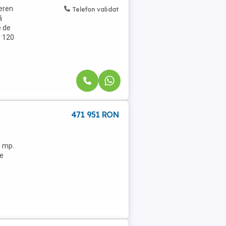
eren
Telefon validat
ă
e de
v 120
471 951 RON
0 mp.
re