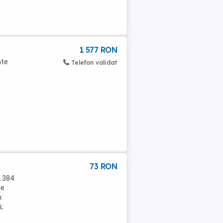
1 577 RON
ate
Telefon validat
73 RON
2.384
de
:
;