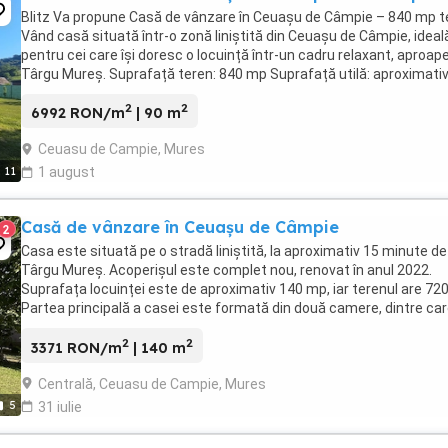
Blitz Va propune Casă de vânzare în Ceuașu de Câmpie – 840 mp t
Vând casă situată într-o zonă liniștită din Ceuașu de Câmpie, ideal
pentru cei care își doresc o locuință într-un cadru relaxant, aproap
Târgu Mureș. Suprafață teren: 840 mp Suprafață utilă: aproximati
mp Zonă liniștită ...
2
2
6992 RON/m
| 90 m
Ceuasu de Campie, Mures
11
1 august
Casă de vânzare în Ceuașu de Câmpie
2
Casa este situată pe o stradă liniștită, la aproximativ 15 minute de
Târgu Mureș. Acoperișul este complet nou, renovat în anul 2022.
Suprafața locuinței este de aproximativ 140 mp, iar terenul are 72
Partea principală a casei este formată din două camere, dintre ca
cea mai mare dispune de dressing, ...
2
2
3371 RON/m
| 140 m
Centrală, Ceuasu de Campie, Mures
5
31 iulie