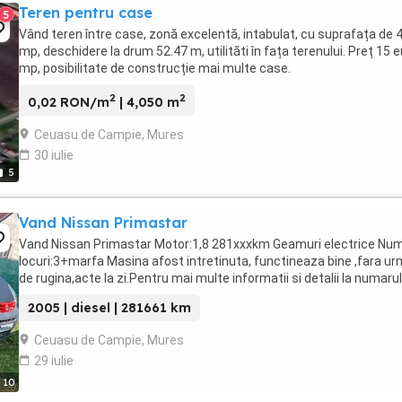
Teren pentru case
5
Vând teren între case, zonă excelentă, intabulat, cu suprafața de 
mp, deschidere la drum 52.47 m, utilităti în fața terenului. Preț 15 
mp, posibilitate de construcție mai multe case.
2
2
0,02 RON/m
| 4,050 m
Ceuasu de Campie, Mures
30 iulie
5
Vand Nissan Primastar
Vand Nissan Primastar Motor:1,8 281xxxkm Geamuri electrice Nu
locuri:3+marfa Masina afost intretinuta, functineaza bine ,fara u
de rugina,acte la zi.Pentru mai multe informatii si detalii la numarul
2005 | diesel | 281661 km
Ceuasu de Campie, Mures
29 iulie
10