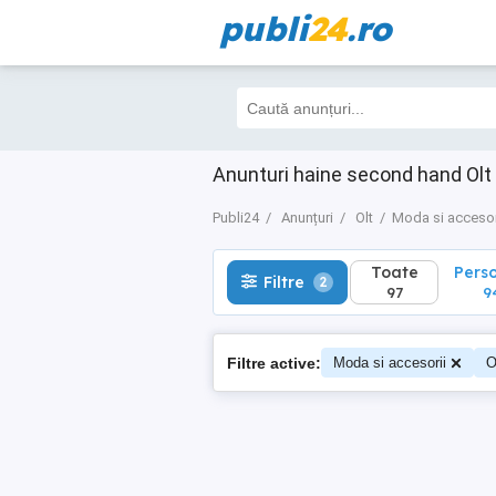
publi
24
.ro
Toate
Perso
Filtre
2
97
94
Anunturi haine second hand Olt
Publi24
Anunțuri
Olt
Moda si accesor
Toate
Pers
Filtre
2
97
9
Filtre active:
Moda si accesorii
O