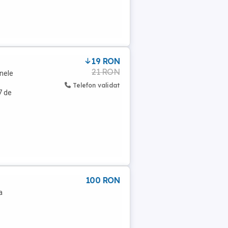
19 RON
21 RON
anele
Telefon validat
7 de
100 RON
a