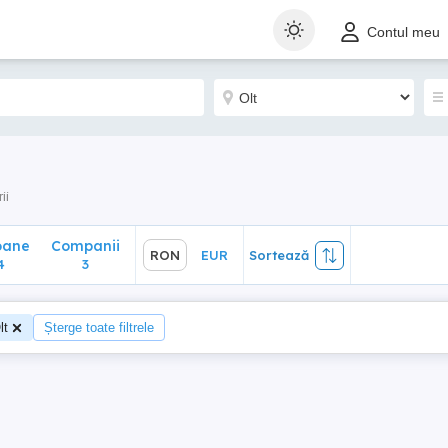
ane
Companii
RON
EUR
Sortează
Contul meu
3
ii
oane
Companii
RON
EUR
Sortează
4
3
lt
Șterge toate filtrele