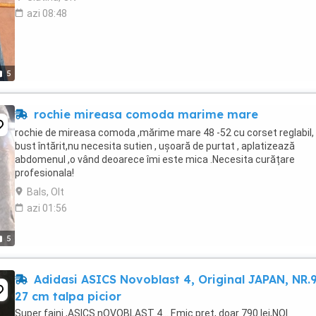
azi 08:48
5
rochie mireasa comoda marime mare
rochie de mireasa comoda ,mărime mare 48 -52 cu corset reglabil,
bust întărit,nu necesita sutien , ușoară de purtat , aplatizează
abdomenul ,o vând deoarece îmi este mica .Necesita curățare
profesionala!
Bals, Olt
azi 01:56
5
Adidasi ASICS Novoblast 4, Original JAPAN, NR.9..
27 cm talpa picior
Super faini ,ASICS nOVOBLAST 4... F.mic pret, doar 790 lei,NOI