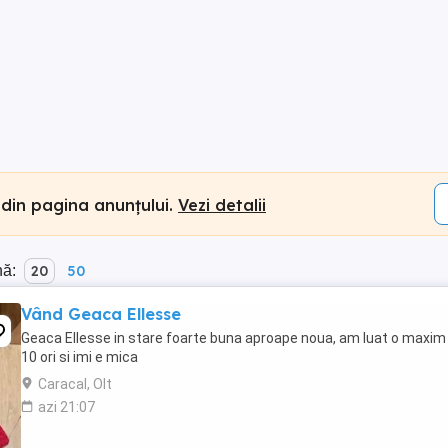
 din pagina anunțului.
Vezi detalii
nă:
20
50
Vând Geaca Ellesse
Geaca Ellesse in stare foarte buna aproape noua, am luat o maxim
10 ori si imi e mica
Caracal, Olt
azi 21:07