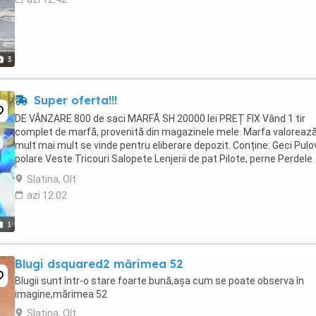
3
Super oferta!!!
DE VÂNZARE 800 de saci MARFĂ SH 20000 lei PREȚ FIX Vând 1 tir
complet de marfă, provenită din magazinele mele. Marfa valoreaz
mult mai mult se vinde pentru eliberare depozit. Conține: Geci Pulo
polare Veste Tricouri Salopete Lenjerii de pat Pilote, perne Perdele
Încălțăminte: ...
Slatina, Olt
azi 12:02
1
Blugi dsquared2 mărimea 52
Blugii sunt într-o stare foarte bună,așa cum se poate observa în
imagine,mărimea 52
Slatina, Olt