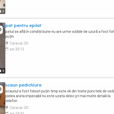
2
pat pentru epilat
patul se află în condiții bune nu are urme vizibile de uzură a fost fol
puțin
Caracal, Olt
azi 20:13
2
scaun pedichiura
scaunul a fost folosit puțin timp este ok din toate punctele de ved
pielea arata impecabil nu este uzata deloc pt mai multe detalii la
telefon
Caracal, Olt
azi 19:55