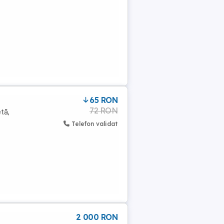
65 RON
72 RON
tă,
Telefon validat
2 000 RON