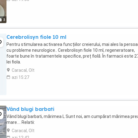
3
Cerebrolisyn fiole 10 ml
Pentru stimularea activarea funcțiilor creierului, mai ales la perso
cu probleme neurologice.. Cerebrolisyn fiole 10 ml, regeneratoare,
foarte bune în tratamentele specifice, preț fiolă. În farmacii este 2
lei fiola.
Caracal, Olt
azi 15:27
Vând blugi barbati
Vând blugi barbati, mărimea L Sunt noi, am cumpărat mărimea pre
mare.... Relatii:
Caracal, Olt
azi 12:42