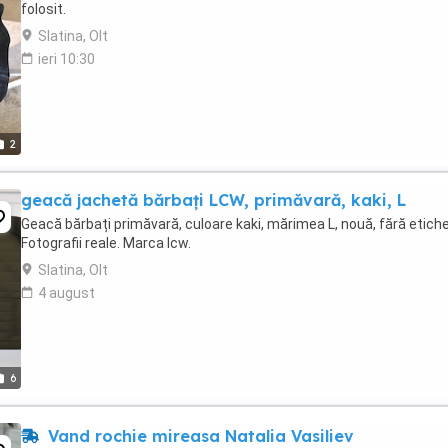
folosit.
Slatina, Olt
ieri 10:30
2
geacă jachetă bărbați LCW, primăvară, kaki, L
Geacă bărbați primăvară, culoare kaki, mărimea L, nouă, fără etiche
Fotografii reale. Marca lcw.
Slatina, Olt
4 august
6
Vand rochie mireasa Natalia Vasiliev