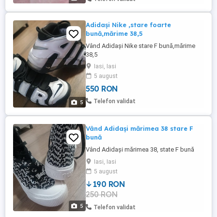
Adidași Nike ,stare foarte
bună,mărime 38,5
Vând Adidași Nike stare F bună,mărime
38,5
Iasi, Iasi
5 august
550 RON
Telefon validat
5
Vând Adidași mărimea 38 stare F
bună
Vând Adidași mărimea 38, state F bună
Iasi, Iasi
5 august
190 RON
250 RON
5
Telefon validat