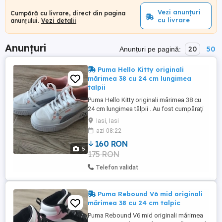
Vezi anunțuri
Cumpără cu livrare, direct din pagina
cu livrare
anunțului.
Vezi detalii
Anunțuri
20
50
Anunțuri pe pagină:
Puma Hello Kitty originali
mărimea 38 cu 24 cm lungimea
talpii
Puma Hello Kitty originali mărimea 38 cu
24 cm lungimea tălpii . Au fost cumpărați
din Italia anul trecut și au fost purtați o
Iasi, Iasi
singura data. Anul asta au rămas mici .
azi 08:22
160 RON
5
175 RON
Telefon validat
Puma Rebound V6 mid originali
mărimea 38 cu 24 cm talpic
Puma Rebound V6 mid originali mărimea