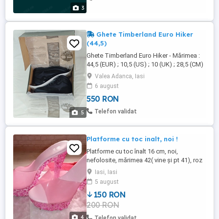
3
Ghete Timberland Euro Hiker
(44,5)
Ghete Timberland Euro Hiker - Mărimea :
44,5 (EUR) ; 10,5 (US) ; 10 (UK) ; 28,5 (CM)
- Stare : NOU ; Cutie - Material : piele
Valea Adanca, Iasi
NOTĂ: - pt. mărimea exactă a produsului
6 august
(talie ; umeri ; lungime), intrați direct pe
550 RON
site-ul : haine- raperi. shopmania. biz (din
2006 pe piața românească) , unde găsiți
Telefon validat
5
mai ...
Platforme cu toc inalt, noi !
Platforme cu toc înalt 16 cm, noi,
nefolosite, mărimea 42( vine și pt 41), roz
cu paiete!
Iasi, Iasi
5 august
150 RON
200 RON
4
Telefon validat