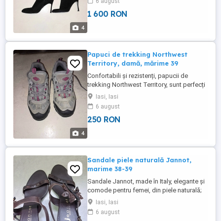
6 august
înălțime. Folosite o singură dată
1 600 RON
4
Papuci de trekking Northwest
Territory, damă, mărime 39
Confortabili și rezistenți, papucii de
trekking Northwest Territory, sunt perfecți
pentru drumețiile în natură. Sunt bine
Iasi, Iasi
lucrați, impermeabili, protejează bine
6 august
piciorul. Folosiți o singură dată.
250 RON
4
Sandale piele naturală Jannot,
marime 38-39
Sandale Jannot, made în Italy, elegante și
comode pentru femei, din piele naturală;
talpă de piele naturală. Sunt de culoare
Iasi, Iasi
maro, mărimea 38-39. Se pot purta atat la
6 august
tinuta elegantă cât si casual. Pielea este