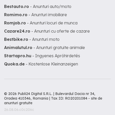
Bestauto.ro
- Anunturi auto/moto
Romimo.ro
- Anunturi imobiliare
Romjob.ro
- Anunturi locuri de munca
Cazare24.ro
- Anunturi cu oferte de cazare
Bestbike.ro
- Anunturi moto
Animalutul.ro
- Anunturi gratuite animale
Startapro.hu
- Ingyenes Apróhirdetés
Quoka.de
- Kostenlose Kleinanzeigen
© 2026 Publi24 Digital S.R.L. | Bulevardul Dacia nr 34,
Oradea 410346, Romania | Tax ID: RO20201084 -
site de
anunturi gratuite
26.08.06.c0c206c