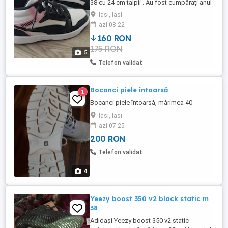
38 cu 24 cm talpii . Au fost cumpărați anul
trecut din Italia și purtați o singura dată.
Iasi, Iasi
Anul asta au rămas mici .
azi 08:22
160 RON
175 RON
5
Telefon validat
Bocanci piele întoarsă
1
Bocanci piele întoarsă, mărimea 40
Iasi, Iasi
azi 07:25
200 RON
Telefon validat
4
Yeezy boost 350 v2 black static m
38
Adidași Yeezy boost 350 v2 static