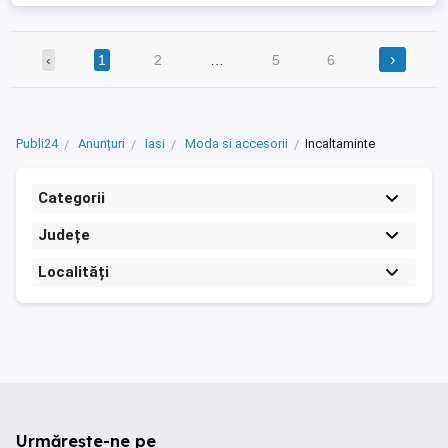
›
‹
1
2
…
5
6
Publi24
Anunțuri
Iasi
Moda si accesorii
Incaltaminte
Categorii
Județe
Localități
Urmărește-ne pe