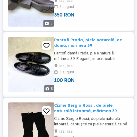
Iasi, Iasi
confortabile pentru sezonul rece toamnă,
6 august
iarnă. Foarte comode si practice, lucrate
350 RON
din piele de bovină, moale și rezistentă.
Talpă groasă, turnată. Se prezintă foarte
5
bine.
Pantofi Prada, piele naturală, de
damă, mărimea 39
Pantofi damă Prada, piele naturală,
mărimea 39. Eleganti, impermeabili.
Iasi, Iasi
6 august
100 RON
3
Cizme Sergio Rossi, de piele
naturală întoarsă, mărimea 39
Cizme Sergio Rossi, de piele naturală
întoarsă, captușite cu piele naturală, talpă
de piele naturală. Elegante, comode, bine
Iasi, Iasi
lucrate, de înaltă clasă. Tocul are 10 cm