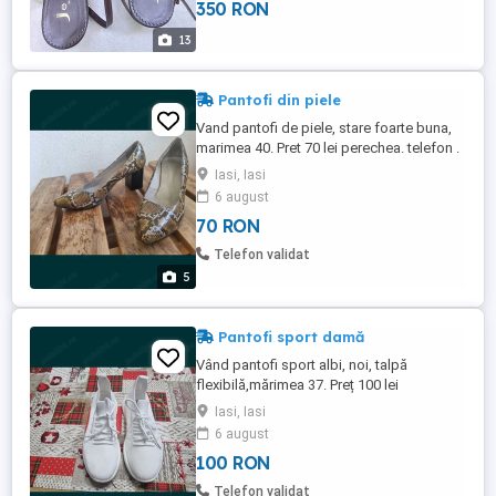
350 RON
de calitate superioară. Folosite o singură
dată.
13
Pantofi din piele
Vand pantofi de piele, stare foarte buna,
marimea 40. Pret 70 lei perechea. telefon .
Iasi, Iasi
6 august
70 RON
Telefon validat
5
Pantofi sport damă
Vând pantofi sport albi, noi, talpă
flexibilă,mărimea 37. Preț 100 lei
negociabil. Mobil .
Iasi, Iasi
6 august
100 RON
Telefon validat