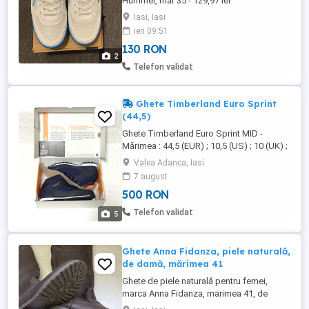
Hummel, mar 35 - 129,97 lei
Iasi, Iasi
ieri 09:51
130 RON
2
Telefon validat
Ghete Timberland Euro Sprint
(44,5)
Ghete Timberland Euro Sprint MID -
Mărimea : 44,5 (EUR) ; 10,5 (US) ; 10 (UK) ;
28,5 (CM) - Stare : NOU ; Cutie - Material :
Valea Adanca, Iasi
textil NOTĂ: - pt. mărimea exactă a
7 august
produsului (talie ; umeri ; lungime), intrați
500 RON
direct pe site-ul : haine- raperi. shopmania.
biz (din 2006 pe piața românească) , unde
Telefon validat
5
găsiți ...
Ghete Anna Fidanza, piele naturală,
de damă, mărimea 41
Ghete de piele naturală pentru femei,
marca Anna Fidanza, marimea 41, de
culoare maro închis. Ghete lungi,