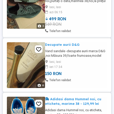
noi,purtați o dată,mărimea 38,noi,la prețul
de 499lei. Relații la telefon
Iasi, Iasi
azi 06:15
499 RON
569 RON
3
Telefon validat
Decupate aurii D&G
Vand sandale -decupate aurii marca D&G
,noi Măsura 39,foarte frumoase,model
deosebit,toc inalt Doar pentru iasi
Iasi, Iasi
ieri 17:34
150 RON
Telefon validat
6
Adidasi dama Hummel noi, cu
eticheta, marime 38 - 129,99 lei
Adidasi dama Hummel noi, cu eticheta,