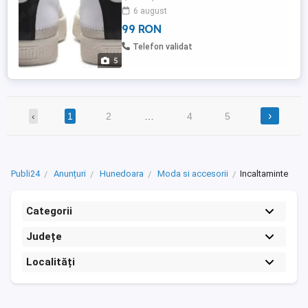
gros 100 lei perechea doar en gros ,en
6 august
detail de la 200 lei buc
99 RON
Telefon validat
5
›
‹
1
2
…
4
5
Publi24
Anunțuri
Hunedoara
Moda si accesorii
Incaltaminte
Categorii
Județe
Localități