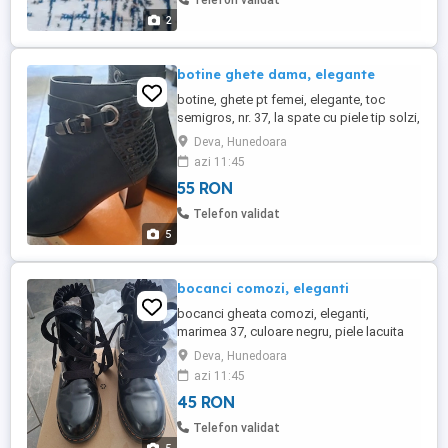
Telefon validat
2
botine ghete dama, elegante
botine, ghete pt femei, elegante, toc
semigros, nr. 37, la spate cu piele tip solzi,
interesante, culoare bleomarin
Deva, Hunedoara
azi 11:45
55 RON
Telefon validat
5
bocanci comozi, eleganti
bocanci gheata comozi, eleganti,
marimea 37, culoare negru, piele lacuita
Deva, Hunedoara
azi 11:45
45 RON
Telefon validat