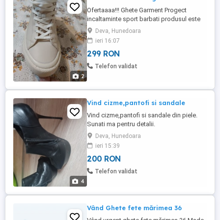
Ofertaaaa!!! Ghete Garment Progect
incaltaminte sport barbati produsul este
nou calitate premium
Deva, Hunedoara
ieri 16:07
299 RON
Telefon validat
2
Vind cizme,pantofi si sandale
Vind cizme,pantofi si sandale din piele.
Sunati ma pentru detalii.
Deva, Hunedoara
ieri 15:39
200 RON
Telefon validat
4
Vând Ghete fete mărimea 36