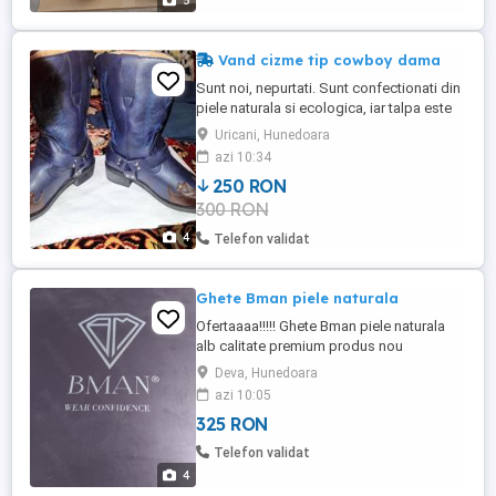
5
Vand cizme tip cowboy dama
Sunt noi, nepurtati. Sunt confectionati din
piele naturala si ecologica, iar talpa este
din cauciuc.
Uricani, Hunedoara
azi 10:34
250 RON
300 RON
4
Telefon validat
Ghete Bman piele naturala
Ofertaaaa!!!!! Ghete Bman piele naturala
alb calitate premium produs nou
Deva, Hunedoara
azi 10:05
325 RON
Telefon validat
4