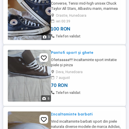
Converse, Tenisi mid-high unisex Chuck
Taylor All Stars, Albastru marin, marimea
41.5, cumparati de la Hervis. Predare
Orastie, Hunedoara
personala in Orastie.
ieri 00:39
100 RON
Telefon validat
3
Pantofi sport și ghete
Ofertaaaaa!!!! Incaltaminte sport imitatie
piele și pinza
Deva, Hunedoara
7 august
70 RON
Telefon validat
5
Incaltaminte barbati
Vind incaltaminte barbati sport din piele
naturala diverse modele de marca Adidas,