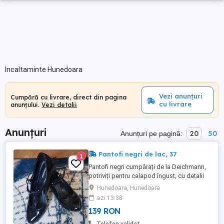
Incaltaminte Hunedoara
Vezi anunțuri
Cumpără cu livrare, direct din pagina
cu livrare
anunțului.
Vezi detalii
Anunțuri
20
50
Anunțuri pe pagină:
Pantofi negri de lac, 37
1
Pantofi negri cumpărați de la Deichmann,
potriviți pentru calapod îngust, cu detalii
de lac. Potrivit pentru mărimea 37. Ideali
Hunedoara, Hunedoara
pentru un look elegant și
azi 13:38
confortabil.Articol disponibil atât timp cât
139 RON
este vizibil.