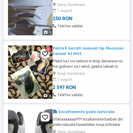
Palladium, Puma,Garment Progect, în stare
Deva, Hunedoara
de nou toate
7 august
250 RON
Telefon validat
1
Pantofi lucrati manual tip Mocasini
2
Casual 41 NOI
Pretul nu-l voi reduce in timp deoarece nu
ma grabesc sa-i vand, geaba salvati in
favorite crezand ca-l scad, normal il cresc
Brad, Hunedoara
constant Doar 2597 lei negociabil oricum
7 august
valoreaza mai mult de atat Nu-i trimit cu
2 597 RON
ramburs Care vor sa-mi vanda ori isi dau
cu parerea sau compara cu alte oferte
Telefon validat
4
ignor si blochez Rog ...
Incaltaminte piele naturala
Ofertaaaaaaa!!!!!!! Incaltaminte barbati din
piele naturala bineinteles noua lichidare
de stoc, diferite branduri de renume en
Deva, Hunedoara