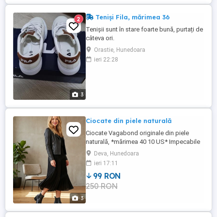
Teniși Fila, mărimea 36
2
Tenișii sunt în stare foarte bună, purtați de
câteva ori.
Orastie, Hunedoara
ieri 22:28
3
Ciocate din piele naturală
Ciocate Vagabond originale din piele
naturală, *mărimea 40 10 US* Impecabile
Impermeabile Super comode *Detalii:*
Deva, Hunedoara
lungime interior: 25 cm . - lățime interior: 9
ieri 17:11
cm. toc pătrat confortabil. Vârf ascuțit &
99 RON
design modern. Material sustenabil: piele
250 RON
naturală Culoare: ...
3