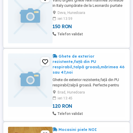
Vând urgent ghete fete mărimea 36 Made
in Italy cumpărate de la Leonardo purtate
1 singură dată cu predare personală în
Deva, Hunedoara
DEVA. Preț 150 Lei
ieri 13:59
150 RON
Telefon validat
Ghete de exterior
rezistente,față din PU
respirabil,talpă groasă,mărimea 46
sau 47,noi
Ghete de exterior rezistente,față din PU
respirabil,talpă groasă. Perfecte pentru
alpinism și drumeții Mărimea 46 sau 47
Brad, Hunedoara
ieri 13:45
120 RON
Telefon validat
Mocasini piele NOI