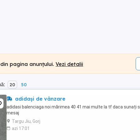
 din pagina anunțului.
Vezi detalii
nă:
20
50
adidași de vânzare
adidasi balenciaga noi mărimea 40 41 mai multe la tf daca sunați 
mesaj
Targu Jiu, Gorj
azi 17:01