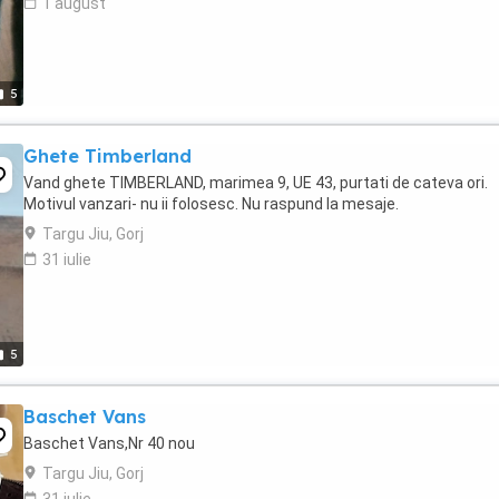
1 august
5
Ghete Timberland
Vand ghete TIMBERLAND, marimea 9, UE 43, purtati de cateva ori.
Motivul vanzari- nu ii folosesc. Nu raspund la mesaje.
Targu Jiu, Gorj
31 iulie
5
Baschet Vans
Baschet Vans,Nr 40 nou
Targu Jiu, Gorj