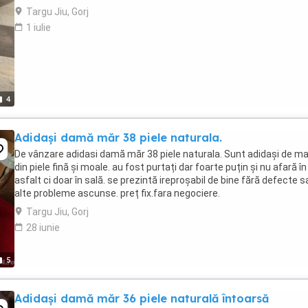
Targu Jiu, Gorj
1 iulie
4
Adidași damă măr 38 piele naturala.
De vânzare adidasi damă măr 38 piele naturala. Sunt adidași de m
din piele fină și moale. au fost purtați dar foarte puțin și nu afară în
asfalt ci doar în sală. se prezintă ireproșabil de bine fără defecte s
alte probleme ascunse. preț fix.fara negociere.
Targu Jiu, Gorj
28 iunie
5
Adidași damă măr 36 piele naturală întoarsă