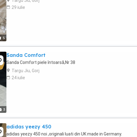
Targu Jiu, Gorj
29 iulie
5
Sanda Comfort
Sanda Comfort piele întoarsă,Nr 38
Targu Jiu, Gorj
24 iulie
3
adidas yeezy 450
adidas yeezy 450 noi ,originali luati din UK made in Germany.