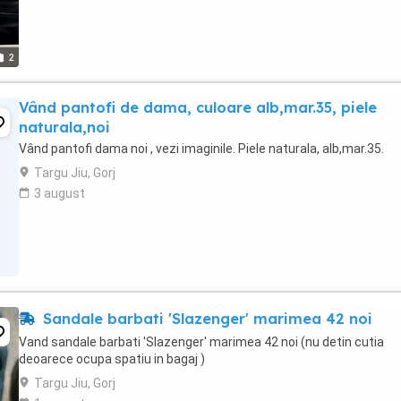
2
Vând pantofi de dama, culoare alb,mar.35, piele
naturala,noi
Vând pantofi dama noi , vezi imaginile. Piele naturala, alb,mar.35.
Targu Jiu, Gorj
3 august
Sandale barbati 'Slazenger' marimea 42 noi
Vand sandale barbati 'Slazenger' marimea 42 noi (nu detin cutia
deoarece ocupa spatiu in bagaj )
Targu Jiu, Gorj