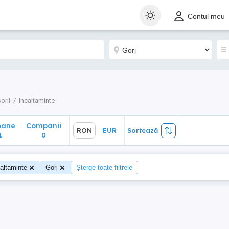
ane
Companii
RON
EUR
Sortează
Contul meu
0
orii
Incaltaminte
oane
Companii
RON
EUR
Sortează
1
0
altaminte
Gorj
Șterge toate filtrele