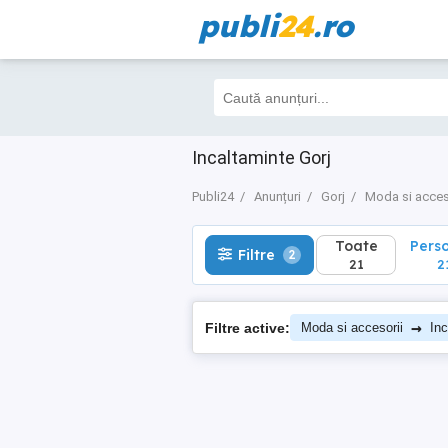
publi
24
.ro
Toate
Perso
Filtre
2
21
21
Incaltaminte Gorj
Publi24
Anunțuri
Gorj
Moda si acces
Toate
Pers
Filtre
2
21
2
→
Filtre active:
Moda si accesorii
Inc