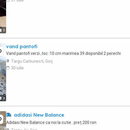
31 iulie
3
vand pantofi
Vand pantofi verzi ,toc :10 cm marimea 39 disponibil 2 perechi
Targu Carbunesti, Gorj
30 iulie
3
adidasi New Balance
Adidasi New Balance ca noi la cutie . preț 200 ron