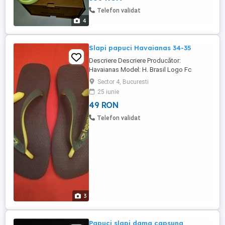
Telefon validat
4
Slapi papuci Havaianas 34-35
Descriere Descriere Producător:
Havaianas Model: H. Brasil Logo Fc
41108500579 Culoare: Verde Exterior:
Sector 4, Bucuresti
Material plastic - De înaltă calitate Interior:
25 iunie
material Tălpic: material Tipul
49 RON
vârfului:Decupat Branțuri detașabile: Nu
Sezon:Primăvară/Vară Înălțimea totală a
Telefon validat
pantofului:6 cm Talpa:material de înaltă ...
3
Papuci slapi dama capsuna