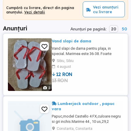
Vezi anunțuri
Cumpără cu livrare, direct din pagina
cu livrare
anunțului.
Vezi detalii
Anunțuri
20
50
Anunțuri pe pagină:
Vand slapi de dama
Vand slapi de dama pentru plaja, in
special. Marimea este 36-38. Foarte
comozi, talpa este moale, iar bareta de
Sibiu, Sibiu
plastic cauciuc. 2 perechi disponibile. NU
4 august
trimit in alte orase!
12 RON
13 RON
2
Lumberjack outdoor , papuc
vara
Papuc,model Castello 4 FX,culoare negru
si gri inchis.Marime 44 , 10 us,29,2
cm.Stare-nou in cutie originala.
Constanta, Constanta