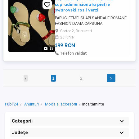
supradimensionata pietre
swarovski rosii verzi
PAPUCI FEMEI SLAPI SANDALE ROMANE
FASHION DAMA CAPSUNA
SUPRADIMENSIONATA PIETRE
Sector 2, Bucuresti
SWAROVSKI COLECTIE NOUA - model
25 iunie
deosebit - cea mai potrivita alegere pentru
199 RON
vremea caniculara - despartitorul pentru
15
degete ajuta persoanele cu monturi,
Telefon validat
neurom Morton, negi plantari - daca doriti
sa va lasati degetele sa ...
›
‹
1
2
Publi24
Anunțuri
Moda si accesorii
Incaltaminte
Categorii
Județe