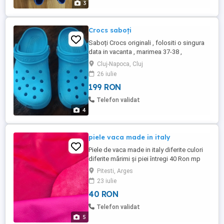
3
Crocs saboți
Saboți Crocs originali , folositi o singura
data in vacanta , marimea 37-38 ,
aproximativ 23.5 cm in interior . Pret 199
Cluj-Napoca, Cluj
ron . Nu trimit ramburs . Se pot vedea si
26 iulie
proba in Cluj . Plata plus transprt in avans
199 RON
in cont
Telefon validat
4
piele vaca made in italy
Piele de vaca made in italy diferite culori
diferite mărimi și piei întregi 40 Ron mp
Pitesti, Arges
23 iulie
40 RON
Telefon validat
5