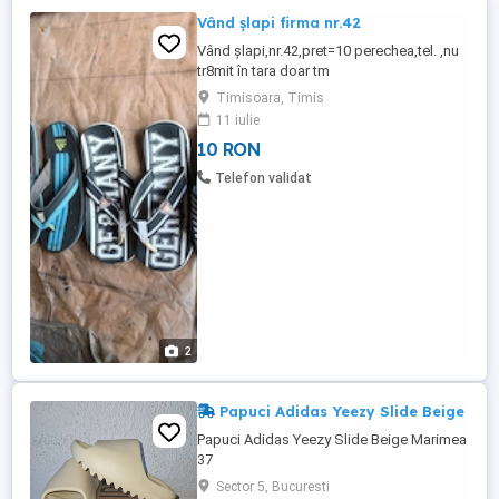
Vând șlapi firma nr.42
Vând șlapi,nr.42,pret=10 perechea,tel. ,nu
tr8mit în tara doar tm
Timisoara, Timis
11 iulie
10 RON
Telefon validat
2
Papuci Adidas Yeezy Slide Beige
Papuci Adidas Yeezy Slide Beige Marimea
37
Sector 5, Bucuresti