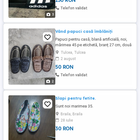
130 RON
Telefon validat
3
Vând papuci casă îmblăniți
Papuci pentru casă, blană artificială, noi,
mărimea 45 pe etichetă, branț 27 cm, două
perechi.
Tulcea, Tulcea
2 august
50 RON
Telefon validat
2
Slapi pentru fetite.
Sunt noi marimea 35.
Braila, Braila
28 iulie
30 RON