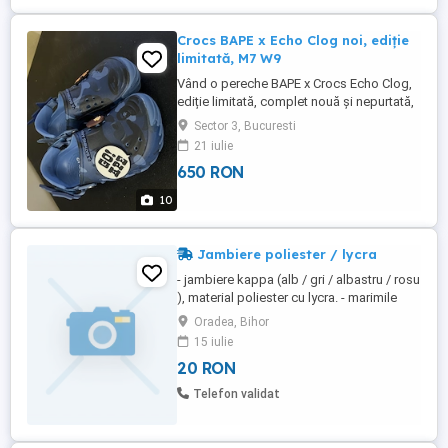
Crocs BAPE x Echo Clog noi, ediție
limitată, M7 W9
Vând o pereche BAPE x Crocs Echo Clog,
ediție limitată, complet nouă și nepurtată,
cu eticheta originală. Mărime conform
Sector 3, Bucuresti
etichetei: US M7 W9, EU 39-40, UK M6 W7,
21 iulie
JP 25 și 260 mm. Culoare: albastru cu
650 RON
imprimeu camuflaj. I-am comandat pentru
mine, însă mărimea nu mi se potrivește.
10
Predare personală în ...
Jambiere poliester / lycra
- jambiere kappa (alb / gri / albastru / rosu
), material poliester cu lycra. - marimile
disponibile sunt 35-38 si 42-45.
Oradea, Bihor
15 iulie
20 RON
Telefon validat