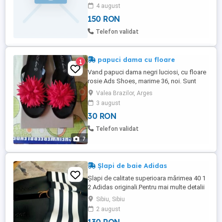
4 august
150 RON
Telefon validat
papuci dama cu floare
1
Vand papuci dama negri luciosi, cu floare
rosie Ads Shoes, marime 36, noi. Sunt
foarte comozi si ideali pentru plimbari.
Valea Brazilor, Arges
Predare personala în Valea Brazilor judet
3 august
Argeș sau împrejurimi și ocazional in
30 RON
Bucuresti.
Telefon validat
7
Șlapi de baie Adidas
Șlapi de calitate superioara mărimea 40 1
2 Adidas originali.Pentru mai multe detalii
despre acest produs puneți întrebări
Sibiu, Sibiu
2 august