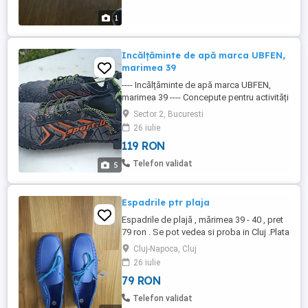
1
Incălțăminte de apă marca UBFEN,
marimea 39
---- Incălțăminte de apă marca UBFEN,
marimea 39 ---- Concepute pentru activități
precum înotul sau mersul pe plajă. ---
Sector 2, Bucuresti
Caracteristici: Pantofi de tip "barefoot"
26 iulie
(desculț) cu uscare rapidă. --- Design:
119 RON
Încălțămintea are o culoare gri cu accente
portocalii și prezintă un sistem de
Telefon validat
5
închidere cu șireturi ...
Espadrile ptr plaja
Espadrile de plajă , mărimea 39 - 40 , pret
79 ron . Se pot vedea si proba in Cluj .Plata
si transportul la alegerea cumparatorului
Cluj-Napoca, Cluj
se face in cont. Nu trimit ramburs
26 iulie
79 RON
Telefon validat