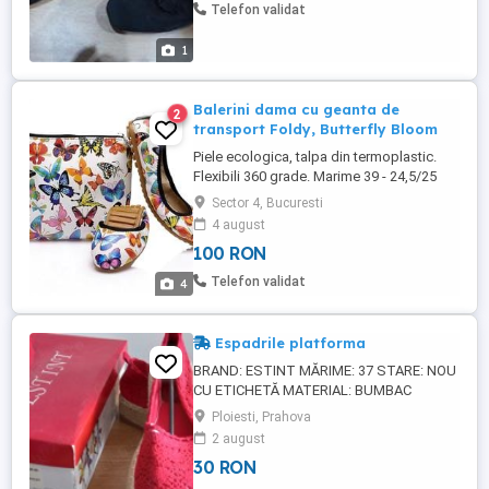
Telefon validat
1
Balerini dama cu geanta de
2
transport Foldy, Butterfly Bloom
Piele ecologica, talpa din termoplastic.
Flexibili 360 grade. Marime 39 - 24,5/25
cm. PREDARE PERSONALA IN BUCURESTI.
Sector 4, Bucuresti
NU TRIMIT.
4 august
100 RON
Telefon validat
4
Espadrile platforma
BRAND: ESTINT MĂRIME: 37 STARE: NOU
CU ETICHETĂ MATERIAL: BUMBAC
CULOAR; BLEUMARIN SAU ROSU
Ploiesti, Prahova
LOCAȚIE: CAMPINA, ROMÂNIA
2 august
30 RON