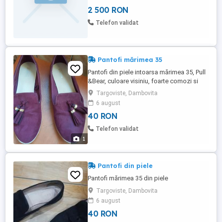
de 175-180
2 500 RON
Telefon validat
Pantofi mărimea 35
Pantofi din piele intoarsa mărimea 35, Pull
&Bear, culoare visiniu, foarte comozi si
eleganți.
Targoviste, Dambovita
6 august
40 RON
Telefon validat
1
Pantofi din piele
Pantofi mărimea 35 din piele
Targoviste, Dambovita
6 august
40 RON