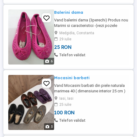
Balerini dama
Vand balerini dama (3perechi) Produs nou
Marimi si caracteristici -(vezi pozele
anexata) Transportul la cumparator
Medgidia, Constanta
29 iulie
25 RON
Telefon validat
6
Mocasini barbati
Vand Mocasini barbati din piele naturala
marimea 40 ( dimensiune interior 25 cm )
transport gratis prin posta romana cu
Iasi, Iasi
plata ramburs in conditii foarte bune
25 iulie
100 RON
Telefon validat
3