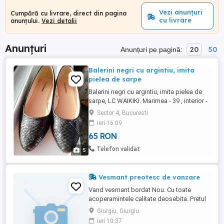
Vezi anunțuri
Cumpără cu livrare, direct din pagina
cu livrare
anunțului.
Vezi detalii
Anunțuri
20
50
Anunțuri pe pagină:
Balerini negri cu argintiu, imita
pielea de sarpe
Balerini negri cu argintiu, imita pielea de
sarpe, LC WAIKIKI. Marimea - 39 , interior -
in jur de 24 cm Purtati o singura data. NU
Sector 4, Bucuresti
TRIMIT IN TARA. Predare personala in
ieri 16:09
Bucuresti
65 RON
Telefon validat
5
Vesmant preotesc de vanzare
Vand vesmant bordat Nou. Cu toate
acoperamintele calitate deosebita. Pretul
de achizitie a fost de 3500. Pretul actual
Giurgiu, Giurgiu
este de 2500 ,se potriveste la o inaltime
ieri 10:37