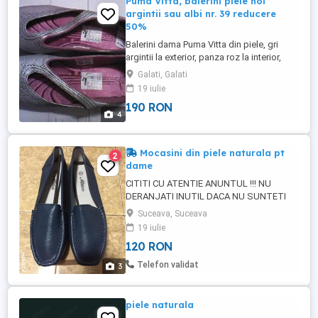
Puma Vitta, balerini piele noi
argintii sau albi nr. 39 reducere
50%
Balerini dama Puma Vitta din piele, gri
argintii la exterior, panza roz la interior,
foarte buni pentru sala sport, fitness;
Galati, Galati
absolut noi, au fost cumparati din
19 iulie
magazin specializat pe articole Puma, din
190 RON
UK. Alta optiune de culoare: piele alba la
4
exterior, panza maro la interior. Marimea:
39 EU, 6 UK, ...
Mocasini din piele naturala pt
2
dame
CITITI CU ATENTIE ANUNTUL !!! NU
DERANJATI INUTIL DACA NU SUNTETI
INTERESATI SA CUMPARATI, NU VENITI
Suceava, Suceava
CU PRETURI IMPUSE DE VOI. Vand
19 iulie
mocasini pentru doamne, domnisoare.
120 RON
Mocasinii sunt noi nouti, in cutie, au
culoarea albastru si sunt confectionati din
Telefon validat
3
piele naturala atat in interior cat si la
exterior. ...
piele naturala