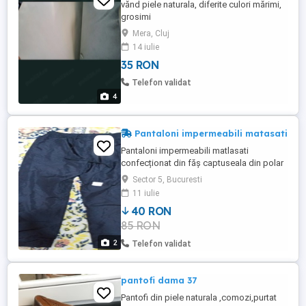
vănd piele naturala, diferite culori mărimi,
grosimi
Mera, Cluj
14 iulie
35 RON
Telefon validat
4
Pantaloni impermeabili matasati
Pantaloni impermeabili matlasati
confecționat din făş captuseala din polar
65lei, sau captusit simplu 40lei mărimi
Sector 5, Bucuresti
diferite
11 iulie
40 RON
85 RON
2
Telefon validat
pantofi dama 37
Pantofi din piele naturala ,comozi,purtat