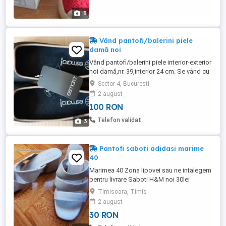
8
Vând pantofi/balerini piele
damă noi
Vând pantofi/balerini piele interior-exterior
noi damă,nr. 39,interior 24 cm. Se vând cu
cutia lor. Cumpărați din Anglia.
Sector 4, Bucuresti
2 august
100 RON
Telefon validat
3
Pantofi saboti adidasi marime
40
Marimea 40 Zona lipovei sau ne intalegem
pentru livrare Saboti H&M noi 30lei
Sandale in stare foarte buna 40lei Pantofi
Timisoara, Timis
crem zara purtati,dar ok 30lei Dorothy
2 august
perkins noi negri lac tip balerin 100lei
30 RON
Adisas asics tip gheata 2purtari ca noi
80lei Pantofi noi de lac crem cu bareta