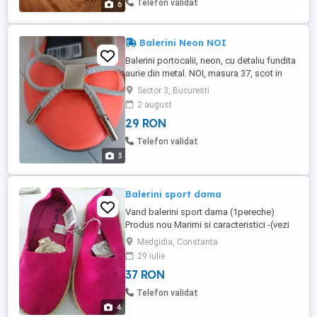
Telefon validat
6
cadou la 2perechi c ...
Balerini Neon NOI
Balerini portocalii, neon, cu detaliu fundita
aurie din metal. NOI, masura 37, scot in
evidenta orce tinuta de vara. Livrare
Sector 3, Bucuresti
peronala in Bucuresti sect. 2-3.
2 august
29 RON
Telefon validat
3
Balerini sport dama
Vand balerini sport dama (1pereche)
Produs nou Marimi si caracteristici -(vezi
pozele anexata) Transportul la
Medgidia, Constanta
cumparator
29 iulie
37 RON
Telefon validat
4