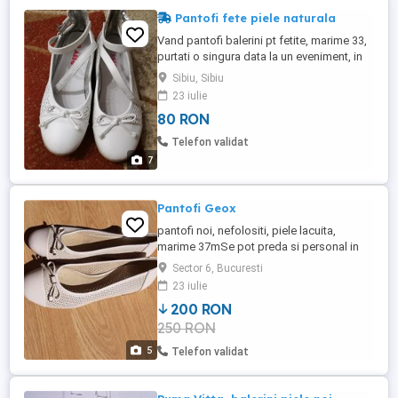
Pantofi fete piele naturala
Vand pantofi balerini pt fetite, marime 33,
purtati o singura data la un eveniment, in
stare foarte buna, se vede si din poze. In
Sibiu, Sibiu
anunturile mele gasiti si alte produse
23 iulie
similare la preturi accesibile, multumesc.
80 RON
Telefon validat
7
Pantofi Geox
pantofi noi, nefolositi, piele lacuita,
marime 37mSe pot preda si personal in
Bucuresti
Sector 6, Bucuresti
23 iulie
200 RON
250 RON
5
Telefon validat