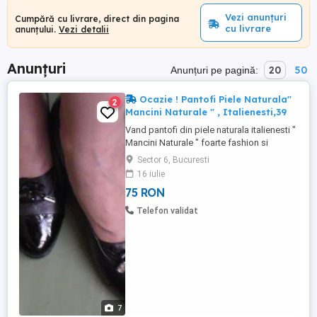
Vezi anunțuri
Cumpără cu livrare, direct din pagina
cu livrare
anunțului.
Vezi detalii
Anunțuri
20
50
Anunțuri pe pagină:
Ocazie ! Pantofi Piele Naturala"
2
Mancini Naturale " , Italienesti,39
Vand pantofi din piele naturala italienesti "
Mancini Naturale " foarte fashion si
eleganti..Au un toculet de 6 cm si sunt
Sector 6, Bucuresti
masura 39 dar merg si la 40 , vin super
16 iulie
bine pe picior si ofera un look si o
75 RON
eleganta aparte . Pantofii au fost purtati
doar de 2 ori ( la 2 evenimente ) si arata
Telefon validat
impecabil fara ...
7