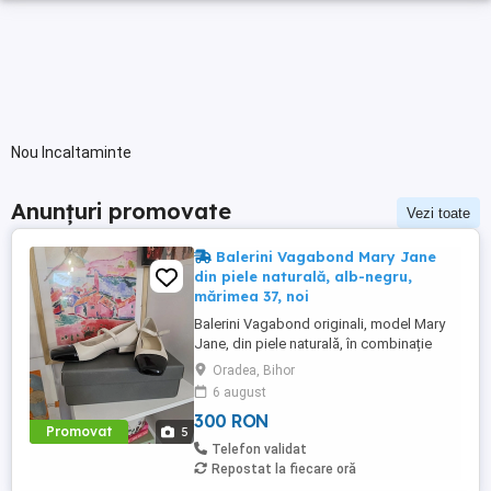
Nou Incaltaminte
Anunțuri promovate
Vezi toate
Balerini Vagabond Mary Jane
din piele naturală, alb-negru,
mărimea 37, noi
Balerini Vagabond originali, model Mary
Jane, din piele naturală, în combinație
elegantă de alb și negru, mărimea 37, noi,
Oradea, Bihor
nepurtați. Un model clasic reinterpretat
6 august
într-un stil modern, perfect pentru ținute
300 RON
casual, office sau elegante. Realizați din
Promovat
5
piele naturală de calitate, oferă confort și
Telefon validat
un aspect ...
Repostat la fiecare oră