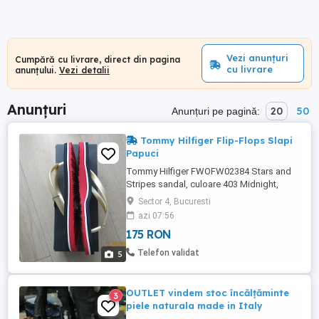
Vezi anunțuri
Cumpără cu livrare, direct din pagina
cu livrare
anunțului.
Vezi detalii
Anunțuri
20
50
Anunțuri pe pagină:
Tommy Hilfiger Flip-Flops Slapi
Papuci
Tommy Hilfiger FWOFW02384 Stars and
Stripes sandal, culoare 403 Midnight,
multicolor, auriu, rosu, bleumarin, masura
Sector 4, Bucuresti
36 23 cm, cumparati de la magazinul
azi 07:56
Office. Baretle sunt din plastic, se usuca
175 RON
imediat, spre deosebire din cele din
material.
Telefon validat
5
OUTLET vindem stoc încălțăminte
3
piele naturala made in Italy