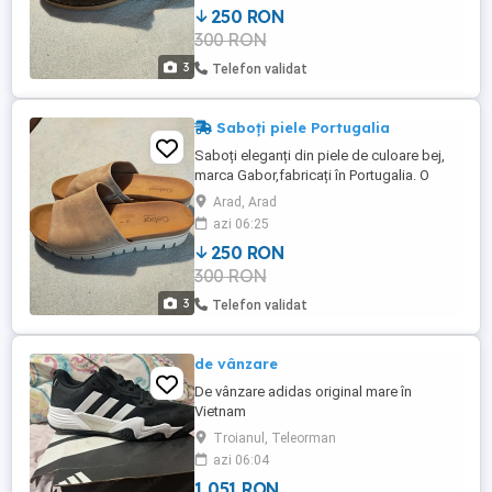
250 RON
prin Fan Courier in toată țara.
300 RON
3
Telefon validat
Saboți piele Portugalia
Saboți eleganți din piele de culoare bej,
marca Gabor,fabricați în Portugalia. O
piesă de încălțăminte de calitate
Arad, Arad
superioară, perfectă pentru a-ți completa
azi 06:25
ținuta într-un mod sofisticat și confortabil.
250 RON
Predare personală în Arad. Posibilitatea
300 RON
trimiterii prin Fan Courier in toată țara.
3
Telefon validat
de vânzare
De vânzare adidas original mare în
Vietnam
Troianul, Teleorman
azi 06:04
1 051 RON