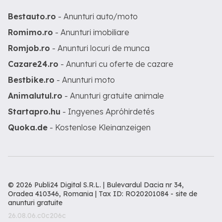
Bestauto.ro
- Anunturi auto/moto
Romimo.ro
- Anunturi imobiliare
Romjob.ro
- Anunturi locuri de munca
Cazare24.ro
- Anunturi cu oferte de cazare
Bestbike.ro
- Anunturi moto
Animalutul.ro
- Anunturi gratuite animale
Startapro.hu
- Ingyenes Apróhirdetés
Quoka.de
- Kostenlose Kleinanzeigen
© 2026 Publi24 Digital S.R.L. | Bulevardul Dacia nr 34,
Oradea 410346, Romania | Tax ID: RO20201084 -
site de
anunturi gratuite
26.08.06.c0c206c