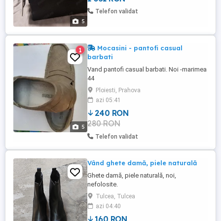
Telefon validat
5
Mocasini - pantofi casual
1
barbati
Vand pantofi casual barbati. Noi -marimea
44
Ploiesti, Prahova
azi 05:41
240 RON
280 RON
5
Telefon validat
Vând ghete damă, piele naturală
Ghete damă, piele naturală, noi,
nefolosite.
Tulcea, Tulcea
azi 04:40
160 RON