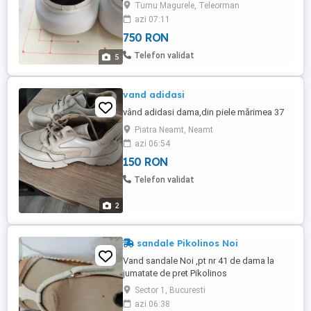
McQueen. Un design modern și elegant,
Turnu Magurele, Teleorman
perfect pentru orice ocazie. O pereche de
azi 07:11
pantofi care adaugă un plus de stil
750 RON
oricărei ținute.
Telefon validat
5
vand adidasi
vând adidasi dama,din piele mărimea 37
Piatra Neamt, Neamt
azi 06:54
150 RON
Telefon validat
2
sandale Pikolinos Noi
Vand sandale Noi ,pt nr 41 de dama la
jumatate de pret Pikolinos
Sector 1, Bucuresti
azi 06:38