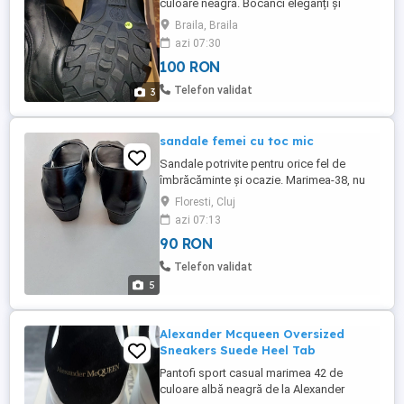
culoare neagră. Bocanci eleganți și
versatili, noi , nepurtați niciodată! Sunt
Braila, Braila
potriviți pentru diverse ocazii. Talpă
azi 07:30
moale, cu rezistență la suprafețe
100 RON
alunecoase. Se pot purta în orice sezon.
Stil și confort în același timp!
Telefon validat
3
sandale femei cu toc mic
Sandale potrivite pentru orice fel de
îmbrăcăminte și ocazie. Marimea-38, nu
trimit prin curierat.
Floresti, Cluj
azi 07:13
90 RON
Telefon validat
5
Alexander Mcqueen Oversized
Sneakers Suede Heel Tab
Pantofi sport casual marimea 42 de
culoare albă neagră de la Alexander