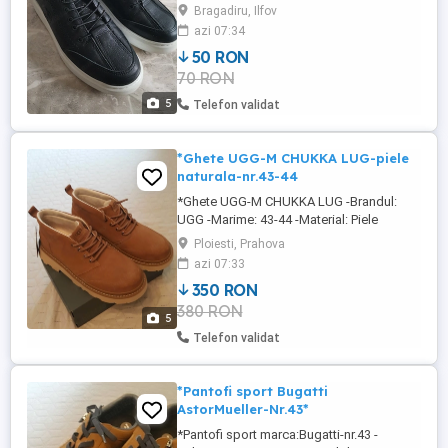
țară trimit prin curier.
Bragadiru, Ilfov
azi 07:34
50 RON
70 RON
5
Telefon validat
*Ghete UGG-M CHUKKA LUG-piele
naturala-nr.43-44
*Ghete UGG-M CHUKKA LUG -Brandul:
UGG -Marime: 43-44 -Material: Piele
naturală (Piele întoarsă) -Interior: lână si
Ploiesti, Prahova
material textil -Talpă: antialunecare din
azi 07:33
spumă eva -Culoare: Bej-Camel -Colecție:
350 RON
Toamnă Iarnă 2025 *Ghetele sunt
380 RON
noi,provenienta Austria (120eu) *Se pot
5
vedea in Ploiesti sau trimit ...
Telefon validat
*Pantofi sport Bugatti
AstorMueller-Nr.43*
*Pantofi sport marca:Bugatti-nr.43 -