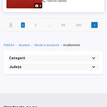
Telefon validat
6
›
‹
1
2
…
99
100
Publi24
Anunțuri
Moda si accesorii
Incaltaminte
Categorii
Județe