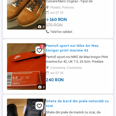
Culoare:Maro Cognac -Tipul de
închidere:Fermoar-Șireturi -Grosimea
Ploiesti, Prahova
tălpii:2 cm -Înălțimea totală a
azi 07:33
pantofului:10.5 cm -Greutatea
160 RON
pantofului:280 g -Material branț:Material
170 RON
textil -Material interior:Material textil -
5
Material exterior:Piele ecologica si
Telefon validat
material textil -Material ...
Pantofi sport noi Nike Air Max
3
Invigor print marime 42
Pantofi sport noi NIKE Air Max Invigor Print
marime Eur 42, UK 7.5, 26.5cm. Predare
personala.
Constanta, Constanta
azi 07:30
240 RON
6
Ghete de bord din piele naturală cu
scai
Ghete din piele de marină cu scai, de