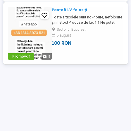
Pantofi LV folosiți
Toate articolele sunt noi-nouțe, nefolosite
și în stoc! Produse de lux 1:1 Ne puteți
contacta și prin WhatsApp (+86)(1314)
Sector 5, Bucuresti
(3973)(521) pentru o reducere de 5-10
5 august
USD. De asemenea, vindem: încălțăminte,
100 RON
curele, ochelari de soare, îmbrăcăminte,
ceasuri, genți și multe altele.
Promovat
5