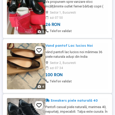
Va propunem spre vanzare stoc
încălțăminte outlet femei bărbați copii (
1800 perechi) Astfel oferim spre vânzare
Sector 1, Bucuresti
stoc general de aproximativ 1800 perechi
azi 07:50
încălțăminte outlet, compus din: 20%
26 RON
bărbați (aprox. 400 perechi) în mare parte
piele naturală, made in Italy 40% copii
Telefon validat
5
(aprox. 700 perechi) ...
Vand pantof Lac lucios Noi
vând pantofi lac lucios noi mărimea 36
piele naturala aduși din India
Sector 2, Bucuresti
azi 07:34
100 RON
Telefon validat
4
Sneakers piele naturală 40
Pantofi casual piele naturală, marimea 40,
nepurtați, impecabili. Talpa este cusuta. În