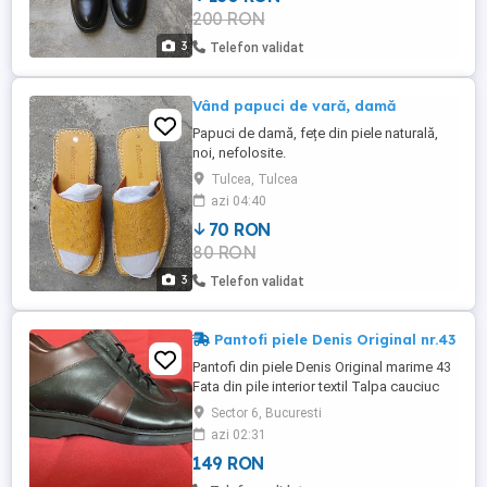
200 RON
3
Telefon validat
Vând papuci de vară, damă
Papuci de damă, fețe din piele naturală,
noi, nefolosite.
Tulcea, Tulcea
azi 04:40
70 RON
80 RON
3
Telefon validat
Pantofi piele Denis Original nr.43
Pantofi din piele Denis Original marime 43
Fata din pile interior textil Talpa cauciuc
Lungime interior 28 cm
Sector 6, Bucuresti
azi 02:31
149 RON