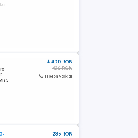
ei.
400 RON
420 RON
are
3D
Telefon validat
FARA
285 RON
3-