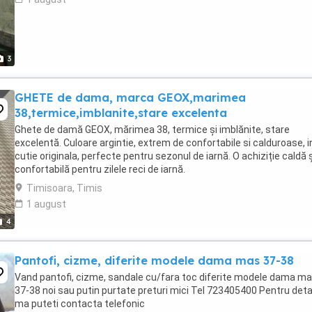
3
GHETE de dama, marca GEOX,marimea
38,termice,imblanite,stare excelenta
Ghete de damă GEOX, mărimea 38, termice și imblănite, stare
excelentă. Culoare argintie, extrem de confortabile si calduroase, i
cutie originala, perfecte pentru sezonul de iarnă. O achiziție caldă ș
confortabilă pentru zilele reci de iarnă.
Timisoara, Timis
1 august
4
Pantofi, cizme, diferite modele dama mas 37-38
Vand pantofi, cizme, sandale cu/fara toc diferite modele dama m
37-38 noi sau putin purtate preturi mici Tel 723405400 Pentru detal
ma puteti contacta telefonic