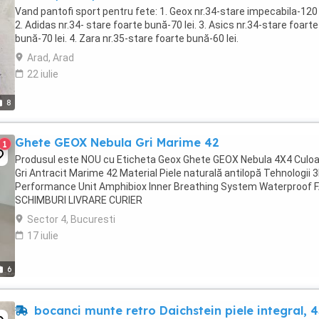
Vand pantofi sport pentru fete: 1. Geox nr.34-stare impecabila-120 l
2. Adidas nr.34- stare foarte bună-70 lei. 3. Asics nr.34-stare foarte
bună-70 lei. 4. Zara nr.35-stare foarte bună-60 lei.
Arad, Arad
22 iulie
8
Ghete GEOX Nebula Gri Marime 42
1
Produsul este NOU cu Eticheta Geox Ghete GEOX Nebula 4X4 Culo
Gri Antracit Marime 42 Material Piele naturală antilopă Tehnologii 
Performance Unit Amphibiox Inner Breathing System Waterproof 
SCHIMBURI LIVRARE CURIER
Sector 4, Bucuresti
17 iulie
6
bocanci munte retro Daichstein piele integral, 4