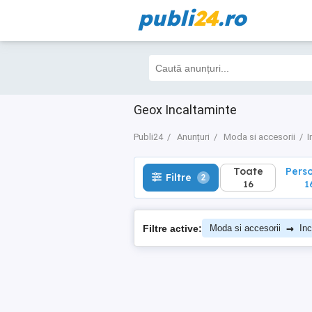
publi
24
.ro
Toate
Perso
Filtre
2
16
16
Geox Incaltaminte
Publi24
Anunțuri
Moda si accesorii
I
Toate
Pers
Filtre
2
16
1
→
Filtre active:
Moda si accesorii
Inc