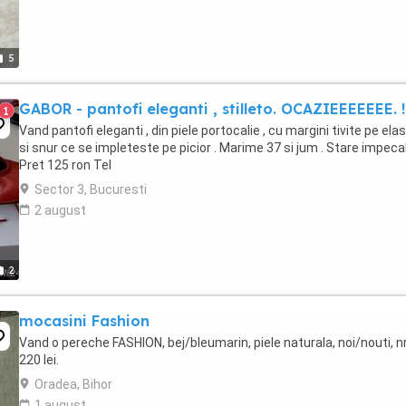
5
GABOR - pantofi eleganti , stilleto. OCAZIEEEEEEE. !!!!
1
Vand pantofi eleganti , din piele portocalie , cu margini tivite pe elas
si snur ce se impleteste pe picior . Marime 37 si jum . Stare impecab
Pret 125 ron Tel
Sector 3, Bucuresti
2 august
2
mocasini Fashion
Vand o pereche FASHION, bej/bleumarin, piele naturala, noi/nouti, nr
220 lei.
Oradea, Bihor
1 august