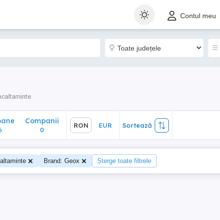
ane
Companii
RON
EUR
Sortează
Contul meu
0
ncaltaminte
oane
Companii
RON
EUR
Sortează
6
0
altaminte
Brand: Geox
Șterge toate filtrele