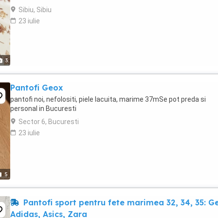
Sibiu, Sibiu
23 iulie
3
Pantofi Geox
pantofi noi, nefolositi, piele lacuita, marime 37mSe pot preda si
personal in Bucuresti
Sector 6, Bucuresti
23 iulie
5
Pantofi sport pentru fete marimea 32, 34, 35: G
Adidas, Asics, Zara